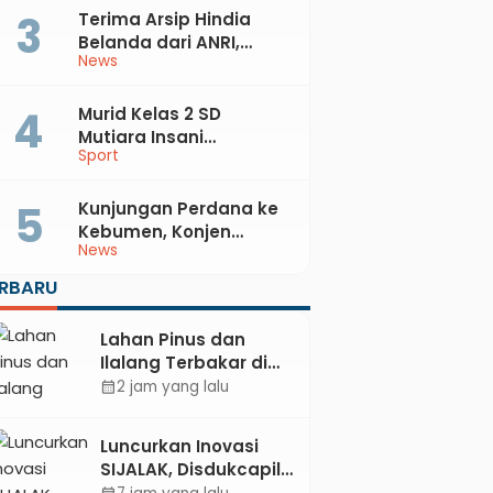
Terima Arsip Hindia
Belanda dari ANRI,
News
Pemkab Kebumen
Dorong Integrasi
Sejarah, Geopark, dan
Murid Kelas 2 SD
Literasi Pertanian
Mutiara Insani
Sport
Muhammadiyah
Sadang Sabet Emas
dan Perak di Kejurda
Kunjungan Perdana ke
Tapak Suci Kebumen
Kebumen, Konjen
News
2026
Australia Temui Bupati
Lilis, Ini yang Dibahas
ERBARU
Lahan Pinus dan
Ilalang Terbakar di
Kebumen, Aparat
2 jam yang lalu
calendar_month
dan Warga
Padamkan Api
Luncurkan Inovasi
Secara Manual
SIJALAK, Disdukcapil
Kebumen Perkuat