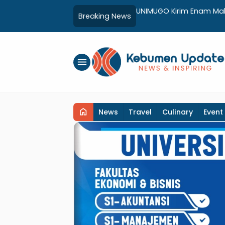
unan Sekolah Rakyat Kebumen
UNIMUGO Kirim Enam Maha
Breaking News
Hong Kong
menu
home
News
Travel
Culinary
Event