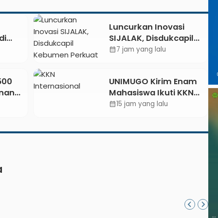
Luncurkan Inovasi
di
SIJALAK, Disdukcapil
t dan
Kebumen Perkuat
7 jam yang lalu
calendar_month
 Api
Jejaring Literasi
Adminduk hingga
.500
UNIMUGO Kirim Enam
Tingkat Desa
unan
Mahasiswa Ikuti KKN
Internasional 2026 di
15 jam yang lalu
calendar_month
etkan
ASEAN dan Hong Kong
026
a