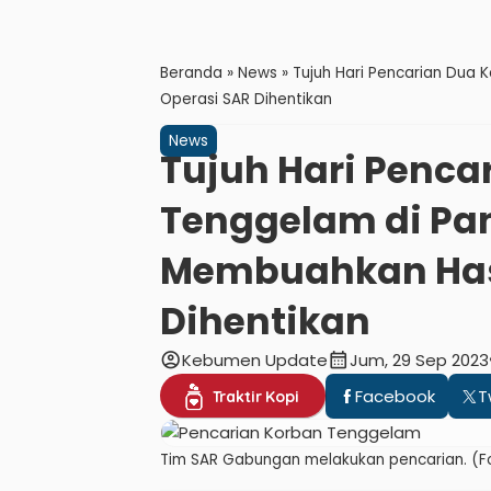
Beranda
»
News
»
Tujuh Hari Pencarian Dua 
Operasi SAR Dihentikan
News
Tujuh Hari Penca
Tenggelam di Pan
Membuahkan Hasi
Dihentikan
account_circle
calendar_month
v
Kebumen Update
Jum, 29 Sep 2023
Facebook
T
Traktir Kopi
Tim SAR Gabungan melakukan pencarian. (Fo