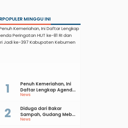
RPOPULER MINGGU INI
Penuh Kemeriahan, Ini
Daftar Lengkap Agenda
News
Peringatan HUT ke-81 RI
dan Hari Jadi ke-397
Kabupaten Kebumen
Diduga dari Bakar
Sampah, Gudang Mebel
News
di Petanahan Hangus
Dilalap Api