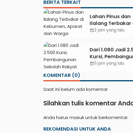
BERITA TERKAIT
Lahan Pinus dan
Ilalang Terbakar 
Kebumen, Apara
2 jam yang lalu
calendar_month
Warga Padamkan
Secara Manual
Dari 1.080 Jadi 2
Kursi, Pembang
Sekolah Rakyat
11 jam yang lalu
calendar_month
Kebumen Ditarg
KOMENTAR (0)
Mulai Oktober 2
Saat ini belum ada komentar
Silahkan tulis komentar And
Anda harus
masuk
untuk berkomentar.
REKOMENDASI UNTUK ANDA