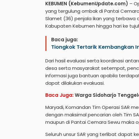
KEBUMEN (KebumenUpdate.com)
– Op
yang tergulung ombak di Pantai Cemar
Slamet (36) penjala ikan yang terbawa a
Kabupaten Kebumen hingga hari ke tuj
Baca juga:
Tiongkok Tertarik Kembangkan In
Dari hasil evaluasi serta koordinasi anta
desa serta masyarakat setempat, pencar
informasi juga bantuan apabila terdap
dapat dilakukan evakuasi.
Baca Juga:
Warga Sidoharjo Tenggela
Maryadi, Komandan Tim Operasi SAR m
dengan maksimal pencarian oleh Tim SAR
maupun di Pantai Cemara Sewu maka ope
Seluruh unsur SAR yang terlibat dapat