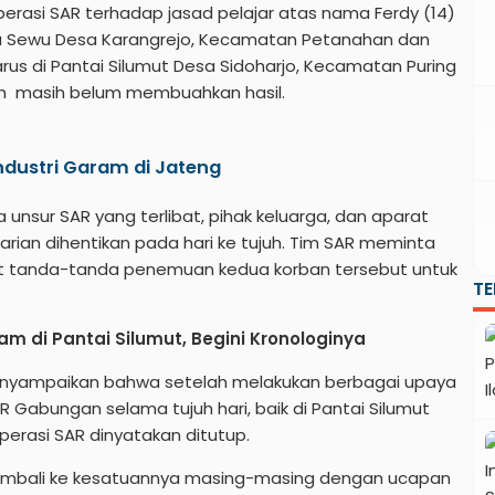
erasi SAR terhadap jasad pelajar atas nama Ferdy (14)
a Sewu Desa Karangrejo, Kecamatan Petanahan dan
rus di Pantai Silumut Desa Sidoharjo, Kecamatan Puring
uh masih belum membuahkan hasil.
dustri Garam di Jateng
ra unsur SAR yang terlibat, pihak keluarga, dan aparat
ian dihentikan pada hari ke tujuh. Tim SAR meminta
at tanda-tanda penemuan kedua korban tersebut untuk
T
m di Pantai Silumut, Begini Kronologinya
enyampaikan bahwa setelah melakukan berbagai upaya
 Gabungan selama tujuh hari, baik di Pantai Silumut
rasi SAR dinyatakan ditutup.
 kembali ke kesatuannya masing-masing dengan ucapan