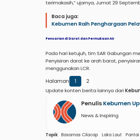
terimakasih,” ujarnya, Jumat 29 Septemb
Baca juga:
Kebumen Raih Penghargaan Pelay
Pencarian di Darat dan Permukaan Air
Pada hari ketujuh, tim SAR Gabungan m
Penyisiran darat ke arah barat, penyisira
menggunakan LCR.
Halaman
1
2
Update konten berita lainnya dari
Kebu
Penulis
Kebumen Up
News & Inspiring
Topik
Basarnas Cilacap
Laka Laut
Panta