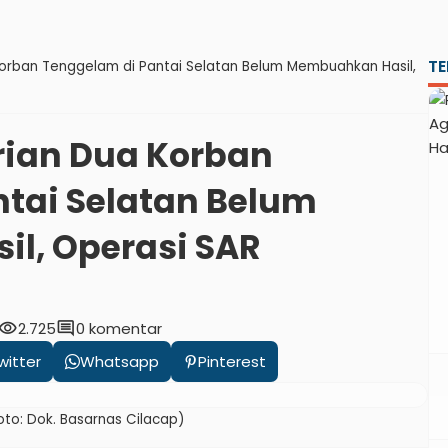
TE
Korban Tenggelam di Pantai Selatan Belum Membuahkan Hasil,
rian Dua Korban
tai Selatan Belum
l, Operasi SAR
isibility
comment
2.725
0 komentar
witter
Whatsapp
Pinterest
to: Dok. Basarnas Cilacap)