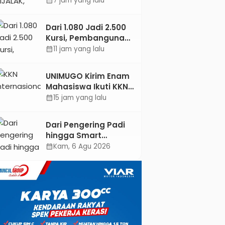
7 jam yang lalu
calendar_month
Jejaring Literasi
Adminduk hingga
Dari 1.080 Jadi 2.500
Tingkat Desa
Kursi, Pembangunan
Sekolah Rakyat
11 jam yang lalu
calendar_month
Kebumen
Ditargetkan Mulai
UNIMUGO Kirim Enam
Oktober 2026
Mahasiswa Ikuti KKN
Internasional 2026 di
15 jam yang lalu
calendar_month
ASEAN dan Hong
Kong
Dari Pengering Padi
hingga Smart
Parking: Mahasiswa
Kam, 6 Agu 2026
calendar_month
UPB Unjuk Gigi Lewat
Pameran CODEX 2