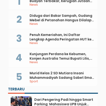
Buayan Terbakar, Kerugian Jutaan
News
Rupiah
Diduga dari Bakar Sampah, Gudang
Mebel di Petanahan Hangus Dilalap
News
Api
Penuh Kemeriahan, Ini Daftar
Lengkap Agenda Peringatan HUT ke-
News
81 RI dan Hari Jadi ke-397 Kabupaten
Kebumen
Kunjungan Perdana ke Kebumen,
Konjen Australia Temui Bupati Lilis,
News
Ini yang Dibahas
Murid Kelas 2 SD Mutiara Insani
Muhammadiyah Sadang Sabet Emas
Sport
dan Perak di Kejurda Tapak Suci
Kebumen 2026
TERBARU
Dari Pengering Padi hingga Smart
Parking: Mahasiswa UPB Unjuk