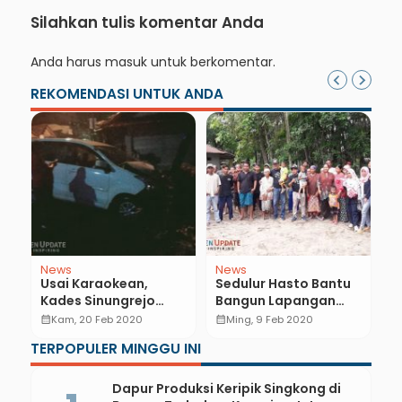
Silahkan tulis komentar Anda
Anda harus
masuk
untuk berkomentar.
REKOMENDASI UNTUK ANDA
News
News
N
Usai Karaokean,
Sedulur Hasto Bantu
P
Kades Sinungrejo
Bangun Lapangan
K
Tabrak Warga Hingga
Voli dan Poskamling
S
calendar_month
Kam, 20 Feb 2020
calendar_month
Ming, 9 Feb 2020
calendar_month
g
Tewas. Begini
di Desa Kritig
R
TERPOPULER MINGGU INI
Kronologinya
B
B
Dapur Produksi Keripik Singkong di