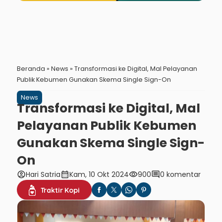
Beranda
»
News
»
Transformasi ke Digital, Mal Pelayanan
Publik Kebumen Gunakan Skema Single Sign-On
News
Transformasi ke Digital, Mal
Pelayanan Publik Kebumen
Gunakan Skema Single Sign-
On
account_circle
calendar_month
visibility
comment
Hari Satria
Kam, 10 Okt 2024
900
0 komentar
Traktir Kopi