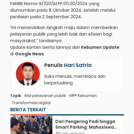
PANRB Nomor B/320/M.PP.00.00/2024 yang
diumumkan pada 8 Oktober 2024, setelah melalui
penilaian pada 2 September 2024.
“Ini menandakan langkah maju dalam memberikan
pelayanan publik yang lebih baik dan efisien bagi
masyarakat,” tandasnya.
Update konten berita lainnya dari
Kebumen Update
di
Google News
Penulis
Hari Satria
Suka menulis, membaca dan
berpetualang.
Topik
Mal pelayanan publik
MPP Kebumen
Transformasi digital
BERITA TERKAIT
Dari Pengering Padi hingga
Smart Parking: Mahasiswa
UPB Unjuk Gigi Lewat
calendar_month
5 jam yang lalu