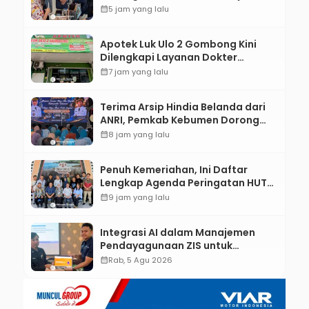
Gigi Lewat Pameran CODEX 2
calendar_month
5 jam yang lalu
Apotek Luk Ulo 2 Gombong Kini
Dilengkapi Layanan Dokter
Spesialis Anak
calendar_month
7 jam yang lalu
Terima Arsip Hindia Belanda dari
ANRI, Pemkab Kebumen Dorong
Integrasi Sejarah, Geopark, dan
calendar_month
8 jam yang lalu
Literasi Pertanian
Penuh Kemeriahan, Ini Daftar
Lengkap Agenda Peringatan HUT
ke-81 RI dan Hari Jadi ke-397
calendar_month
9 jam yang lalu
Kabupaten Kebumen
Integrasi AI dalam Manajemen
Pendayagunaan ZIS untuk
Mendukung Realisasi IKAL
calendar_month
Rab, 5 Agu 2026
Unggulan Lazismu Kebumen