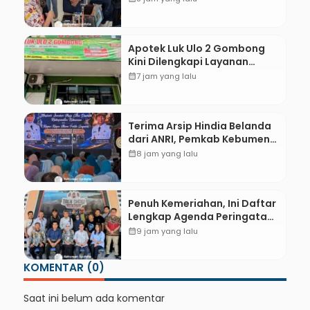
Pameran CODEX 2
Apotek Luk Ulo 2 Gombong
Kini Dilengkapi Layanan
Dokter Spesialis Anak
calendar_month
7 jam yang lalu
Terima Arsip Hindia Belanda
dari ANRI, Pemkab Kebumen
Dorong Integrasi Sejarah,
calendar_month
8 jam yang lalu
Geopark, dan Literasi
Pertanian
Penuh Kemeriahan, Ini Daftar
Lengkap Agenda Peringatan
HUT ke-81 RI dan Hari Jadi ke-
calendar_month
9 jam yang lalu
397 Kabupaten Kebumen
KOMENTAR (0)
Saat ini belum ada komentar