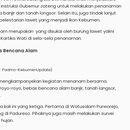
ri instruksi Gubernur Jateng untuk melakukan penanaman
njir dan tanah longsor. Selain itu, juga tindak lanjut
pelestarian lawet yang menjadi ikon Kebumen.
anam merupakan yang disukai oleh burung lawet yakni
wi Kartika Wati di sela-sela penanaman.
as Bencana Alam
to: Padmo-KebumenUpdate)
igus mengkampanyekan kegiatan menanam bersama.
royo-royo, bebas bencana alam banjir, tanah langsor,
.
ali ini yang ketiga. Pertama di Watusalam Purworejo,
g di Padureso. Pihaknya juga masih melakukan survei
hujan.