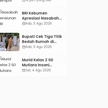
19 jam yang lalu
calendar_month
Sisa-Sisa Racun
Masa Remaja
BRI Kebumen
Apresiasi Nasabah
Pensiunan Melalui
Rab, 5 Agu 2026
calendar_month
Pemeriksaan
Kesehatan Gratis
Bupati Cek Tiga Titik
Hingga Sosialisasi
Bedah Rumah di
Otentikasi Taspen
Kebumen, Pastikan
Rab, 5 Agu 2026
calendar_month
Hunian Layak bagi
Warga
Murid Kelas 2 SD
Mutiara Insani
Muhammadiyah
Sel, 4 Agu 2026
calendar_month
Sadang Sabet Emas
dan Perak di Kejurda
Tapak Suci Kebumen
2026