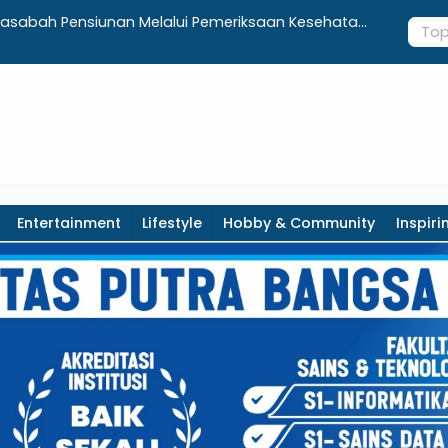
edah Rumah di Kebumen, Pastikan Hunian Layak bagi
Murid Kel
Perak di K
Entertainment
Lifestyle
Hobby & Community
Inspiri