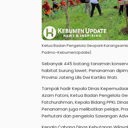
Ketua Badan Pengelola Geopark Karangsambu
Padmo-KebumenUpdate)
Sebanyak 445 batang tanaman konserva
habitat burung lawet. Penanaman dipimp
Provinsi Jateng Lilis Dwi Kartika Wati.
Tampak hadir Kepala Dinas Kepemudaan
Azam Fatoni, Ketua Badan Pengelola G
Fatchurahman, Kepala Bidang PPKL Dinas 
Penanaman juga melibatkan pelajar, Pr
Perhutani dan pengelola Sawangan Adv
Kepala Cabang Dinas Kehutanan Wilayah VI