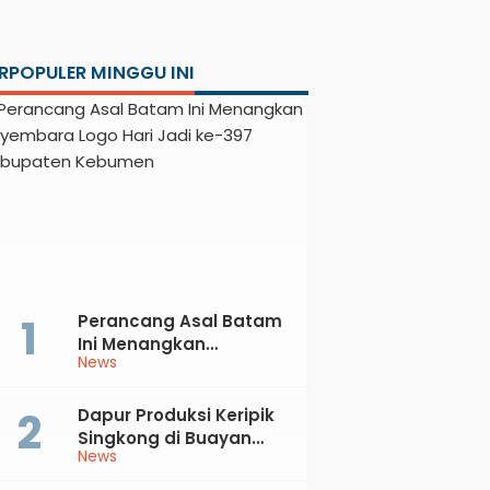
RPOPULER MINGGU INI
Perancang Asal Batam
Ini Menangkan
News
Sayembara Logo Hari
Jadi ke-397 Kabupaten
Kebumen
Dapur Produksi Keripik
Singkong di Buayan
News
Terbakar, Kerugian
Jutaan Rupiah