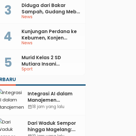
Diduga dari Bakar
Sampah, Gudang Mebel
News
di Petanahan Hangus
Dilalap Api
Kunjungan Perdana ke
Kebumen, Konjen
News
Australia Temui Bupati
Lilis, Ini yang Dibahas
Murid Kelas 2 SD
Mutiara Insani
Sport
Muhammadiyah
Sadang Sabet Emas
ERBARU
dan Perak di Kejurda
Tapak Suci Kebumen
Integrasi AI dalam
2026
Manajemen
Pendayagunaan ZIS
18 jam yang lalu
calendar_month
untuk Mendukung
Realisasi IKAL
Dari Waduk Sempor
Unggulan Lazismu
hingga Magelang:
Kebumen
Mengayuh Kembali