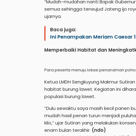
“Mudah-mudahan nanti Bapak Gubernur a
semua sehingga terwujud Jateng ijo r
ujarnya.
Baca juga:
Ini Penampakan Meriam Caesar 15
Memperbaiki Habitat dan Meningkatk
Para peserta menuju lokasi penanaman poho
Ketua LMDH Sengkuyung Makmur Sutira
habitat burung lawet. Kegiatan ini dih
populasi burung lawet.
“Dulu sewaktu saya masih kecil panen bu
mudah hasil penan turun menjadi puluhan
kilo,” ujar Sutiran yang melakukan kon
enam bulan terakhir.
(ndo)