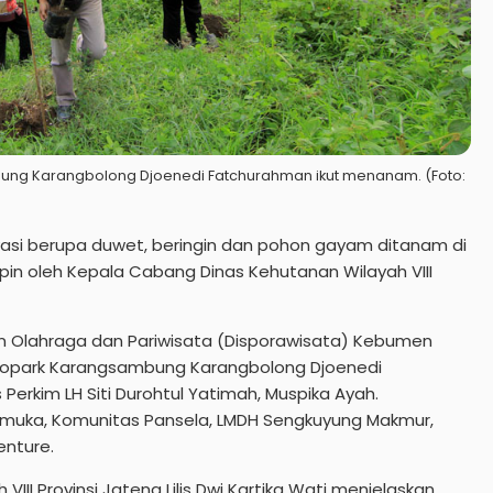
ng Karangbolong Djoenedi Fatchurahman ikut menanam. (Foto:
si berupa duwet, beringin dan pohon gayam ditanam di
in oleh Kepala Cabang Dinas Kehutanan Wilayah VIII
 Olahraga dan Pariwisata (Disporawisata) Kebumen
eopark Karangsambung Karangbolong Djoenedi
Perkim LH Siti Durohtul Yatimah, Muspika Ayah.
amuka, Komunitas Pansela, LMDH Sengkuyung Makmur,
enture.
II Provinsi Jateng Lilis Dwi Kartika Wati menjelaskan,