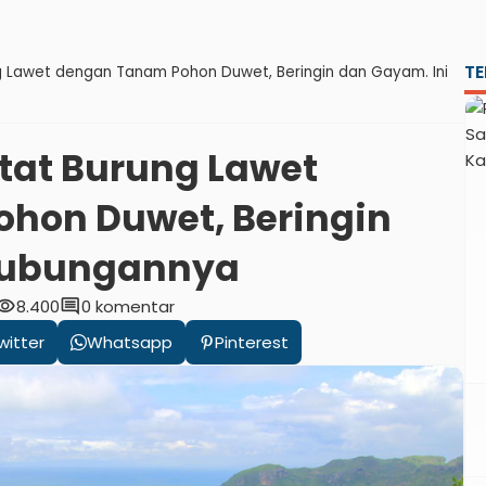
TE
g Lawet dengan Tanam Pohon Duwet, Beringin dan Gayam. Ini
tat Burung Lawet
hon Duwet, Beringin
Hubungannya
sibility
comment
8.400
0 komentar
witter
Whatsapp
Pinterest