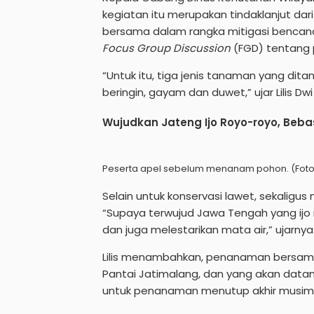
kegiatan itu merupakan tindaklanjut da
bersama dalam rangka mitigasi bencana ba
Focus Group Discussion
(FGD) tentang 
“Untuk itu, tiga jenis tanaman yang dit
beringin, gayam dan duwet,” ujar Lilis D
Wujudkan Jateng Ijo Royo-royo, Beb
Peserta apel sebelum menanam pohon. (Fo
Selain untuk konservasi lawet, sekal
“Supaya terwujud Jawa Tengah yang ijo 
dan juga melestarikan mata air,” ujarnya
Lilis menambahkan, penanaman bersama k
Pantai Jatimalang, dan yang akan datan
untuk penanaman menutup akhir musim 