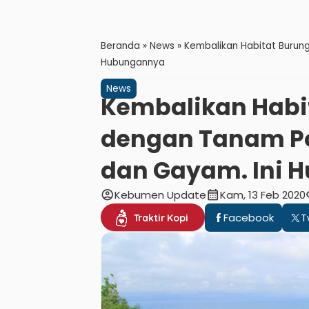
Beranda
»
News
»
Kembalikan Habitat Burun
Hubungannya
News
Kembalikan Habi
dengan Tanam Po
dan Gayam. Ini 
account_circle
calendar_month
vi
Kebumen Update
Kam, 13 Feb 2020
Facebook
T
Traktir Kopi