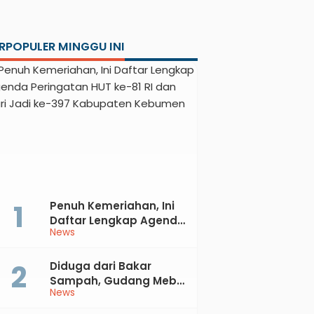
RPOPULER MINGGU INI
Penuh Kemeriahan, Ini
Daftar Lengkap Agenda
News
Peringatan HUT ke-81 RI
dan Hari Jadi ke-397
Kabupaten Kebumen
Diduga dari Bakar
Sampah, Gudang Mebel
News
di Petanahan Hangus
Dilalap Api