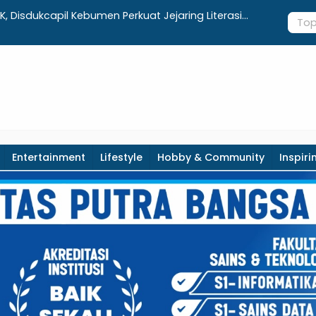
ursi, Pembangunan Sekolah Rakyat Kebumen
UNIMUGO Ki
er 2026
Hong Kon
Entertainment
Lifestyle
Hobby & Community
Inspiri