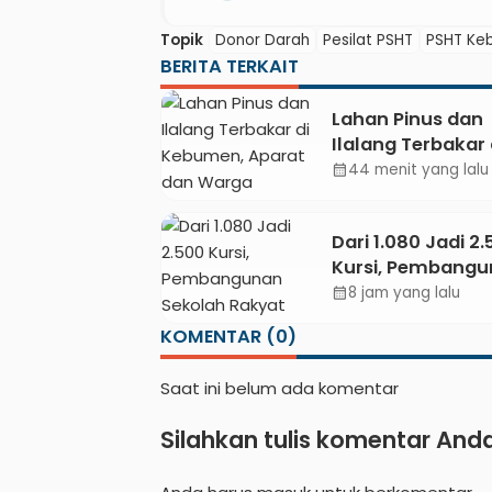
Topik
Donor Darah
Pesilat PSHT
PSHT Ke
BERITA TERKAIT
Lahan Pinus dan
Ilalang Terbakar 
Kebumen, Apara
44 menit yang lalu
calendar_month
Warga Padamkan
Secara Manual
Dari 1.080 Jadi 2
Kursi, Pembang
Sekolah Rakyat
8 jam yang lalu
calendar_month
Kebumen Ditarg
KOMENTAR (0)
Mulai Oktober 2
Saat ini belum ada komentar
Silahkan tulis komentar And