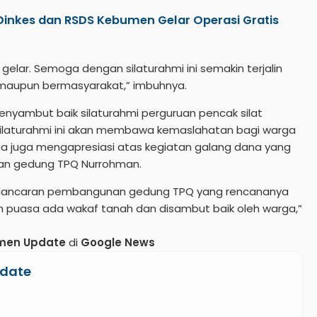
Dinkes dan RSDS Kebumen Gelar Operasi Gratis
ta gelar. Semoga dengan silaturahmi ini semakin terjalin
u maupun bermasyarakat,” imbuhnya.
yambut baik silaturahmi perguruan pencak silat
p silaturahmi ini akan membawa kemaslahatan bagi warga
ia juga mengapresiasi atas kegiatan galang dana yang
an gedung TPQ Nurrohman.
kelancaran pembangunan gedung TPQ yang rencananya
n puasa ada wakaf tanah dan disambut baik oleh warga,”
men Update
di
Google News
date