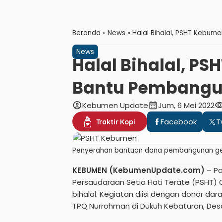
Beranda
»
News
»
Halal Bihalal, PSHT Kebu
News
Halal Bihalal, P
Bantu Pembangu
account_circle
calendar_month
visibil
Kebumen Update
Jum, 6 Mei 2022
Facebook
T
Traktir Kopi
Penyerahan bantuan dana pembangunan ged
KEBUMEN (KebumenUpdate.com)
– Pad
Persaudaraan Setia Hati Terate (PSHT
bihalal. Kegiatan diisi dengan donor 
TPQ Nurrohman di Dukuh Kebaturan, De