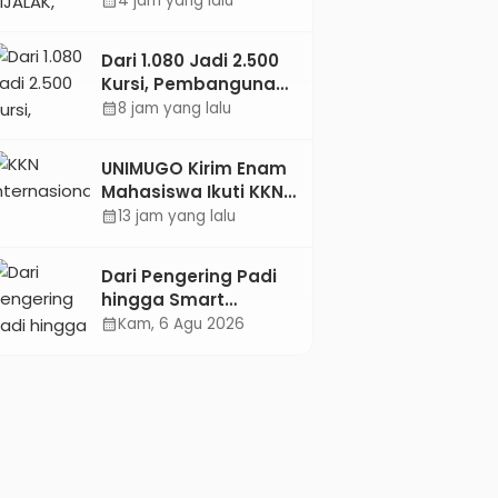
4 jam yang lalu
calendar_month
Jejaring Literasi
Adminduk hingga
Dari 1.080 Jadi 2.500
Tingkat Desa
Kursi, Pembangunan
Sekolah Rakyat
8 jam yang lalu
calendar_month
Kebumen
Ditargetkan Mulai
UNIMUGO Kirim Enam
Oktober 2026
Mahasiswa Ikuti KKN
Internasional 2026 di
13 jam yang lalu
calendar_month
ASEAN dan Hong
Kong
Dari Pengering Padi
hingga Smart
Parking: Mahasiswa
Kam, 6 Agu 2026
calendar_month
UPB Unjuk Gigi Lewat
Pameran CODEX 2