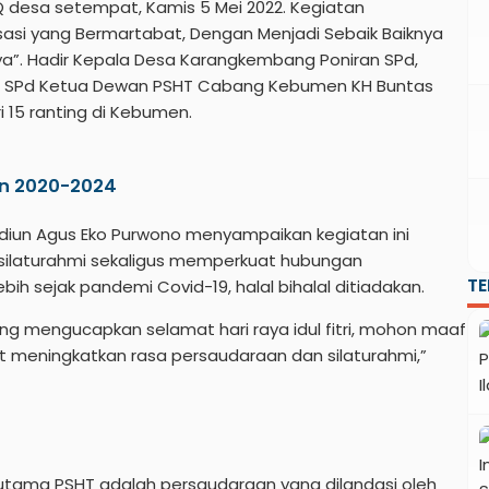
PQ desa setempat, Kamis 5 Mei 2022. Kegiatan
si yang Bermartabat, Dengan Menjadi Sebaik Baiknya
ya”. Hadir Kepala Desa Karangkembang Poniran SPd,
, SPd Ketua Dewan PSHT Cabang Kebumen KH Buntas
 15 ranting di Kebumen.
n 2020-2024
un Agus Eko Purwono menyampaikan kegiatan ini
i silaturahmi sekaligus memperkuat hubungan
T
h sejak pandemi Covid-19, halal bihalal ditiadakan.
g mengucapkan selamat hari raya idul fitri, mohon maaf
t meningkatkan rasa persaudaraan dan silaturahmi,”
tama PSHT adalah persaudaraan yang dilandasi oleh