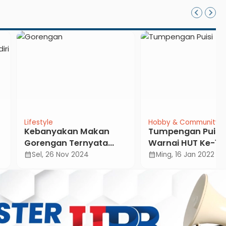
yle
Hobby & Community
News
anyakan Makan
Tumpengan Puisi
ngan Ternyata
Warnai HUT Ke-19
ya, Loh!!
Tahun SRMB
, 26 Nov 2024
Ming, 16 Jan 2022
calendar_month