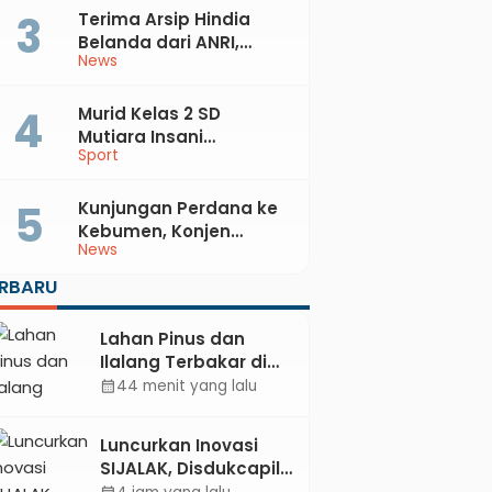
Terima Arsip Hindia
Belanda dari ANRI,
News
Pemkab Kebumen
Dorong Integrasi
Sejarah, Geopark, dan
Murid Kelas 2 SD
Literasi Pertanian
Mutiara Insani
Sport
Muhammadiyah
Sadang Sabet Emas
dan Perak di Kejurda
Kunjungan Perdana ke
Tapak Suci Kebumen
Kebumen, Konjen
News
2026
Australia Temui Bupati
Lilis, Ini yang Dibahas
ERBARU
Lahan Pinus dan
Ilalang Terbakar di
Kebumen, Aparat
44 menit yang lalu
calendar_month
dan Warga
Padamkan Api
Luncurkan Inovasi
Secara Manual
SIJALAK, Disdukcapil
Kebumen Perkuat