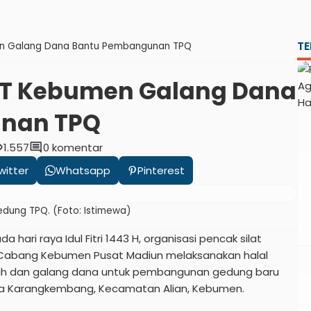
TE
men Galang Dana Bantu Pembangunan TPQ
SHT Kebumen Galang Dana
nan TPQ
ity
comment
1.557
0 komentar
witter
Whatsapp
Pinterest
ung TPQ. (Foto: Istimewa)
a hari raya Idul Fitri 1443 H, organisasi pencak silat
) Cabang Kebumen Pusat Madiun melaksanakan halal
darah dan galang dana untuk pembangunan gedung baru
sa Karangkembang, Kecamatan Alian, Kebumen.