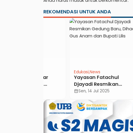
Anda harus
masuk
untuk berkomentar.
REKOMENDASI UNTUK ANDA
Edukasi
News
Lifest
are Gelar
Yayasan Fatachul
Keb
emotret
Djayadi Resmikan
Gore
gan Sosial dan
Gedung Baru, Dihadiri
Baha
l 2024
Sen, 14 Jul 2025
Sel
calendar_month
calendar_month
konomi Pekerja
Gus Anam dan Bupati
rna di
Lilis