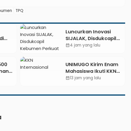
bumen
TPQ
Luncurkan Inovasi
di
SIJALAK, Disdukcapil
t dan
Kebumen Perkuat
4 jam yang lalu
calendar_month
 Api
Jejaring Literasi
Adminduk hingga
.500
UNIMUGO Kirim Enam
Tingkat Desa
unan
Mahasiswa Ikuti KKN
Internasional 2026 di
13 jam yang lalu
calendar_month
etkan
ASEAN dan Hong Kong
026
a