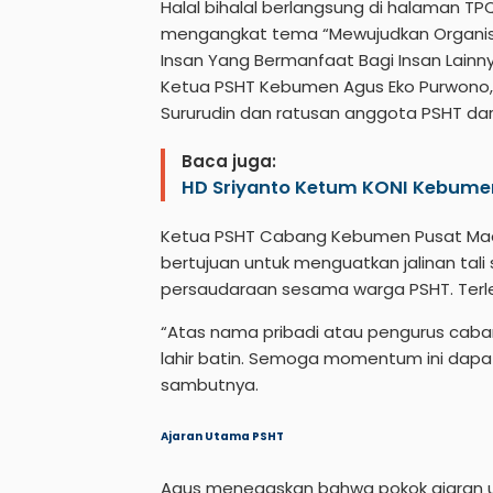
Halal bihalal berlangsung di halaman T
mengangkat tema “Mewujudkan Organisa
Insan Yang Bermanfaat Bagi Insan Lainn
Ketua PSHT Kebumen Agus Eko Purwono
Sururudin dan ratusan anggota PSHT dari
Baca juga:
HD Sriyanto Ketum KONI Kebume
Ketua PSHT Cabang Kebumen Pusat Madi
bertujuan untuk menguatkan jalinan tal
persaudaraan sesama warga PSHT. Terlebi
“Atas nama pribadi atau pengurus caban
lahir batin. Semoga momentum ini dapa
sambutnya.
Ajaran Utama PSHT
Agus menegaskan bahwa pokok ajaran u