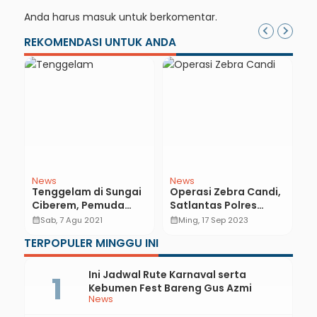
Anda harus
masuk
untuk berkomentar.
REKOMENDASI UNTUK ANDA
Figur
Inspiring
News
N
,
Profil Bripda Rizal
Resmi Jabat Bupati
R
Irawan Kusuma:
dan Wabup Kebumen,
P
Penyumbang Medali
Arif-Rista Jamin
B
calendar_month
Sen, 28 Agu 2023
calendar_month
Jum, 26 Feb 2021
calendar_month
n
Emas Judo di Porprov
Transparansi
T
TERPOPULER MINGGU INI
XVI Jateng
Anggaran
P
b
Ini Jadwal Rute Karnaval serta
Kebumen Fest Bareng Gus Azmi
News