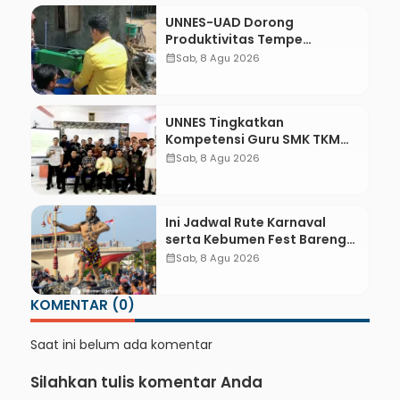
UNNES-UAD Dorong
Produktivitas Tempe
Bungkus Daun Desa Meles,
calendar_month
Sab, 8 Agu 2026
Bantu Mesin dan
Pendampingan Digital
UNNES Tingkatkan
Kompetensi Guru SMK TKM
Pertambangan Kebumen
calendar_month
Sab, 8 Agu 2026
melalui Desain Green
Gamification Based M-
Learning
Ini Jadwal Rute Karnaval
serta Kebumen Fest Bareng
Gus Azmi
calendar_month
Sab, 8 Agu 2026
KOMENTAR (0)
Saat ini belum ada komentar
Silahkan tulis komentar Anda