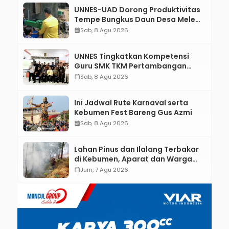
UNNES-UAD Dorong Produktivitas
Tempe Bungkus Daun Desa Meles,
Bantu Mesin dan Pendampingan
calendar_month
Sab, 8 Agu 2026
Digital
UNNES Tingkatkan Kompetensi
Guru SMK TKM Pertambangan
Kebumen melalui Desain Green
calendar_month
Sab, 8 Agu 2026
Gamification Based M-Learning
Ini Jadwal Rute Karnaval serta
Kebumen Fest Bareng Gus Azmi
calendar_month
Sab, 8 Agu 2026
Lahan Pinus dan Ilalang Terbakar
di Kebumen, Aparat dan Warga
Padamkan Api Secara Manual
calendar_month
Jum, 7 Agu 2026