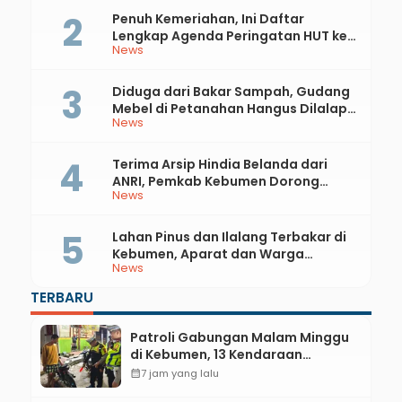
Penuh Kemeriahan, Ini Daftar
Lengkap Agenda Peringatan HUT ke-
News
81 RI dan Hari Jadi ke-397 Kabupaten
Kebumen
Diduga dari Bakar Sampah, Gudang
Mebel di Petanahan Hangus Dilalap
News
Api
Terima Arsip Hindia Belanda dari
ANRI, Pemkab Kebumen Dorong
News
Integrasi Sejarah, Geopark, dan
Literasi Pertanian
Lahan Pinus dan Ilalang Terbakar di
Kebumen, Aparat dan Warga
News
Padamkan Api Secara Manual
TERBARU
Patroli Gabungan Malam Minggu
di Kebumen, 13 Kendaraan
Terjaring Razia Knalpot Brong
calendar_month
7 jam yang lalu