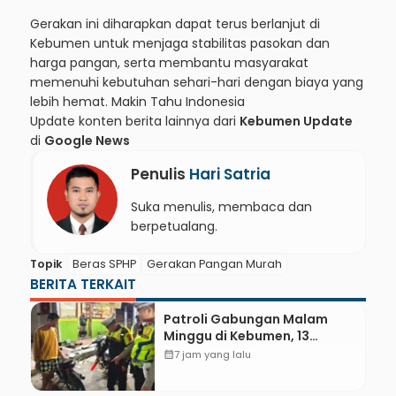
Gerakan ini diharapkan dapat terus berlanjut di
Kebumen untuk menjaga stabilitas pasokan dan
harga pangan, serta membantu masyarakat
memenuhi kebutuhan sehari-hari dengan biaya yang
lebih hemat.
Makin Tahu Indonesia
Update konten berita lainnya dari
Kebumen Update
di
Google News
Penulis
Hari Satria
Suka menulis, membaca dan
berpetualang.
Topik
Beras SPHP
Gerakan Pangan Murah
BERITA TERKAIT
Patroli Gabungan Malam
Minggu di Kebumen, 13
Kendaraan Terjaring Razia
calendar_month
7 jam yang lalu
Knalpot Brong