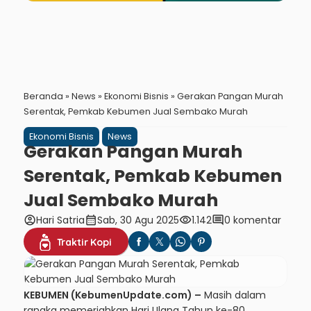
Beranda
»
News
»
Ekonomi Bisnis
»
Gerakan Pangan Murah
Serentak, Pemkab Kebumen Jual Sembako Murah
Ekonomi Bisnis
News
Gerakan Pangan Murah
Serentak, Pemkab Kebumen
Jual Sembako Murah
account_circle
calendar_month
visibility
comment
Hari Satria
Sab, 30 Agu 2025
1.142
0 komentar
Traktir Kopi
KEBUMEN (KebumenUpdate.com) –
Masih dalam
rangka memeriahkan Hari Ulang Tahun ke-80