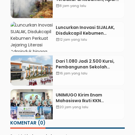
dan Warga Padamkan Api
calendar_month
8 jam yang lalu
Secara Manual
Luncurkan Inovasi SIJALAK,
Disdukcapil Kebumen
Perkuat Jejaring Literasi
calendar_month
12 jam yang lalu
Adminduk hingga Tingkat
Desa
Dari 1.080 Jadi 2.500 Kursi,
Pembangunan Sekolah
Rakyat Kebumen Ditargetkan
calendar_month
16 jam yang lalu
Mulai Oktober 2026
UNIMUGO Kirim Enam
Mahasiswa Ikuti KKN
Internasional 2026 di ASEAN
calendar_month
20 jam yang lalu
dan Hong Kong
KOMENTAR (0)