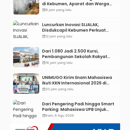
di Kebumen, Aparat dan Warga
Padamkan Api Secara Manual
calendar_month
8 jam yang lalu
Luncurkan Inovasi SIJALAK,
Disdukcapil Kebumen Perkuat
Jejaring Literasi Adminduk hingga
calendar_month
12 jam yang lalu
Tingkat Desa
Dari 1.080 Jadi 2.500 Kursi,
Pembangunan Sekolah Rakyat
Kebumen Ditargetkan Mulai
calendar_month
16 jam yang lalu
Oktober 2026
UNIMUGO Kirim Enam Mahasiswa
Ikuti KKN Internasional 2026 di
ASEAN dan Hong Kong
calendar_month
20 jam yang lalu
Dari Pengering Padi hingga Smart
Parking: Mahasiswa UPB Unjuk
Gigi Lewat Pameran CODEX 2
calendar_month
Kam, 6 Agu 2026