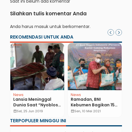
Saat ini belum ada komentar
Silahkan tulis komentar Anda
Anda harus
masuk
untuk berkomentar.
REKOMENDASI UNTUK ANDA
News
News
N
Lansia Meninggal
Ramadan, BNI
K
n
Dunia Saat “Nyoblos”
Kebumen Bagikan 154
S
Bersama Istrinya
Paket Pangan
P
calendar_month
Sel, 25 Jun 2019
calendar_month
Sen, 10 Mei 2021
calendar_month
Keberkahan
R
TERPOPULER MINGGU INI
K
D