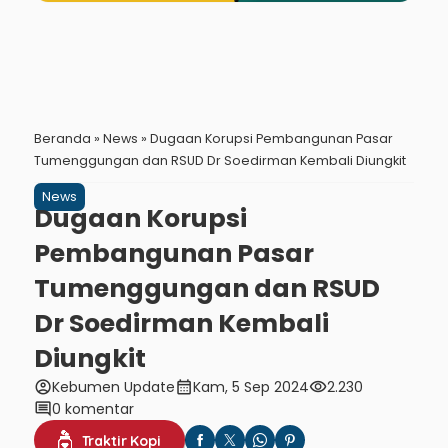
Beranda
»
News
»
Dugaan Korupsi Pembangunan Pasar
Tumenggungan dan RSUD Dr Soedirman Kembali Diungkit
News
Dugaan Korupsi
Pembangunan Pasar
Tumenggungan dan RSUD
Dr Soedirman Kembali
Diungkit
account_circle
calendar_month
visibility
Kebumen Update
Kam, 5 Sep 2024
2.230
comment
0 komentar
Traktir Kopi