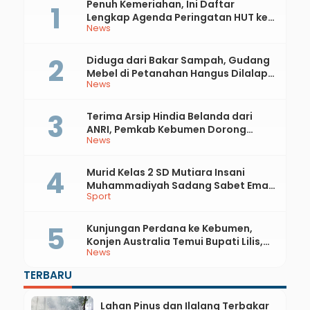
Penuh Kemeriahan, Ini Daftar
Lengkap Agenda Peringatan HUT ke-
News
81 RI dan Hari Jadi ke-397 Kabupaten
Kebumen
Diduga dari Bakar Sampah, Gudang
Mebel di Petanahan Hangus Dilalap
News
Api
Terima Arsip Hindia Belanda dari
ANRI, Pemkab Kebumen Dorong
News
Integrasi Sejarah, Geopark, dan
Literasi Pertanian
Murid Kelas 2 SD Mutiara Insani
Muhammadiyah Sadang Sabet Emas
Sport
dan Perak di Kejurda Tapak Suci
Kebumen 2026
Kunjungan Perdana ke Kebumen,
Konjen Australia Temui Bupati Lilis,
News
Ini yang Dibahas
TERBARU
Lahan Pinus dan Ilalang Terbakar