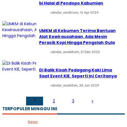
bi Halal di Pendopo Kabumian
Jum, 12 Apr 2024
calendar_month
UMKM di Kebumen Terima Bantuan
Alat Kewirausahaan, Ada Mesin
Peracik Kopi Hingga Pengolah Gula
Kam, 21 Des 2023
calendar_month
Di Balik Kisah Pedagang Kaki Lima
Saat Event KIE, Seperti Ini Ceritanya
Sen, 26 Jun 2023
calendar_month
1
2
3
»
TERPOPULER MINGGU INI
News