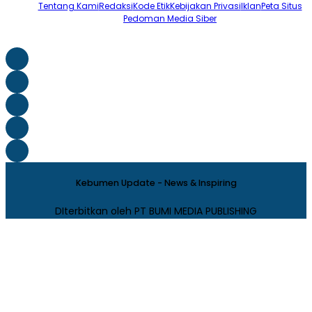
Tentang Kami
Redaksi
Kode Etik
Kebijakan Privasi
Iklan
Peta Situs
Pedoman Media Siber
Kebumen Update - News & Inspiring
DIterbitkan oleh PT BUMI MEDIA PUBLISHING