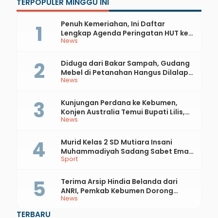
TERPOPULER MINGGU INI
Penuh Kemeriahan, Ini Daftar
Lengkap Agenda Peringatan HUT ke-
News
81 RI dan Hari Jadi ke-397 Kabupaten
Kebumen
Diduga dari Bakar Sampah, Gudang
Mebel di Petanahan Hangus Dilalap
News
Api
Kunjungan Perdana ke Kebumen,
Konjen Australia Temui Bupati Lilis,
News
Ini yang Dibahas
Murid Kelas 2 SD Mutiara Insani
Muhammadiyah Sadang Sabet Emas
Sport
dan Perak di Kejurda Tapak Suci
Kebumen 2026
Terima Arsip Hindia Belanda dari
ANRI, Pemkab Kebumen Dorong
News
Integrasi Sejarah, Geopark, dan
Literasi Pertanian
TERBARU