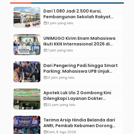
Dari 1.080 Jadi 2.500 Kursi,
Pembangunan Sekolah Rakyat
Kebumen Ditargetkan Mulai
calendar_month
3 jam yang lalu
Oktober 2026
UNIMUGO Kirim Enam Mahasiswa
Ikuti KKN Internasional 2026 di
ASEAN dan Hong Kong
calendar_month
7 jam yang lalu
Dari Pengering Padi hingga Smart
Parking: Mahasiswa UPB Unjuk
Gigi Lewat Pameran CODEX 2
calendar_month
21 jam yang lalu
Apotek Luk Ulo 2 Gombong Kini
Dilengkapi Layanan Dokter
Spesialis Anak
calendar_month
22 jam yang lalu
Terima Arsip Hindia Belanda dari
ANRI, Pemkab Kebumen Dorong
Integrasi Sejarah, Geopark, dan
calendar_month
Kam, 6 Agu 2026