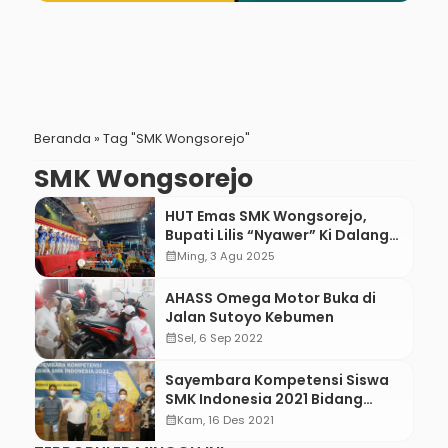
Beranda
»
Tag "SMK Wongsorejo"
SMK Wongsorejo
HUT Emas SMK Wongsorejo,
Bupati Lilis “Nyawer” Ki Dalang
Eko Suwaryo
calendar_month
Ming, 3 Agu 2025
AHASS Omega Motor Buka di
Jalan Sutoyo Kebumen
calendar_month
Sel, 6 Sep 2022
Sayembara Kompetensi Siswa
SMK Indonesia 2021 Bidang
Aplikasi Robotik, Berikut Daftar
calendar_month
Kam, 16 Des 2021
Juaranya