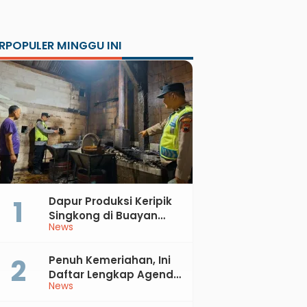
RPOPULER MINGGU INI
Dapur Produksi Keripik
Singkong di Buayan
News
Terbakar, Kerugian
Jutaan Rupiah
Penuh Kemeriahan, Ini
Daftar Lengkap Agenda
News
Peringatan HUT ke-81 RI
dan Hari Jadi ke-397