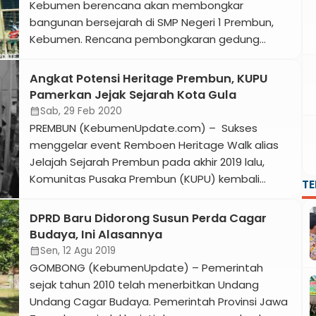
menjadi […]
Kebumen berencana akan membongkar
bangunan bersejarah di SMP Negeri 1 Prembun,
Kebumen. Rencana pembongkaran gedung
tersebut terungkap dalam surat Nomor 900/1623
tertanggal 29 Mei 2019 tengang persetujuan
Angkat Potensi Heritage Prembun, KUPU
penjualan barang milik daerah yang
Pamerkan Jejak Sejarah Kota Gula
ditandatangani oleh Bupati Kebumen KH Yazid
Sab, 29 Feb 2020
calendar_month
Mahfudz. Melalui surat yang ditujukan kepada
PREMBUN (KebumenUpdate.com) – Sukses
Sekda Kebumen, para prinsipnya Bupati
menggelar event Remboen Heritage Walk alias
Kebumen memberikan […]
Jelajah Sejarah Prembun pada akhir 2019 lalu,
Komunitas Pusaka Prembun (KUPU) kembali
T
menggelar bertema heritage. Sebuah pameran
bertajuk “Menelusur Jejak Sejarah Kota Gula”
DPRD Baru Didorong Susun Perda Cagar
dihelat di Aula Bhakti Mulia Prembun, Sabtu-
Budaya, Ini Alasannya
Minggu 29 Februari 2019. Dibuka oleh Staf Ahli
Sen, 12 Agu 2019
calendar_month
Bupati Bidang SDM dan Kemasyarakatan Hj Y Rini
GOMBONG (KebumenUpdate) – Pemerintah
[…]
sejak tahun 2010 telah menerbitkan Undang
Undang Cagar Budaya. Pemerintah Provinsi Jawa