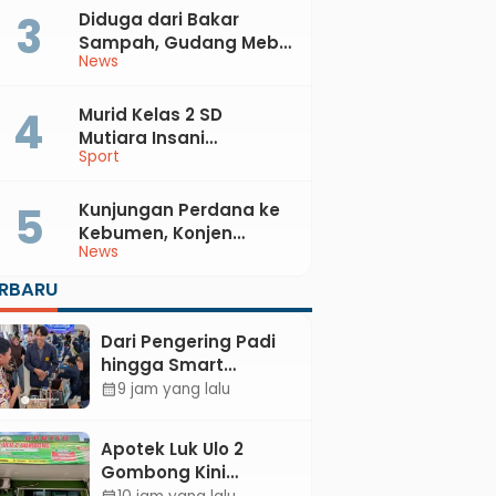
Kabupaten Kebumen
Diduga dari Bakar
Sampah, Gudang Mebel
News
di Petanahan Hangus
Dilalap Api
Murid Kelas 2 SD
Mutiara Insani
Sport
Muhammadiyah
Sadang Sabet Emas
dan Perak di Kejurda
Kunjungan Perdana ke
Tapak Suci Kebumen
Kebumen, Konjen
News
2026
Australia Temui Bupati
Lilis, Ini yang Dibahas
ERBARU
Dari Pengering Padi
hingga Smart
Parking: Mahasiswa
9 jam yang lalu
calendar_month
UPB Unjuk Gigi Lewat
Pameran CODEX 2
Apotek Luk Ulo 2
Gombong Kini
Dilengkapi Layanan