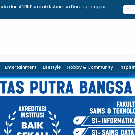
aftar Lengkap Agenda Peringatan HUT ke-81 RI dan
Integrasi
paten Kebumen
Realisasi 
Entertainment
Lifestyle
Hobby & Community
Inspiri