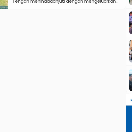
Tengah menindaklanjuti dengan mengeluarkan
peraturan daerah (Perda) terkait Pelestarian dan
Pengelolaan Cagar Budaya. Sayangnya
perhatian pemerintah kabupaten dan
masyarakat Kebumen terhadap cagar budaya
dinilai masih rendah. Hal ini ditunjukkan dengan
semakin hilangnya bangunan dan situs cagar
budaya, baik karena […]