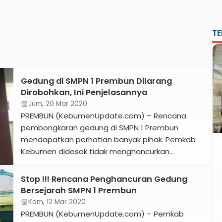
TE
Gedung di SMPN 1 Prembun Dilarang
Dirobohkan, Ini Penjelasannya
Jum, 20 Mar 2020
calendar_month
PREMBUN (KebumenUpdate.com) – Rencana
pembongkaran gedung di SMPN 1 Prembun
mendapatkan perhatian banyak pihak. Pemkab
Kebumen didesak tidak menghancurkan
bangunan bekas administrasi Remboen Suiker
Fabriek atau pabrik gula Prembun yang berdiri
Stop !!! Rencana Penghancuran Gedung
sekitar 1890. Saat ini gedung di SMPN 1 Prembun
Bersejarah SMPN 1 Prembun
masuk dalam daftar bangunan yang diduga
Kam, 12 Mar 2020
calendar_month
cagar budaya tahun 2019. Bagunan lain saat ini
PREMBUN (KebumenUpdate.com) – Pemkab