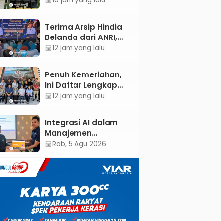
10 jam yang lalu
calendar_month
Dokter Spesialis Anak
Terima Arsip Hindia
Belanda dari ANRI,
Pemkab Kebumen
12 jam yang lalu
calendar_month
Dorong Integrasi
Sejarah, Geopark,
Penuh Kemeriahan,
dan Literasi
Ini Daftar Lengkap
Pertanian
Agenda Peringatan
12 jam yang lalu
calendar_month
HUT ke-81 RI dan Hari
Jadi ke-397
Integrasi AI dalam
Kabupaten Kebumen
Manajemen
Pendayagunaan ZIS
Rab, 5 Agu 2026
calendar_month
untuk Mendukung
Realisasi IKAL
Unggulan Lazismu
Kebumen