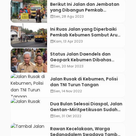
Berikut Ini Jalan dan Jembatan
yang Dibangun Pemkab
Kebumen Sepanjang 2023
calendar_month
Sen, 28 Agu 2023
Ini Ruas Jalan yang Diperbaiki
Pemkab Kebumen Sambut Arus
Mudik Lebaran
calendar_month
Kam, 13 Apr 2023
Status Jalan Daendels dan
Geopark Kebumen Dibahas
Saat Musrenbangwil
calendar_month
Sen, 20 Mar 2023
Barlingmascakeb
Jalan Rusak di Kebumen, Polisi
dan TNI Turun Tangan
calendar_month
Sen, 14 Nov 2022
Dua Bulan Selesai Diaspal, Jalan
Gentan-Miritpetikusan Sudah
Berlubang, Kok Bisa?
calendar_month
Sen, 31 Okt 2022
Rawan Kecelakaan, Warga
Sedangdalem Swadaya Tambal