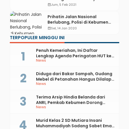
Jalan Berlubang
calendar_month
Jum, 5 Feb 2021
Prihatin Jalan Nasional
Berlubang, Polisi di Kebumen
Melakukan Ini
calendar_month
Sel, 14 Jan 2020
TERPOPULER MINGGU INI
Penuh Kemeriahan, Ini Daftar
Lengkap Agenda Peringatan HUT ke-
News
81 RI dan Hari Jadi ke-397 Kabupaten
Kebumen
Diduga dari Bakar Sampah, Gudang
Mebel di Petanahan Hangus Dilalap
News
Api
Terima Arsip Hindia Belanda dari
ANRI, Pemkab Kebumen Dorong
News
Integrasi Sejarah, Geopark, dan
Literasi Pertanian
Murid Kelas 2 SD Mutiara Insani
Muhammadiyah Sadang Sabet Emas