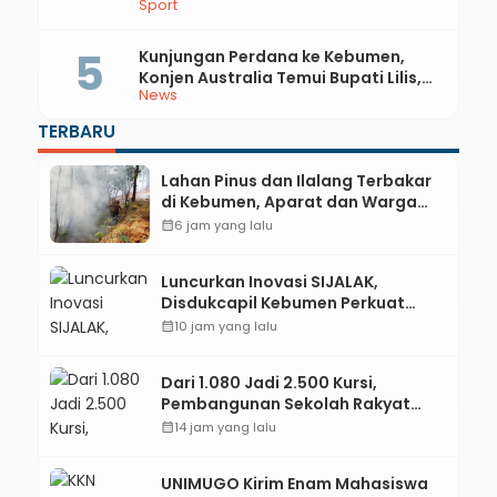
Sport
dan Perak di Kejurda Tapak Suci
Kebumen 2026
Kunjungan Perdana ke Kebumen,
Konjen Australia Temui Bupati Lilis,
News
Ini yang Dibahas
TERBARU
Lahan Pinus dan Ilalang Terbakar
di Kebumen, Aparat dan Warga
Padamkan Api Secara Manual
calendar_month
6 jam yang lalu
Luncurkan Inovasi SIJALAK,
Disdukcapil Kebumen Perkuat
Jejaring Literasi Adminduk hingga
calendar_month
10 jam yang lalu
Tingkat Desa
Dari 1.080 Jadi 2.500 Kursi,
Pembangunan Sekolah Rakyat
Kebumen Ditargetkan Mulai
calendar_month
14 jam yang lalu
Oktober 2026
UNIMUGO Kirim Enam Mahasiswa