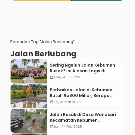
Beranda
»
Tag "Jalan Berlubang"
Jalan Berlubang
Sering Ngeluh Jalan Kebumen
Rusak? Ini Alasan Logis di
Baliknya!
calendar_month
Kam, 4 Jun 2026
Perbaikan Jalan di Kebumen
Butuh Rp800 Miliar, Berapa
Anggaran yang Tersedia?
calendar_month
Sel, 18 Mar 2025
Jalan Rusak di Desa Wonosari
Kecamatan Kebumen
Dikeluhkan Warga
calendar_month
Jum, 14 Feb 2025