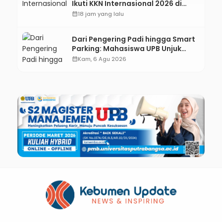
Ikuti KKN Internasional 2026 di
ASEAN dan Hong Kong
calendar_month
18 jam yang lalu
Dari Pengering Padi hingga Smart
Parking: Mahasiswa UPB Unjuk
Gigi Lewat Pameran CODEX 2
calendar_month
Kam, 6 Agu 2026