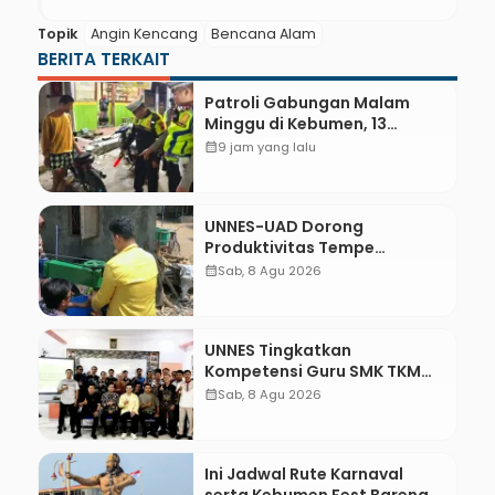
Topik
Angin Kencang
Bencana Alam
BERITA TERKAIT
Patroli Gabungan Malam
Minggu di Kebumen, 13
Kendaraan Terjaring Razia
calendar_month
9 jam yang lalu
Knalpot Brong
UNNES-UAD Dorong
Produktivitas Tempe
Bungkus Daun Desa Meles,
calendar_month
Sab, 8 Agu 2026
Bantu Mesin dan
Pendampingan Digital
UNNES Tingkatkan
Kompetensi Guru SMK TKM
Pertambangan Kebumen
calendar_month
Sab, 8 Agu 2026
melalui Desain Green
Gamification Based M-
Learning
Ini Jadwal Rute Karnaval