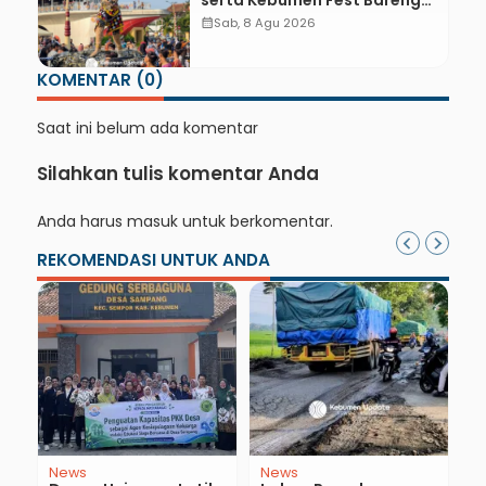
serta Kebumen Fest Bareng
Gus Azmi
calendar_month
Sab, 8 Agu 2026
KOMENTAR (0)
Saat ini belum ada komentar
Silahkan tulis komentar Anda
Anda harus
masuk
untuk berkomentar.
REKOMENDASI UNTUK ANDA
News
News
E