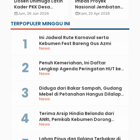
an
Dosen Unimugo Latih
Imbas Proyek
S
Kader PKK Desa
Nasional Jembatan
S
Sampang Jadi Agen
Karanganyar: Jalan
K
calendar_month
Jum, 26 Jun 2026
calendar_month
Kam, 23 Apr 2026
calendar_month
Siaga Bencana
Kabupaten di Jalur
S
TERPOPULER MINGGU INI
Selokerto-Buayan
T
Butuh Perhatian
P
Khusus
Ini Jadwal Rute Karnaval serta
Kebumen Fest Bareng Gus Azmi
News
Penuh Kemeriahan, Ini Daftar
Lengkap Agenda Peringatan HUT ke-
News
81 RI dan Hari Jadi ke-397 Kabupaten
Kebumen
Diduga dari Bakar Sampah, Gudang
Mebel di Petanahan Hangus Dilalap
News
Api
Terima Arsip Hindia Belanda dari
ANRI, Pemkab Kebumen Dorong
News
Integrasi Sejarah, Geopark, dan
Literasi Pertanian
Lahan Pinus dan Ilalang Terbakar di