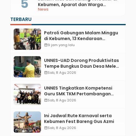
Kebumen, Aparat dan Warga
News
Padamkan Api Secara Manual
TERBARU
Patroli Gabungan Malam Minggu
di Kebumen, 13 Kendaraan
Terjaring Razia Knalpot Brong
calendar_month
9 jam yang lalu
UNNES-UAD Dorong Produktivitas
Tempe Bungkus Daun Desa Meles,
Bantu Mesin dan Pendampingan
calendar_month
Sab, 8 Agu 2026
Digital
UNNES Tingkatkan Kompetensi
Guru SMK TKM Pertambangan
Kebumen melalui Desain Green
calendar_month
Sab, 8 Agu 2026
Gamification Based M-Learning
Ini Jadwal Rute Karnaval serta
Kebumen Fest Bareng Gus Azmi
calendar_month
Sab, 8 Agu 2026