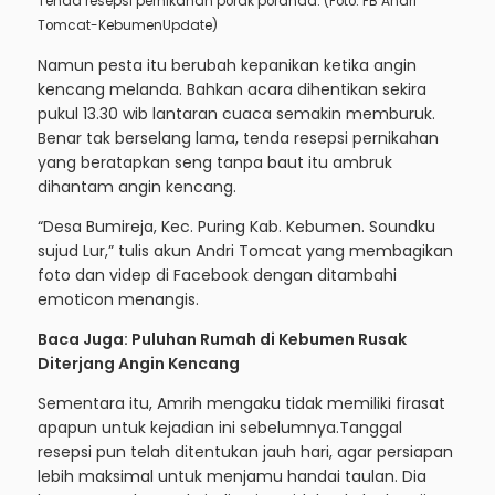
Tenda resepsi pernikahan porak poranda. (Foto: FB Andri
Tomcat-KebumenUpdate)
Namun pesta itu berubah kepanikan ketika angin
kencang melanda. Bahkan acara dihentikan sekira
pukul 13.30 wib lantaran cuaca semakin memburuk.
Benar tak berselang lama, tenda resepsi pernikahan
yang beratapkan seng tanpa baut itu ambruk
dihantam angin kencang.
“Desa Bumireja, Kec. Puring Kab. Kebumen. Soundku
sujud Lur,” tulis akun Andri Tomcat yang membagikan
foto dan videp di Facebook dengan ditambahi
emoticon menangis.
Baca Juga:
Puluhan Rumah di Kebumen Rusak
Diterjang Angin Kencang
Sementara itu, Amrih mengaku tidak memiliki firasat
apapun untuk kejadian ini sebelumnya.Tanggal
resepsi pun telah ditentukan jauh hari, agar persiapan
lebih maksimal untuk menjamu handai taulan. Dia