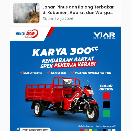
Lahan Pinus dan Ilalang Terbakar
di Kebumen, Aparat dan Warga
Padamkan Api Secara Manual
calendar_month
Jum, 7 Agu 2026