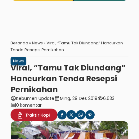
Beranda
»
News
»
Viral, “Tamu Tak Diundang” Hancurkan
Tenda Resepsi Pernikahan
News
Viral, “Tamu Tak Diundang”
Hancurkan Tenda Resepsi
Pernikahan
account_circle
calendar_month
visibility
Kebumen Update
Ming, 29 Des 2019
6.633
comment
0 komentar
Traktir Kopi