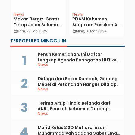
News
News
J
Makan Bergizi Gratis
PDAM Kebumen
T
m
Tetap Jalan Selama
Siagakan Pasukan Air
K
Ramadan, Makanan
Lancar dan Bagikan
K
calendar_month
Kam, 27 Feb 2025
calendar_month
Ming, 31 Mar 2024
calendar_month
Dibawa Pulang
1.000 Paket Sembako
M
TERPOPULER MINGGU INI
Penuh Kemeriahan, Ini Daftar
Lengkap Agenda Peringatan HUT ke-
News
81 RI dan Hari Jadi ke-397 Kabupaten
Kebumen
Diduga dari Bakar Sampah, Gudang
Mebel di Petanahan Hangus Dilalap
News
Api
Terima Arsip Hindia Belanda dari
ANRI, Pemkab Kebumen Dorong
News
Integrasi Sejarah, Geopark, dan
Literasi Pertanian
Murid Kelas 2 SD Mutiara Insani
Muhammadiyah Sadang Sabet Emas