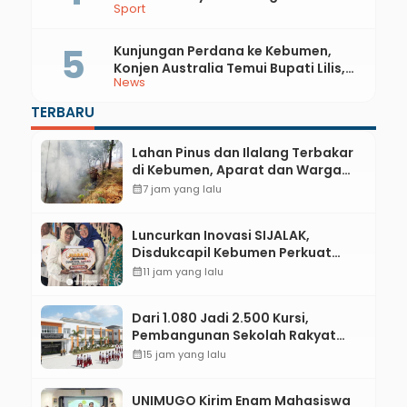
Sport
dan Perak di Kejurda Tapak Suci
Kebumen 2026
Kunjungan Perdana ke Kebumen,
Konjen Australia Temui Bupati Lilis,
News
Ini yang Dibahas
TERBARU
Lahan Pinus dan Ilalang Terbakar
di Kebumen, Aparat dan Warga
Padamkan Api Secara Manual
calendar_month
7 jam yang lalu
Luncurkan Inovasi SIJALAK,
Disdukcapil Kebumen Perkuat
Jejaring Literasi Adminduk hingga
calendar_month
11 jam yang lalu
Tingkat Desa
Dari 1.080 Jadi 2.500 Kursi,
Pembangunan Sekolah Rakyat
Kebumen Ditargetkan Mulai
calendar_month
15 jam yang lalu
Oktober 2026
UNIMUGO Kirim Enam Mahasiswa