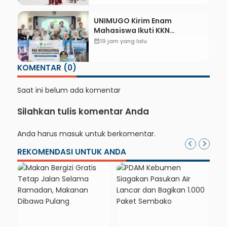
UNIMUGO Kirim Enam
Mahasiswa Ikuti KKN
Internasional 2026 di ASEAN
calendar_month
19 jam yang lalu
dan Hong Kong
KOMENTAR (0)
Saat ini belum ada komentar
Silahkan tulis komentar Anda
Anda harus
masuk
untuk berkomentar.
REKOMENDASI UNTUK ANDA