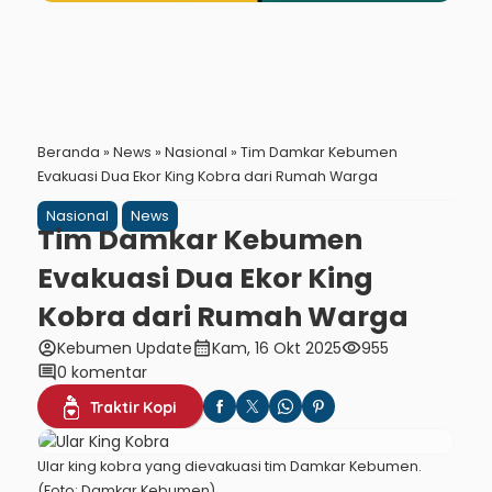
Beranda
»
News
»
Nasional
»
Tim Damkar Kebumen
Evakuasi Dua Ekor King Kobra dari Rumah Warga
Nasional
News
Tim Damkar Kebumen
Evakuasi Dua Ekor King
Kobra dari Rumah Warga
account_circle
calendar_month
visibility
Kebumen Update
Kam, 16 Okt 2025
955
comment
0 komentar
Traktir Kopi
Ular king kobra yang dievakuasi tim Damkar Kebumen.
(Foto: Damkar Kebumen)