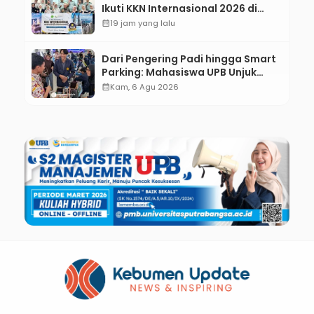
Ikuti KKN Internasional 2026 di
ASEAN dan Hong Kong
calendar_month
19 jam yang lalu
Dari Pengering Padi hingga Smart
Parking: Mahasiswa UPB Unjuk
Gigi Lewat Pameran CODEX 2
calendar_month
Kam, 6 Agu 2026