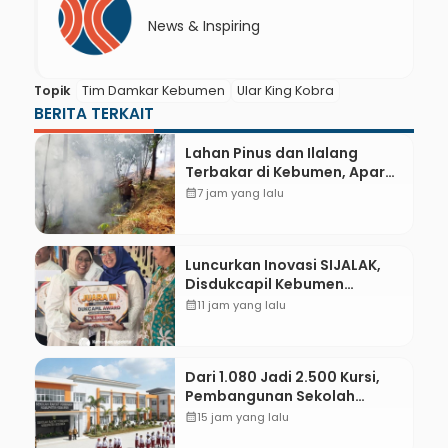
News & Inspiring
Topik
Tim Damkar Kebumen
Ular King Kobra
BERITA TERKAIT
Lahan Pinus dan Ilalang
Terbakar di Kebumen, Aparat
dan Warga Padamkan Api
calendar_month
7 jam yang lalu
Secara Manual
Luncurkan Inovasi SIJALAK,
Disdukcapil Kebumen
Perkuat Jejaring Literasi
calendar_month
11 jam yang lalu
Adminduk hingga Tingkat
Desa
Dari 1.080 Jadi 2.500 Kursi,
Pembangunan Sekolah
Rakyat Kebumen Ditargetkan
calendar_month
15 jam yang lalu
Mulai Oktober 2026