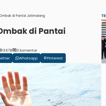
TE
Ombak di Pantai Jatimalang
Ombak di Pantai
bility
comment
3.678
0 komentar
witter
Whatsapp
Pinterest