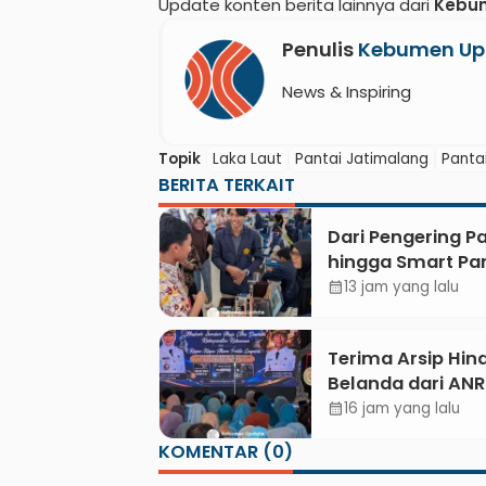
Update konten berita lainnya dari
Kebu
Penulis
Kebumen Up
News & Inspiring
Topik
Laka Laut
Pantai Jatimalang
Panta
BERITA TERKAIT
Dari Pengering Pa
hingga Smart Par
Mahasiswa UPB U
13 jam yang lalu
calendar_month
Gigi Lewat Pame
CODEX 2
Terima Arsip Hin
Belanda dari ANRI
Pemkab Kebume
16 jam yang lalu
calendar_month
Dorong Integrasi
KOMENTAR (0)
Sejarah, Geopark
Literasi Pertanian