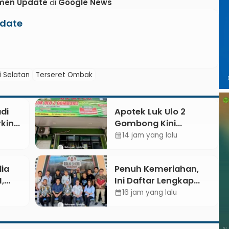
men Update
di
Google News
date
i Selatan
Terseret Ombak
di
Apotek Luk Ulo 2
king:
Gombong Kini
njuk
Dilengkapi Layanan
14 jam yang lalu
calendar_month
ran
Dokter Spesialis Anak
dia
Penuh Kemeriahan,
,
Ini Daftar Lengkap
n
Agenda Peringatan
16 jam yang lalu
calendar_month
HUT ke-81 RI dan Hari
, dan
Jadi ke-397
Kabupaten Kebumen