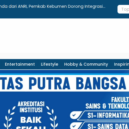
aftar Lengkap Agenda Peringatan HUT ke-81 RI dan
Integrasi
paten Kebumen
Realisasi 
Entertainment
Lifestyle
Hobby & Community
Inspiri