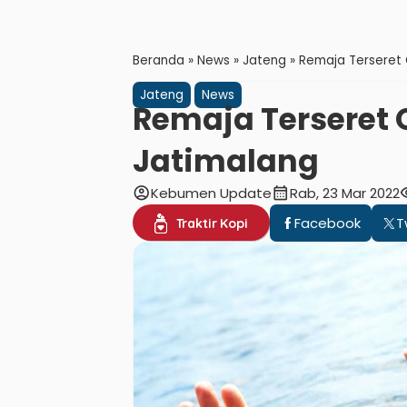
Beranda
»
News
»
Jateng
»
Remaja Terseret 
Jateng
News
Remaja Terseret 
Jatimalang
account_circle
calendar_month
visi
Kebumen Update
Rab, 23 Mar 2022
Facebook
T
Traktir Kopi