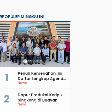
RPOPULER MINGGU INI
Penuh Kemeriahan, Ini
Daftar Lengkap Agenda
News
Peringatan HUT ke-81 RI
dan Hari Jadi ke-397
Kabupaten Kebumen
Dapur Produksi Keripik
Singkong di Buayan
News
Terbakar, Kerugian
Jutaan Rupiah