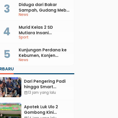
Diduga dari Bakar
Sampah, Gudang Mebel
News
di Petanahan Hangus
Dilalap Api
Murid Kelas 2 SD
Mutiara Insani
Sport
Muhammadiyah
Sadang Sabet Emas
dan Perak di Kejurda
Kunjungan Perdana ke
Tapak Suci Kebumen
Kebumen, Konjen
News
2026
Australia Temui Bupati
Lilis, Ini yang Dibahas
ERBARU
Dari Pengering Padi
hingga Smart
Parking: Mahasiswa
13 jam yang lalu
calendar_month
UPB Unjuk Gigi Lewat
Pameran CODEX 2
Apotek Luk Ulo 2
Gombong Kini
Dilengkapi Layanan