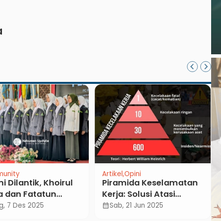
a
unity
Artikel
Opini
i Dilantik, Khoirul
Piramida Keselamatan
 dan Fatatun
Kerja: Solusi Atasi
khah Nakhodai PC
Lonjakan Kecelakaan
g, 7 Des 2025
Sab, 21 Jun 2025
calendar_month
 IPPNU Kebumen
Kerja di Indonesia