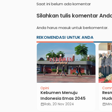
Saat ini belum ada komentar
Silahkan tulis komentar And
Anda harus
masuk
untuk berkomentar.
REKOMENDASI UNTUK ANDA
Opini
Comm
an Muharram
Kebumen Menuju
Resm
ok Hadirkan
Indonesia Emas 2045
Huda
 Mumpuni
Mali
ep 2019
Rab, 20 Nov 2024
Min
calendar_month
calendar_month
IPNU