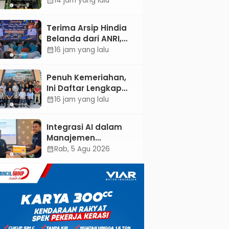
14 jam yang lalu
calendar_month
Dokter Spesialis Anak
Terima Arsip Hindia
Belanda dari ANRI,
Pemkab Kebumen
16 jam yang lalu
calendar_month
Dorong Integrasi
Sejarah, Geopark,
Penuh Kemeriahan,
dan Literasi
Ini Daftar Lengkap
Pertanian
Agenda Peringatan
16 jam yang lalu
calendar_month
HUT ke-81 RI dan Hari
Jadi ke-397
Integrasi AI dalam
Kabupaten Kebumen
Manajemen
Pendayagunaan ZIS
Rab, 5 Agu 2026
calendar_month
untuk Mendukung
Realisasi IKAL
Unggulan Lazismu
Kebumen