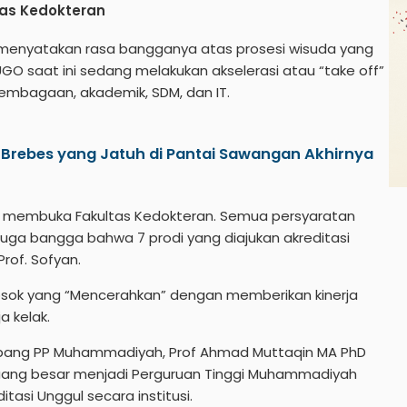
tas Kedokteran
i menyatakan rasa bangganya atas prosesi wisuda yang
GO saat ini sedang melakukan akselerasi atau “take off”
lembagaan, akademik, SDM, dan IT.
 Brebes yang Jatuh di Pantai Sawangan Akhirnya
h membuka Fakultas Kedokteran. Semua persyaratan
i juga bangga bahwa 7 prodi yang diajukan akreditasi
rof. Sofyan.
sosok yang “Mencerahkan” dengan memberikan kinerja
a kelak.
i Litbang PP Muhammadiyah, Prof Ahmad Muttaqin MA PhD
ang besar menjadi Perguruan Tinggi Muhammadiyah
tasi Unggul secara institusi.