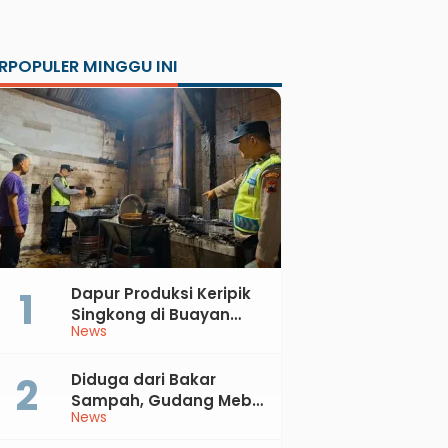
RPOPULER MINGGU INI
Dapur Produksi Keripik
Singkong di Buayan
News
Terbakar, Kerugian
Jutaan Rupiah
Diduga dari Bakar
Sampah, Gudang Mebel
News
di Petanahan Hangus
Dilalap Api