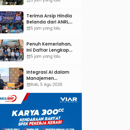
3 jam yang lalu
calendar_month
Dokter Spesialis Anak
Terima Arsip Hindia
Belanda dari ANRI,
Pemkab Kebumen
5 jam yang lalu
calendar_month
Dorong Integrasi
Sejarah, Geopark,
Penuh Kemeriahan,
dan Literasi
Ini Daftar Lengkap
Pertanian
Agenda Peringatan
5 jam yang lalu
calendar_month
HUT ke-81 RI dan Hari
Jadi ke-397
Integrasi AI dalam
Kabupaten Kebumen
Manajemen
Pendayagunaan ZIS
Rab, 5 Agu 2026
calendar_month
untuk Mendukung
Realisasi IKAL
Unggulan Lazismu
Kebumen