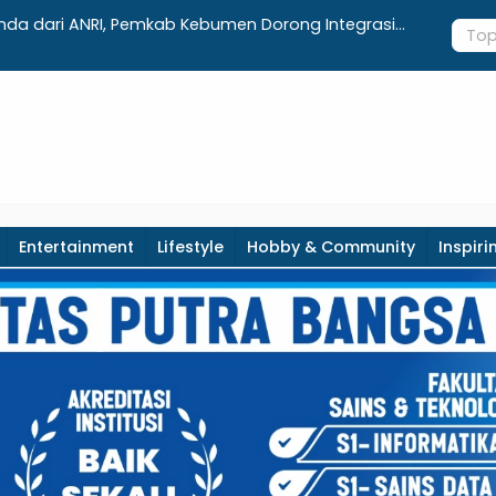
aftar Lengkap Agenda Peringatan HUT ke-81 RI dan
Integrasi
paten Kebumen
Realisasi 
Entertainment
Lifestyle
Hobby & Community
Inspiri