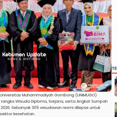
T
Universitas Muhammadiyah Gombong (UNIMUGO)
rangka Wisuda Diploma, Sarjana, serta Angkat Sumpah
ei 2026. Sebanyak 305 wisudawan resmi dilepas untuk
i sektor kesehatan.