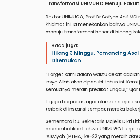
Transformasi UNIMUGO Menuju Fakul
Rektor UNIMUGO, Prof Dr Sofyan Anif MS
khidmat ini. Ia menekankan bahwa UNIMU
menuju transformasi besar di bidang ke
Baca juga:
Hilang 3 Minggu, Pemancing Asal
Ditemukan
“Target kami dalam waktu dekat adala
insya Allah akan dipenuhi tahun ini. Kam
semuanya meraih predikat unggul,” ujar P
Ia juga berpesan agar alumni menjadi 
terbaik di instansi tempat mereka bekerj
Sementara itu, Sekretaris Majelis Dikt
menambahkan bahwa
UNIMUGO
berpelu
‘Aisyiyah (PTMA) ke-22 yang meraih akredi