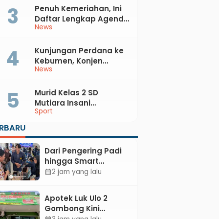
Penuh Kemeriahan, Ini
Daftar Lengkap Agenda
News
Peringatan HUT ke-81 RI
dan Hari Jadi ke-397
Kabupaten Kebumen
Kunjungan Perdana ke
Kebumen, Konjen
News
Australia Temui Bupati
Lilis, Ini yang Dibahas
Murid Kelas 2 SD
Mutiara Insani
Sport
Muhammadiyah
Sadang Sabet Emas
ERBARU
dan Perak di Kejurda
Tapak Suci Kebumen
Dari Pengering Padi
2026
hingga Smart
Parking: Mahasiswa
2 jam yang lalu
calendar_month
UPB Unjuk Gigi Lewat
Pameran CODEX 2
Apotek Luk Ulo 2
Gombong Kini
Dilengkapi Layanan