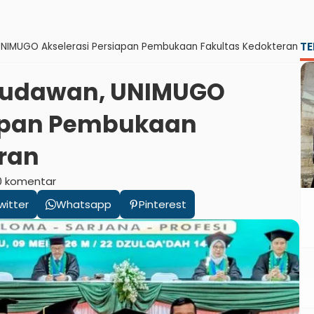
TE
UNIMUGO Akselerasi Persiapan Pembukaan Fakultas Kedokteran
sudawan, UNIMUGO
iapan Pembukaan
ran
0 komentar
witter
Whatsapp
Pinterest