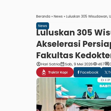
Beranda
»
News
»
Luluskan 305 Wisudawan, 
News
Luluskan 305 Wi
Akselerasi Pers
Fakultas Kedokte
account_circle
calendar_month
visibility
comment
Hari Satria
Sab, 9 Mei 2026
467
Facebook
T
Traktir Kopi