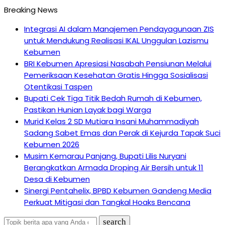
Breaking News
Integrasi AI dalam Manajemen Pendayagunaan ZIS
untuk Mendukung Realisasi IKAL Unggulan Lazismu
Kebumen
BRI Kebumen Apresiasi Nasabah Pensiunan Melalui
Pemeriksaan Kesehatan Gratis Hingga Sosialisasi
Otentikasi Taspen
Bupati Cek Tiga Titik Bedah Rumah di Kebumen,
Pastikan Hunian Layak bagi Warga
Murid Kelas 2 SD Mutiara Insani Muhammadiyah
Sadang Sabet Emas dan Perak di Kejurda Tapak Suci
Kebumen 2026
Musim Kemarau Panjang, Bupati Lilis Nuryani
Berangkatkan Armada Droping Air Bersih untuk 11
Desa di Kebumen
Sinergi Pentahelix, BPBD Kebumen Gandeng Media
Perkuat Mitigasi dan Tangkal Hoaks Bencana
search