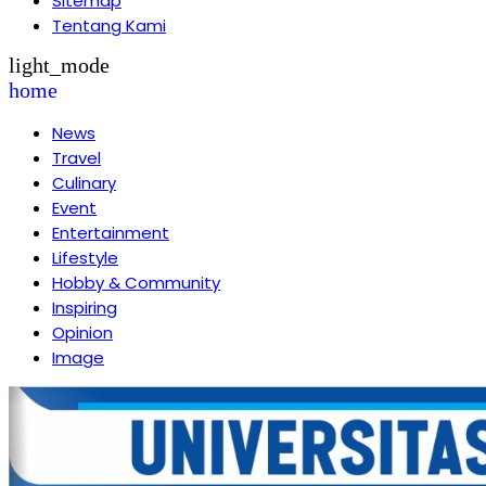
Sitemap
Tentang Kami
light_mode
home
News
Travel
Culinary
Event
Entertainment
Lifestyle
Hobby & Community
Inspiring
Opinion
Image