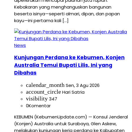
diperkirakan mencapai puluhan juta rupiah.
Kebakaran yang menghanguskan bangunan
beserta isinya—seperti almari, dipan, dan papan
kayu—ini pertama kali […]
News
Kunjungan Perdana ke Kebumen, Konjen
Australia Temui Bupati Lilis, Ini yang
Dibahas
calendar_month
Sen, 3 Agu 2026
account_circle
Hari Satria
visibility
347
0
Komentar
KEBUMEN (KebumenUpdate.com) — Konsul Jenderal
(Konjen) Australia untuk Surabaya, Glen Askew,
melakukan kunjungan kerja perdana ke Kabupaten