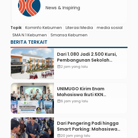
News & Inspiring
Topik
Kominfo Kebumen
Literasi Media
media sosial
SMA N 1 Kebumen
Smansa Kebumen
BERITA TERKAIT
Dari 1.080 Jadi 2.500 Kursi,
Pembangunan Sekolah
Rakyat Kebumen Ditargetkan
calendar_month
2 jam yang lalu
Mulai Oktober 2026
UNIMUGO Kirim Enam
Mahasiswa Ikuti KKN
Internasional 2026 di ASEAN
calendar_month
6 jam yang lalu
dan Hong Kong
Dari Pengering Padi hingga
Smart Parking: Mahasiswa
UPB Unjuk Gigi Lewat
calendar_month
20 jam yang lalu