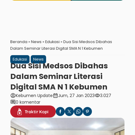
Beranda
»
News
»
Edukasi
»
Dua Sisi Medsos Dibahas
Dalam Seminar Literasi Digital SMA N 1 Kebumen
Edukasi
News
Dua Sisi Medsos Dibahas
Dalam Seminar Literasi
Digital SMA N 1 Kebumen
account_circle
calendar_month
visibility
Kebumen Update
Jum, 27 Jan 2023
3.027
comment
0 komentar
Traktir Kopi