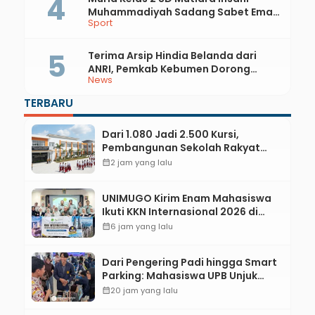
Muhammadiyah Sadang Sabet Emas
Sport
dan Perak di Kejurda Tapak Suci
Kebumen 2026
Terima Arsip Hindia Belanda dari
ANRI, Pemkab Kebumen Dorong
News
Integrasi Sejarah, Geopark, dan
Literasi Pertanian
TERBARU
Dari 1.080 Jadi 2.500 Kursi,
Pembangunan Sekolah Rakyat
Kebumen Ditargetkan Mulai
calendar_month
2 jam yang lalu
Oktober 2026
UNIMUGO Kirim Enam Mahasiswa
Ikuti KKN Internasional 2026 di
ASEAN dan Hong Kong
calendar_month
6 jam yang lalu
Dari Pengering Padi hingga Smart
Parking: Mahasiswa UPB Unjuk
Gigi Lewat Pameran CODEX 2
calendar_month
20 jam yang lalu