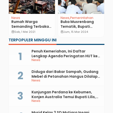
News
News
Pemerintahan
N
n,
Rumah Warga
Buka Musrenbang
W
Semanding Terbakar,
Tematik, Bupati
K
Ini Penyebabnya
Kebumen: Dengar
P
calendar_month
Sab, 1 Mei 2021
calendar_month
Jum, 15 Mar 2024
calendar_month
Masukan Masyarakat
P
TERPOPULER MINGGU INI
U
Penuh Kemeriahan, Ini Daftar
Lengkap Agenda Peringatan HUT ke-
News
81 RI dan Hari Jadi ke-397 Kabupaten
Kebumen
Diduga dari Bakar Sampah, Gudang
Mebel di Petanahan Hangus Dilalap
News
Api
Kunjungan Perdana ke Kebumen,
Konjen Australia Temui Bupati Lilis,
News
Ini yang Dibahas
Murid Kelas 2 SD Mutiara Insani