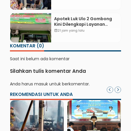
Pameran CODEX 2
Apotek Luk Ulo 2 Gombong
Kini Dilengkapi Layanan
Dokter Spesialis Anak
calendar_month
21 jam yang lalu
KOMENTAR (0)
Saat ini belum ada komentar
Silahkan tulis komentar Anda
Anda harus
masuk
untuk berkomentar.
REKOMENDASI UNTUK ANDA