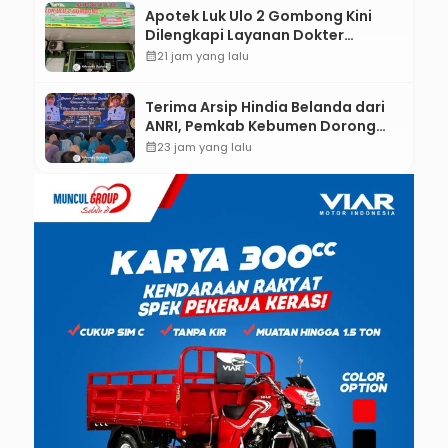
Apotek Luk Ulo 2 Gombong Kini
Dilengkapi Layanan Dokter
Spesialis Anak
calendar_month
21 jam yang lalu
Terima Arsip Hindia Belanda dari
ANRI, Pemkab Kebumen Dorong
Integrasi Sejarah, Geopark, dan
calendar_month
23 jam yang lalu
Literasi Pertanian