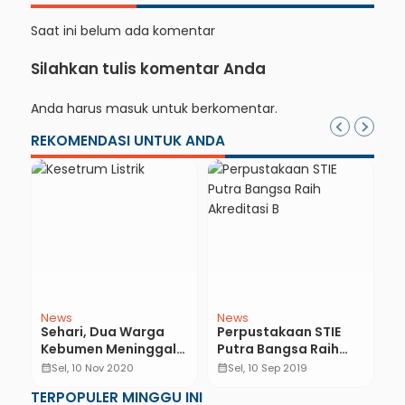
Saat ini belum ada komentar
Silahkan tulis komentar Anda
Anda harus
masuk
untuk berkomentar.
REKOMENDASI UNTUK ANDA
News
News
E
Sehari, Dua Warga
Perpustakaan STIE
O
n
Kebumen Meninggal
Putra Bangsa Raih
B
Tersengat Listrik
Akreditasi B
K
calendar_month
Sel, 10 Nov 2020
calendar_month
Sel, 10 Sep 2019
calendar_month
7
TERPOPULER MINGGU INI
1