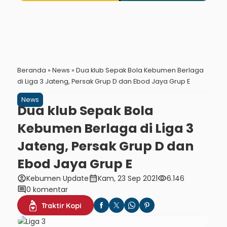
Beranda
»
News
»
Dua klub Sepak Bola Kebumen Berlaga
di Liga 3 Jateng, Persak Grup D dan Ebod Jaya Grup E
News
Dua klub Sepak Bola
Kebumen Berlaga di Liga 3
Jateng, Persak Grup D dan
Ebod Jaya Grup E
account_circle
calendar_month
visibility
Kebumen Update
Kam, 23 Sep 2021
6.146
comment
0 komentar
Traktir Kopi