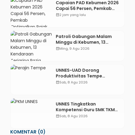
Capaian PAD Kebumen 2026
Capai 56 Persen, Pemkab
Optimalkan Pajak dan
calendar_month
2 jam yang lalu
Transaksi Non-Tunai KKPD
Patroli Gabungan Malam
Minggu di Kebumen, 13
Kendaraan Terjaring Razia
calendar_month
Ming, 9 Agu 2026
Knalpot Brong
UNNES-UAD Dorong
Produktivitas Tempe
Bungkus Daun Desa Meles,
calendar_month
Sab, 8 Agu 2026
Bantu Mesin dan
Pendampingan Digital
UNNES Tingkatkan
Kompetensi Guru SMK TKM
Pertambangan Kebumen
calendar_month
Sab, 8 Agu 2026
melalui Desain Green
Gamification Based M-
KOMENTAR (0)
Learning