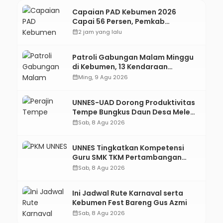
Capaian PAD Kebumen 2026
Capai 56 Persen, Pemkab
Optimalkan Pajak dan Transaksi
calendar_month
2 jam yang lalu
Non-Tunai KKPD
Patroli Gabungan Malam Minggu
di Kebumen, 13 Kendaraan
Terjaring Razia Knalpot Brong
calendar_month
Ming, 9 Agu 2026
UNNES-UAD Dorong Produktivitas
Tempe Bungkus Daun Desa Meles,
Bantu Mesin dan Pendampingan
calendar_month
Sab, 8 Agu 2026
Digital
UNNES Tingkatkan Kompetensi
Guru SMK TKM Pertambangan
Kebumen melalui Desain Green
calendar_month
Sab, 8 Agu 2026
Gamification Based M-Learning
Ini Jadwal Rute Karnaval serta
Kebumen Fest Bareng Gus Azmi
calendar_month
Sab, 8 Agu 2026