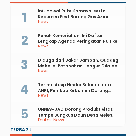
Ini Jadwal Rute Karnaval serta
Kebumen Fest Bareng Gus Azmi
News
Penuh Kemeriahan, Ini Daftar
Lengkap Agenda Peringatan HUT ke-
News
81 RI dan Hari Jadi ke-397 Kabupaten
Kebumen
Diduga dari Bakar Sampah, Gudang
Mebel di Petanahan Hangus Dilalap
News
Api
Terima Arsip Hindia Belanda dari
ANRI, Pemkab Kebumen Dorong
News
Integrasi Sejarah, Geopark, dan
Literasi Pertanian
UNNES-UAD Dorong Produktivitas
Tempe Bungkus Daun Desa Meles,
Edukasi
News
Bantu Mesin dan Pendampingan
Digital
TERBARU