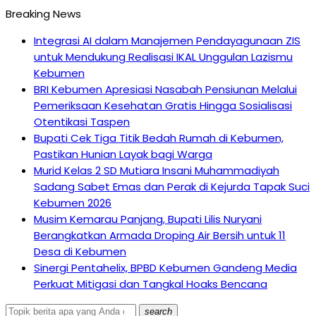
Breaking News
Integrasi AI dalam Manajemen Pendayagunaan ZIS
untuk Mendukung Realisasi IKAL Unggulan Lazismu
Kebumen
BRI Kebumen Apresiasi Nasabah Pensiunan Melalui
Pemeriksaan Kesehatan Gratis Hingga Sosialisasi
Otentikasi Taspen
Bupati Cek Tiga Titik Bedah Rumah di Kebumen,
Pastikan Hunian Layak bagi Warga
Murid Kelas 2 SD Mutiara Insani Muhammadiyah
Sadang Sabet Emas dan Perak di Kejurda Tapak Suci
Kebumen 2026
Musim Kemarau Panjang, Bupati Lilis Nuryani
Berangkatkan Armada Droping Air Bersih untuk 11
Desa di Kebumen
Sinergi Pentahelix, BPBD Kebumen Gandeng Media
Perkuat Mitigasi dan Tangkal Hoaks Bencana
search