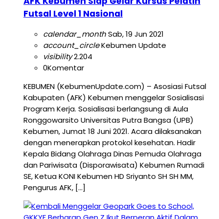
AFK Kebumen Siap Gelar Kursus Pelatih
Futsal Level 1 Nasional
calendar_month
Sab, 19 Jun 2021
account_circle
Kebumen Update
visibility
2.204
0
Komentar
KEBUMEN (KebumenUpdate.com) – Asosiasi Futsal
Kabupaten (AFK) Kebumen menggelar Sosialisasi
Program Kerja. Sosialisasi berlangsung di Aula
Ronggowarsito Universitas Putra Bangsa (UPB)
Kebumen, Jumat 18 Juni 2021. Acara dilaksanakan
dengan menerapkan protokol kesehatan. Hadir
Kepala Bidang Olahraga Dinas Pemuda Olahraga
dan Pariwisata (Disporawisata) Kebumen Rumadi
SE, Ketua KONI Kebumen HD Sriyanto SH SH MM,
Pengurus AFK, […]