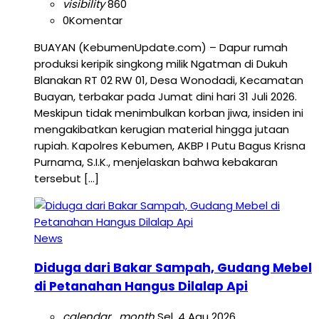
visibility
860
0
Komentar
BUAYAN (KebumenUpdate.com) – Dapur rumah
produksi keripik singkong milik Ngatman di Dukuh
Blanakan RT 02 RW 01, Desa Wonodadi, Kecamatan
Buayan, terbakar pada Jumat dini hari 31 Juli 2026.
Meskipun tidak menimbulkan korban jiwa, insiden ini
mengakibatkan kerugian material hingga jutaan
rupiah. Kapolres Kebumen, AKBP I Putu Bagus Krisna
Purnama, S.I.K., menjelaskan bahwa kebakaran
tersebut […]
News
Diduga dari Bakar Sampah, Gudang Mebel
di Petanahan Hangus Dilalap Api
calendar_month
Sel, 4 Agu 2026