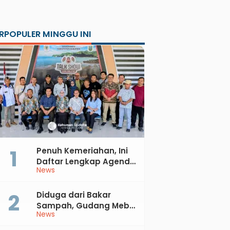
RPOPULER MINGGU INI
Penuh Kemeriahan, Ini
Daftar Lengkap Agenda
News
Peringatan HUT ke-81 RI
dan Hari Jadi ke-397
Kabupaten Kebumen
Diduga dari Bakar
Sampah, Gudang Mebel
News
di Petanahan Hangus
Dilalap Api