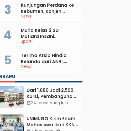
Kunjungan Perdana ke
Kebumen, Konjen
News
Australia Temui Bupati
Lilis, Ini yang Dibahas
Murid Kelas 2 SD
Mutiara Insani
Sport
Muhammadiyah
Sadang Sabet Emas
dan Perak di Kejurda
Terima Arsip Hindia
Tapak Suci Kebumen
Belanda dari ANRI,
News
2026
Pemkab Kebumen
Dorong Integrasi
ERBARU
Sejarah, Geopark, dan
Literasi Pertanian
Dari 1.080 Jadi 2.500
Kursi, Pembangunan
Sekolah Rakyat
24 menit yang lalu
calendar_month
Kebumen
Ditargetkan Mulai
UNIMUGO Kirim Enam
Oktober 2026
Mahasiswa Ikuti KKN
Internasional 2026 di