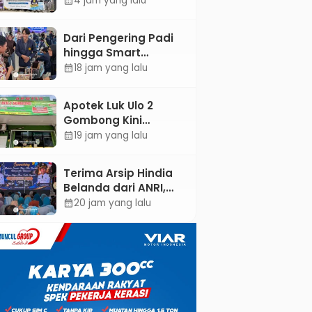
4 jam yang lalu
calendar_month
ASEAN dan Hong
Kong
Dari Pengering Padi
hingga Smart
Parking: Mahasiswa
18 jam yang lalu
calendar_month
UPB Unjuk Gigi Lewat
Pameran CODEX 2
Apotek Luk Ulo 2
Gombong Kini
Dilengkapi Layanan
19 jam yang lalu
calendar_month
Dokter Spesialis Anak
Terima Arsip Hindia
Belanda dari ANRI,
Pemkab Kebumen
20 jam yang lalu
calendar_month
Dorong Integrasi
Sejarah, Geopark,
dan Literasi
Pertanian