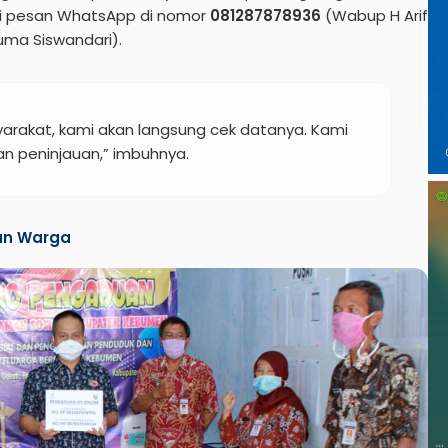
i pesan WhatsApp di nomor
081287878936
(Wabup H Arif
uma Siswandari).
arakat, kami akan langsung cek datanya. Kami
n peninjauan,” imbuhnya.
an Warga