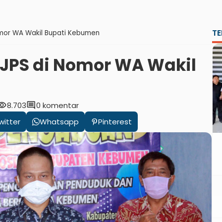
TE
mor WA Wakil Bupati Kebumen
JPS di Nomor WA Wakil
ibility
comment
8.703
0 komentar
witter
Whatsapp
Pinterest