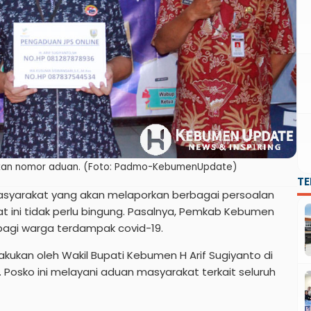
kkan nomor aduan. (Foto: Padmo-KebumenUpdate)
T
asyarakat yang akan melaporkan berbagai persoalan
at ini tidak perlu bingung. Pasalnya, Pemkab Kebumen
bagi warga terdampak covid-19.
akukan oleh Wakil Bupati Kebumen H Arif Sugiyanto di
0. Posko ini melayani aduan masyarakat terkait seluruh