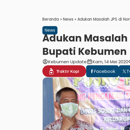
Beranda
»
News
»
Adukan Masalah JPS di No
News
Adukan Masalah 
Bupati Kebumen
account_circle
calendar_month
vis
Kebumen Update
Kam, 14 Mei 2020
Facebook
T
Traktir Kopi