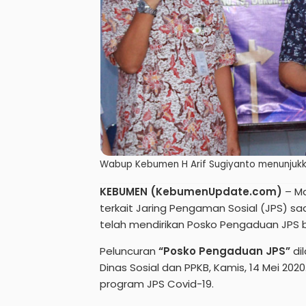
Wabup Kebumen H Arif Sugiyanto menunju
KEBUMEN (KebumenUpdate.com)
– M
terkait Jaring Pengaman Sosial (JPS) sa
telah mendirikan Posko Pengaduan JPS 
Peluncuran
“Posko Pengaduan JPS”
dil
Dinas Sosial dan PPKB, Kamis, 14 Mei 202
program JPS Covid-19.