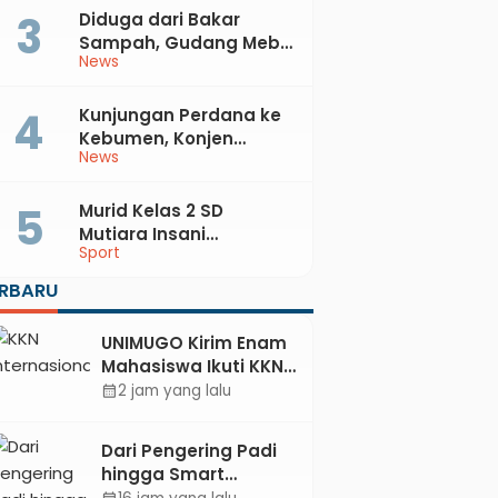
Diduga dari Bakar
Sampah, Gudang Mebel
News
di Petanahan Hangus
Dilalap Api
Kunjungan Perdana ke
Kebumen, Konjen
News
Australia Temui Bupati
Lilis, Ini yang Dibahas
Murid Kelas 2 SD
Mutiara Insani
Sport
Muhammadiyah
Sadang Sabet Emas
ERBARU
dan Perak di Kejurda
Tapak Suci Kebumen
UNIMUGO Kirim Enam
2026
Mahasiswa Ikuti KKN
Internasional 2026 di
2 jam yang lalu
calendar_month
ASEAN dan Hong
Kong
Dari Pengering Padi
hingga Smart
Parking: Mahasiswa