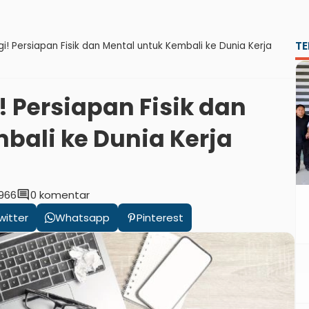
TE
i! Persiapan Fisik dan Mental untuk Kembali ke Dunia Kerja
! Persiapan Fisik dan
bali ke Dunia Kerja
comment
966
0 komentar
witter
Whatsapp
Pinterest