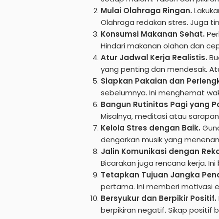
Mulai Olahraga Ringan.
Lakukan
Olahraga redakan stres. Juga ti
Konsumsi Makanan Sehat.
Per
Hindari makanan olahan dan cepa
Atur Jadwal Kerja Realistis.
Bua
yang penting dan mendesak. Atur
Siapkan Pakaian dan Perleng
sebelumnya. Ini menghemat waktu
Bangun Rutinitas Pagi yang Pos
Misalnya, meditasi atau sarapan
Kelola Stres dengan Baik.
Guna
dengarkan musik yang menenangk
Jalin Komunikasi dengan Reka
Bicarakan juga rencana kerja. 
Tetapkan Tujuan Jangka Pen
pertama. Ini memberi motivasi e
Bersyukur dan Berpikir Positif.
berpikiran negatif. Sikap positi