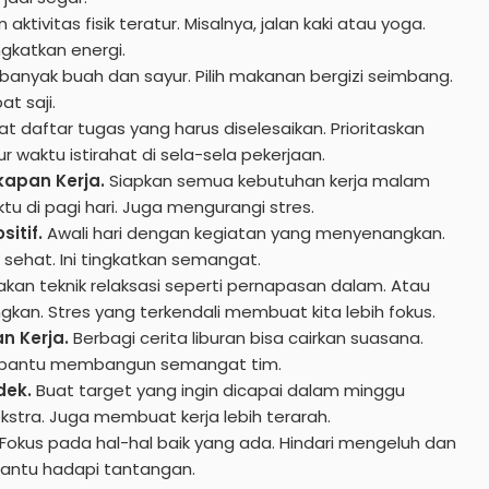
 aktivitas fisik teratur. Misalnya, jalan kaki atau yoga.
ngkatkan energi.
banyak buah dan sayur. Pilih makanan bergizi seimbang.
t saji.
t daftar tugas yang harus diselesaikan. Prioritaskan
 waktu istirahat di sela-sela pekerjaan.
kapan Kerja.
Siapkan semua kebutuhan kerja malam
 di pagi hari. Juga mengurangi stres.
itif.
Awali hari dengan kegiatan yang menyenangkan.
 sehat. Ini tingkatkan semangat.
kan teknik relaksasi seperti pernapasan dalam. Atau
an. Stres yang terkendali membuat kita lebih fokus.
n Kerja.
Berbagi cerita liburan bisa cairkan suasana.
Ini bantu membangun semangat tim.
dek.
Buat target yang ingin dicapai dalam minggu
kstra. Juga membuat kerja lebih terarah.
Fokus pada hal-hal baik yang ada. Hindari mengeluh dan
f bantu hadapi tantangan.