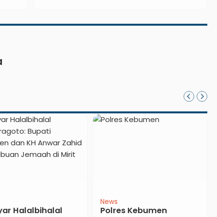
an
Intermediate Bisa Ikut
a
si
News
News
ng Smart Village di
33 Personel Polres