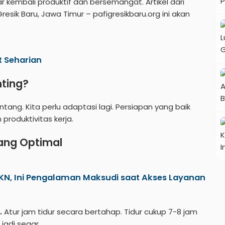
r kembali produktif dan bersemangat. Artikel dari
Gresik Baru, Jawa Timur –
pafigresikbaru.org
ini akan
t Seharian
nting?
nantang. Kita perlu adaptasi lagi. Persiapan yang baik
roduktivitas kerja.
yang Optimal
KN, Ini Pengalaman Maksudi saat Akses Layanan
.
Atur jam tidur secara bertahap. Tidur cukup 7-8 jam
jadi segar.