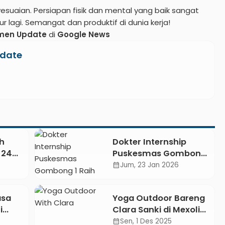
yesuaian. Persiapan fisik dan mental yang baik sangat
ur lagi. Semangat dan produktif di dunia kerja!
men Update
di
Google News
date
h
Dokter Internship
 24
Puskesmas Gombong
ek
1 Raih Sepeda dari
Jum, 23 Jan 2026
calendar_month
 dan
Bupati Lilis Usai Tebak
Singkatan Kebumen
asa
Yoga Outdoor Bareng
Berdaya
i
Clara Sanki di Mexolie,
i
Pemula Hingga
Sen, 1 Des 2025
calendar_month