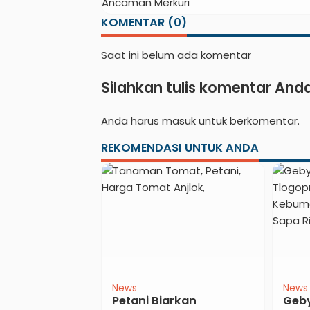
dan Pesona Bah
KOMENTAR (0)
Organik
Saat ini belum ada komentar
Silahkan tulis komentar And
Anda harus
masuk
untuk berkomentar.
REKOMENDASI UNTUK ANDA
News
Politik
Eduka
ebumen
Setahun Menuju Hari
Duku