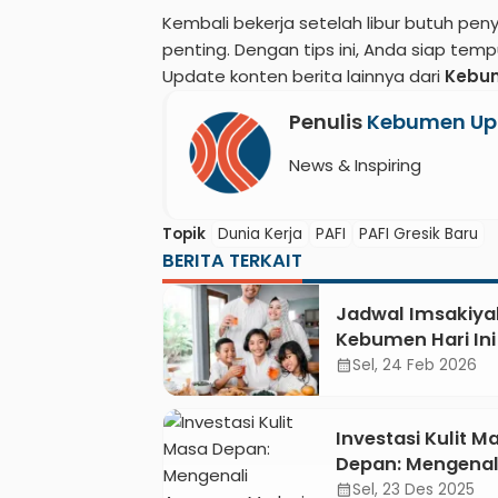
Kembali bekerja setelah libur butuh pen
penting. Dengan tips ini, Anda siap temp
Update konten berita lainnya dari
Kebu
Penulis
Kebumen Up
News & Inspiring
Topik
Dunia Kerja
PAFI
PAFI Gresik Baru
BERITA TERKAIT
Jadwal Imsakiya
Kebumen Hari Ini
Februari 2026, C
Sel, 24 Feb 2026
calendar_month
Jam Buka Puasa
Tips Sahur Sehat
Investasi Kulit M
Depan: Mengenal
Ancaman Merkur
Sel, 23 Des 2025
calendar_month