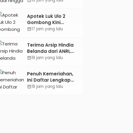
16 jam yang lalu
calendar_month
UPB Unjuk Gigi Lewat
Pameran CODEX 2
Apotek Luk Ulo 2
Gombong Kini
Dilengkapi Layanan
17 jam yang lalu
calendar_month
Dokter Spesialis Anak
Terima Arsip Hindia
Belanda dari ANRI,
Pemkab Kebumen
19 jam yang lalu
calendar_month
Dorong Integrasi
Sejarah, Geopark,
Penuh Kemeriahan,
dan Literasi
Ini Daftar Lengkap
Pertanian
Agenda Peringatan
19 jam yang lalu
calendar_month
HUT ke-81 RI dan Hari
Jadi ke-397
Kabupaten Kebumen