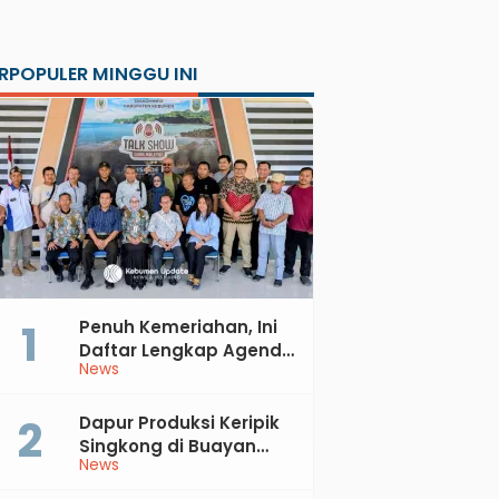
RPOPULER MINGGU INI
Penuh Kemeriahan, Ini
Daftar Lengkap Agenda
News
Peringatan HUT ke-81 RI
dan Hari Jadi ke-397
Kabupaten Kebumen
Dapur Produksi Keripik
Singkong di Buayan
News
Terbakar, Kerugian
Jutaan Rupiah