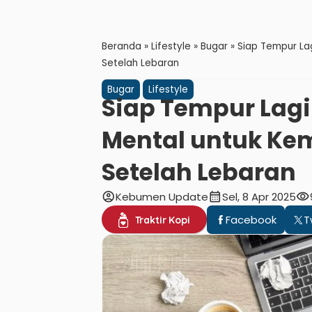
Beranda
»
Lifestyle
»
Bugar
»
Siap Tempur Lag
Setelah Lebaran
Bugar
Lifestyle
Siap Tempur Lagi
Mental untuk Kem
Setelah Lebaran
account_circle
calendar_month
visibility
Kebumen Update
Sel, 8 Apr 2025
Facebook
T
Traktir Kopi