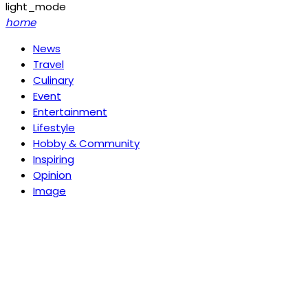
light_mode
home
News
Travel
Culinary
Event
Entertainment
Lifestyle
Hobby & Community
Inspiring
Opinion
Image