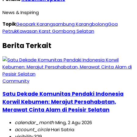
News & Inspiring
Topik
Geopark Karangsambung Karangbolong
Goa
Petruk
Kawasan Karst Gombong Selatan
Berita Terkait
Community
Satu Dekade Komunitas Pendaki Indonesia
Korwil Kebumen: Merajut Persahabatan,
Merawat Cinta Alam di Pesisir Selatan
calendar_month
Ming, 2 Agu 2026
account_circle
Hari Satria
visibility
329