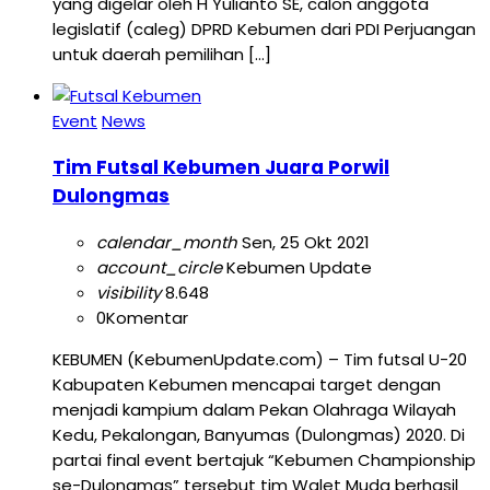
yang digelar oleh H Yulianto SE, calon anggota
legislatif (caleg) DPRD Kebumen dari PDI Perjuangan
untuk daerah pemilihan […]
Event
News
Tim Futsal Kebumen Juara Porwil
Dulongmas
calendar_month
Sen, 25 Okt 2021
account_circle
Kebumen Update
visibility
8.648
0
Komentar
KEBUMEN (KebumenUpdate.com) – Tim futsal U-20
Kabupaten Kebumen mencapai target dengan
menjadi kampium dalam Pekan Olahraga Wilayah
Kedu, Pekalongan, Banyumas (Dulongmas) 2020. Di
partai final event bertajuk “Kebumen Championship
se-Dulongmas” tersebut tim Walet Muda berhasil