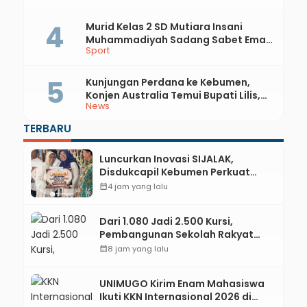
Literasi Pertanian
Murid Kelas 2 SD Mutiara Insani
Muhammadiyah Sadang Sabet Emas
Sport
dan Perak di Kejurda Tapak Suci
Kebumen 2026
Kunjungan Perdana ke Kebumen,
Konjen Australia Temui Bupati Lilis,
News
Ini yang Dibahas
TERBARU
Luncurkan Inovasi SIJALAK,
Disdukcapil Kebumen Perkuat
Jejaring Literasi Adminduk hingga
calendar_month
4 jam yang lalu
Tingkat Desa
Dari 1.080 Jadi 2.500 Kursi,
Pembangunan Sekolah Rakyat
Kebumen Ditargetkan Mulai
calendar_month
8 jam yang lalu
Oktober 2026
UNIMUGO Kirim Enam Mahasiswa
Ikuti KKN Internasional 2026 di