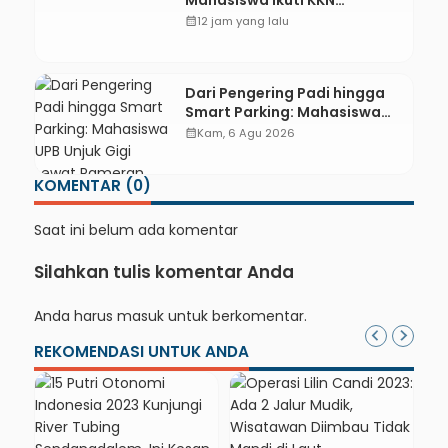
Internasional 2026 di ASEAN
calendar_month
12 jam yang lalu
dan Hong Kong
Dari Pengering Padi hingga
Smart Parking: Mahasiswa
UPB Unjuk Gigi Lewat
calendar_month
Kam, 6 Agu 2026
Pameran CODEX 2
KOMENTAR (0)
Saat ini belum ada komentar
Silahkan tulis komentar Anda
Anda harus
masuk
untuk berkomentar.
REKOMENDASI UNTUK ANDA