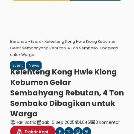
Beranda
»
Event
»
Kelenteng Kong Hwie Kiong Kebumen
Gelar Sembahyang Rebutan, 4 Ton Sembako Dibagikan
untuk Warga
Event
News
Kelenteng Kong Hwie Kiong
Kebumen Gelar
Sembahyang Rebutan, 4 Ton
Sembako Dibagikan untuk
Warga
account_circle
calendar_month
visibility
comment
Hari Satria
Sab, 6 Sep 2025
1.045
0 komentar
Traktir Kopi