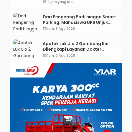
ASEAN dan Hong Kong
calendar_month
12 jam yang lalu
Dari Pengering Padi hingga Smart
Parking: Mahasiswa UPB Unjuk
Gigi Lewat Pameran CODEX 2
calendar_month
Kam, 6 Agu 2026
Apotek Luk Ulo 2 Gombong Kini
Dilengkapi Layanan Dokter
Spesialis Anak
calendar_month
Kam, 6 Agu 2026