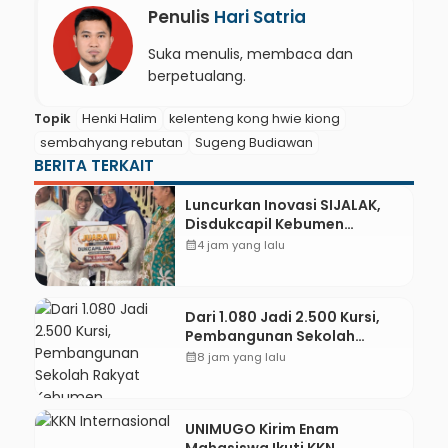
Penulis
Hari Satria
Suka menulis, membaca dan
berpetualang.
Topik
Henki Halim
kelenteng kong hwie kiong
sembahyang rebutan
Sugeng Budiawan
BERITA TERKAIT
Luncurkan Inovasi SIJALAK,
Disdukcapil Kebumen
Perkuat Jejaring Literasi
calendar_month
4 jam yang lalu
Adminduk hingga Tingkat
Desa
Dari 1.080 Jadi 2.500 Kursi,
Pembangunan Sekolah
Rakyat Kebumen Ditargetkan
calendar_month
8 jam yang lalu
Mulai Oktober 2026
UNIMUGO Kirim Enam
Mahasiswa Ikuti KKN