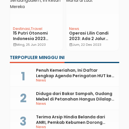
Destinasi
Travel
News
H
N
15 Putri Otonomi
Operasi Lilin Candi
R
n
Indonesia 2023
2023: Ada 2 Jalur
S
ng
Kunjungi River Tubing
Mudik, Wisatawan
calendar_month
Ming, 25 Jun 2023
calendar_month
Jum, 22 Des 2023
D
calendar_month
Sendangdalem, Ini
Diimbau Tidak Mandi
P
Kesan Mereka
di Laut
TERPOPULER MINGGU INI
S
Penuh Kemeriahan, Ini Daftar
Lengkap Agenda Peringatan HUT ke-
News
81 RI dan Hari Jadi ke-397 Kabupaten
Kebumen
Diduga dari Bakar Sampah, Gudang
Mebel di Petanahan Hangus Dilalap
News
Api
Terima Arsip Hindia Belanda dari
ANRI, Pemkab Kebumen Dorong
News
Integrasi Sejarah, Geopark, dan