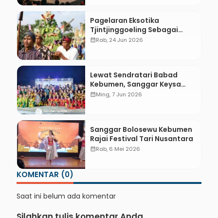
Pagelaran Eksotika
Tjintjinggoeling Sebagai
Perayaan dan Refleksi
calendar_month
Rab, 24 Jun 2026
Kultural
Lewat Sendratari Babad
Kebumen, Sanggar Keysa
Hidupkan Sejarah Daerah
calendar_month
Ming, 7 Jun 2026
Sanggar Bolosewu Kebumen
Rajai Festival Tari Nusantara
calendar_month
Rab, 6 Mei 2026
KOMENTAR (0)
Saat ini belum ada komentar
Silahkan tulis komentar Anda