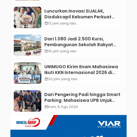
Luncurkan Inovasi SIJALAK,
Disdukcapil Kebumen Perkuat
Jejaring Literasi Adminduk hingga
calendar_month
12 jam yang lalu
Tingkat Desa
Dari 1.080 Jadi 2.500 Kursi,
Pembangunan Sekolah Rakyat
Kebumen Ditargetkan Mulai
calendar_month
16 jam yang lalu
Oktober 2026
UNIMUGO Kirim Enam Mahasiswa
Ikuti KKN Internasional 2026 di
ASEAN dan Hong Kong
calendar_month
20 jam yang lalu
Dari Pengering Padi hingga Smart
Parking: Mahasiswa UPB Unjuk
Gigi Lewat Pameran CODEX 2
calendar_month
Kam, 6 Agu 2026