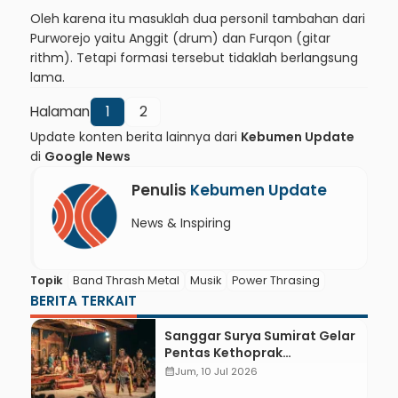
Oleh karena itu masuklah dua personil tambahan dari
Purworejo yaitu Anggit (drum) dan Furqon (gitar
rithm). Tetapi formasi tersebut tidaklah berlangsung
lama.
Halaman
1
2
Update konten berita lainnya dari
Kebumen Update
di
Google News
Penulis
Kebumen Update
News & Inspiring
Topik
Band Thrash Metal
Musik
Power Thrasing
BERITA TERKAIT
Sanggar Surya Sumirat Gelar
Pentas Kethoprak
Spektakuler Sri Tanjung di
calendar_month
Jum, 10 Jul 2026
Alun-alun Prembun