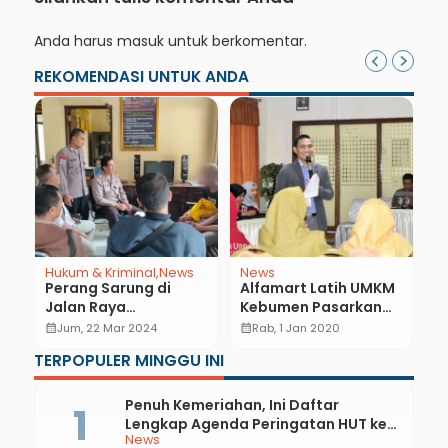
Anda harus
masuk
untuk berkomentar.
REKOMENDASI UNTUK ANDA
Hukum & Kriminal
News
News
N
Perang Sarung di
Alfamart Latih UMKM
K
Jalan Raya
Kebumen Pasarkan
M
Kutowinangun–
Produk ke Pasar
G
calendar_month
Jum, 22 Mar 2024
calendar_month
Rab, 1 Jan 2020
calendar_month
Kutoarjo, 7 Pelajar
Retail
B
TERPOPULER MINGGU INI
Diamankan
Penuh Kemeriahan, Ini Daftar
Lengkap Agenda Peringatan HUT ke-
News
81 RI dan Hari Jadi ke-397 Kabupaten