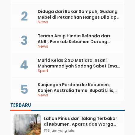
Kebumen
Diduga dari Bakar Sampah, Gudang
Mebel di Petanahan Hangus Dilalap
News
Api
Terima Arsip Hindia Belanda dari
ANRI, Pemkab Kebumen Dorong
News
Integrasi Sejarah, Geopark, dan
Literasi Pertanian
Murid Kelas 2 SD Mutiara Insani
Muhammadiyah Sadang Sabet Emas
Sport
dan Perak di Kejurda Tapak Suci
Kebumen 2026
Kunjungan Perdana ke Kebumen,
Konjen Australia Temui Bupati Lilis,
News
Ini yang Dibahas
TERBARU
Lahan Pinus dan Ilalang Terbakar
di Kebumen, Aparat dan Warga
Padamkan Api Secara Manual
calendar_month
8 jam yang lalu