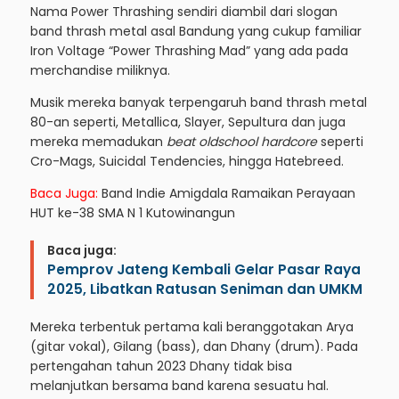
Nama Power Thrashing sendiri diambil dari slogan
band thrash metal asal Bandung yang cukup familiar
Iron Voltage “Power Thrashing Mad” yang ada pada
merchandise miliknya.
Musik mereka banyak terpengaruh band thrash metal
80-an seperti, Metallica, Slayer, Sepultura dan juga
mereka memadukan
beat oldschool hardcore
seperti
Cro-Mags, Suicidal Tendencies, hingga Hatebreed.
Baca Juga:
Band Indie Amigdala Ramaikan Perayaan
HUT ke-38 SMA N 1 Kutowinangun
Baca juga:
Pemprov Jateng Kembali Gelar Pasar Raya
2025, Libatkan Ratusan Seniman dan UMKM
Mereka terbentuk pertama kali beranggotakan Arya
(gitar vokal), Gilang (bass), dan Dhany (drum). Pada
pertengahan tahun 2023 Dhany tidak bisa
melanjutkan bersama band karena sesuatu hal.