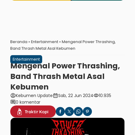
Beranda
»
Entertainment
»
Mengenal Power Thrashing,
Band Thrash Metal Asal Kebumen
Entertainment
Mengenal Power Thrashing,
Band Thrash Metal Asal
Kebumen
account_circle
calendar_month
visibility
Kebumen Update
Sab, 22 Jun 2024
10.935
comment
0 komentar
Traktir Kopi