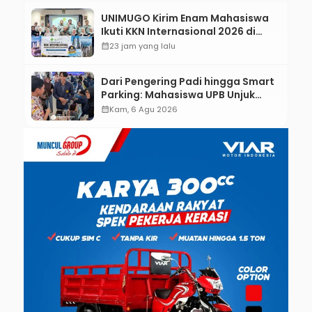
UNIMUGO Kirim Enam Mahasiswa
Ikuti KKN Internasional 2026 di
ASEAN dan Hong Kong
calendar_month
23 jam yang lalu
Dari Pengering Padi hingga Smart
Parking: Mahasiswa UPB Unjuk
Gigi Lewat Pameran CODEX 2
calendar_month
Kam, 6 Agu 2026