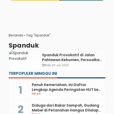
Beranda
»
Tag "Spanduk"
Spanduk
Spanduk Provokatif di Jalan
Pahlawan Kebumen, Persoalkan
HGB
calendar_month
Rab, 23 Jun 2021
TERPOPULER MINGGU INI
Penuh Kemeriahan, Ini Daftar
Lengkap Agenda Peringatan HUT ke-
News
81 RI dan Hari Jadi ke-397 Kabupaten
Kebumen
Diduga dari Bakar Sampah, Gudang
Mebel di Petanahan Hangus Dilalap