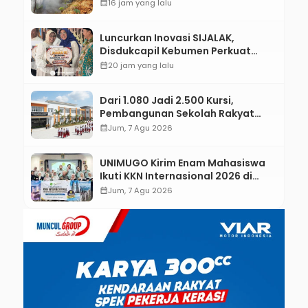
Padamkan Api Secara Manual
calendar_month
16 jam yang lalu
Luncurkan Inovasi SIJALAK,
Disdukcapil Kebumen Perkuat
Jejaring Literasi Adminduk hingga
calendar_month
20 jam yang lalu
Tingkat Desa
Dari 1.080 Jadi 2.500 Kursi,
Pembangunan Sekolah Rakyat
Kebumen Ditargetkan Mulai
calendar_month
Jum, 7 Agu 2026
Oktober 2026
UNIMUGO Kirim Enam Mahasiswa
Ikuti KKN Internasional 2026 di
ASEAN dan Hong Kong
calendar_month
Jum, 7 Agu 2026