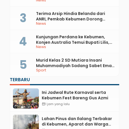
News
Api
Terima Arsip Hindia Belanda dari
ANRI, Pemkab Kebumen Dorong
News
Integrasi Sejarah, Geopark, dan
Literasi Pertanian
Kunjungan Perdana ke Kebumen,
Konjen Australia Temui Bupati Lilis,
News
Ini yang Dibahas
Murid Kelas 2 SD Mutiara Insani
Muhammadiyah Sadang Sabet Emas
Sport
dan Perak di Kejurda Tapak Suci
Kebumen 2026
TERBARU
Ini Jadwal Rute Karnaval serta
Kebumen Fest Bareng Gus Azmi
calendar_month
1 jam yang lalu
Lahan Pinus dan Ilalang Terbakar
di Kebumen, Aparat dan Warga