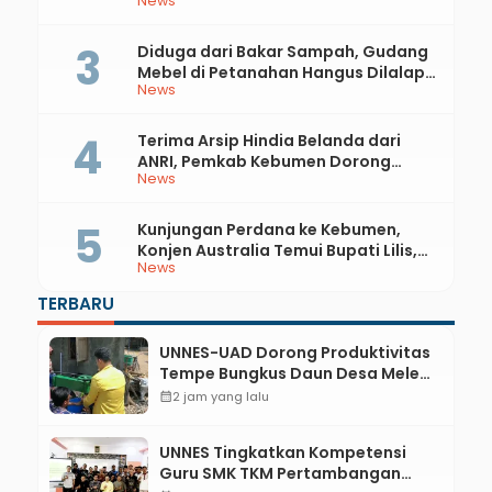
News
Diduga dari Bakar Sampah, Gudang
Mebel di Petanahan Hangus Dilalap
News
Api
Terima Arsip Hindia Belanda dari
ANRI, Pemkab Kebumen Dorong
News
Integrasi Sejarah, Geopark, dan
Literasi Pertanian
Kunjungan Perdana ke Kebumen,
Konjen Australia Temui Bupati Lilis,
News
Ini yang Dibahas
TERBARU
UNNES-UAD Dorong Produktivitas
Tempe Bungkus Daun Desa Meles,
Bantu Mesin dan Pendampingan
calendar_month
2 jam yang lalu
Digital
UNNES Tingkatkan Kompetensi
Guru SMK TKM Pertambangan