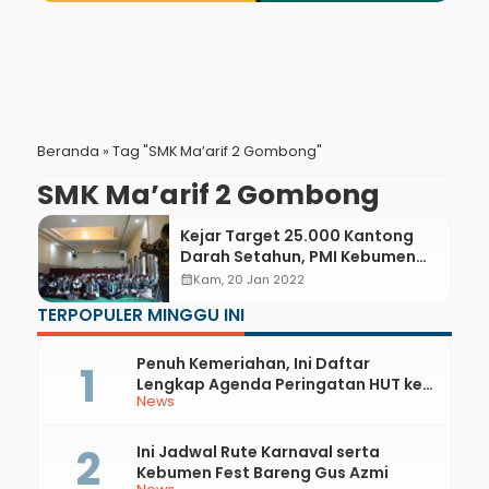
Beranda
»
Tag "SMK Ma’arif 2 Gombong"
SMK Ma’arif 2 Gombong
Kejar Target 25.000 Kantong
Darah Setahun, PMI Kebumen
Sosialisasi Donor Darah di SMK
calendar_month
Kam, 20 Jan 2022
Ma’arif 2 Gombong
TERPOPULER MINGGU INI
Penuh Kemeriahan, Ini Daftar
Lengkap Agenda Peringatan HUT ke-
News
81 RI dan Hari Jadi ke-397 Kabupaten
Kebumen
Ini Jadwal Rute Karnaval serta
Kebumen Fest Bareng Gus Azmi