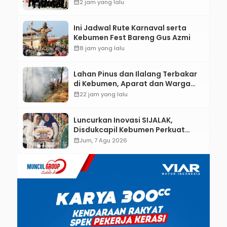
Kebumen melalui Desain Green
calendar_month
2 jam yang lalu
Gamification Based M-Learning
Ini Jadwal Rute Karnaval serta
Kebumen Fest Bareng Gus Azmi
calendar_month
8 jam yang lalu
Lahan Pinus dan Ilalang Terbakar
di Kebumen, Aparat dan Warga
Padamkan Api Secara Manual
calendar_month
22 jam yang lalu
Luncurkan Inovasi SIJALAK,
Disdukcapil Kebumen Perkuat
Jejaring Literasi Adminduk hingga
calendar_month
Jum, 7 Agu 2026
Tingkat Desa