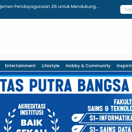
Nasabah Pensiunan Melalui Pemeriksaan Kesehatan
Bupati Cek
i Otentikasi Taspen
Warga
Entertainment
Lifestyle
Hobby & Community
Inspiri