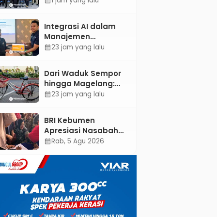
1 jam yang lalu
calendar_month
HUT ke-81 RI dan Hari
Jadi ke-397
Integrasi AI dalam
Kabupaten Kebumen
Manajemen
Pendayagunaan ZIS
23 jam yang lalu
calendar_month
untuk Mendukung
Realisasi IKAL
Dari Waduk Sempor
Unggulan Lazismu
hingga Magelang:
Kebumen
Mengayuh Kembali
23 jam yang lalu
calendar_month
Sisa-Sisa Racun
Masa Remaja
BRI Kebumen
Apresiasi Nasabah
Pensiunan Melalui
Rab, 5 Agu 2026
calendar_month
Pemeriksaan
Kesehatan Gratis
Hingga Sosialisasi
Otentikasi Taspen