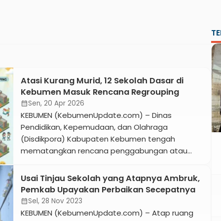
TE
Atasi Kurang Murid, 12 Sekolah Dasar di
Kebumen Masuk Rencana Regrouping
Sen, 20 Apr 2026
calendar_month
KEBUMEN (KebumenUpdate.com) – Dinas
Pendidikan, Kepemudaan, dan Olahraga
(Disdikpora) Kabupaten Kebumen tengah
mematangkan rencana penggabungan atau
regrouping terhadap 12 Sekolah Dasar (SD)
menjadi 6 sekolah pada tahun ajaran 2026/2027.
Usai Tinjau Sekolah yang Atapnya Ambruk,
Langkah strategis ini diambil guna meningkatkan
Pemkab Upayakan Perbaikan Secepatnya
efisiensi proses belajar mengajar serta
Sel, 28 Nov 2023
calendar_month
merespons fenomena penurunan jumlah siswa di
KEBUMEN (KebumenUpdate.com) – Atap ruang