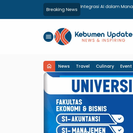
yagunaan ZIS untuk Mendukung
BRI Kebumen Apresiasi 
Breaking News
umen
Gratis Hingga Sosialisas
menu
home
News
Travel
Culinary
Event