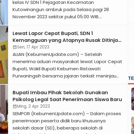
sejumlah wilayah. Kabid Pendidikan Sekolah Dasar
kelas IV SDN 1 Pejagatan Kecamatan
Disdikpora Kebumen, Budi […]
Kutowinangun ambruk pada Selasa pagi 28
November 2023 sekitar pukul 05.00 WIB.
Penyebabnya karena atap ruang kelas tersebut
sudah rapuh dan belum sempat diperbaiki.
Lewat Lapor Cepat Bupati, SDN 1
Ditambah lagi dengan hujan yang turun
Kemangguan yang Atapnya Rusak Ditinjau
beberapa hari terakhir. Sekda Kabupaten
Wabup Ristawati
Sen, 17 Apr 2023
calendar_month
Kebumen Edi Rianto saat meninjau lokasi
ALIAN (KebumenUpdate.com) – Setelah
menyatakan keprihatinan atas […]
menerima aduan masyarakat lewat Lapor Cepat
Bupati, Wakil Bupati Kebumen Ristawati
Purwaningsih bersama jajaran terkait meninjau
T
sekolah SDN 1 Kemangguan Kecamatan Alian
yang bangunannya mengalami kerusakan.
Bupati Imbau Pihak Sekolah Gunakan
Kerusakan yang dialami yakni atap gedung
Psikolog Legal Saat Penerimaan Siswa Baru
sekolah khususnya ruang kelas V hampir roboh
Ming, 2 Apr 2023
calendar_month
sehingga harus ditopang menggunakan kayu.
SEMPOR (KebumenUpdate.com) – Dalam proses
Kerusakan ini menyebabkan ruangan tidak dapat
penerimaan peserta didik baru khususnya
digunakan […]
sekolah dasar (SD), beberapa sekolah di