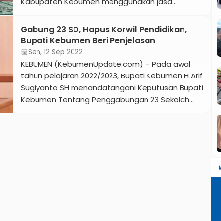
Kabupaten Kebumen menggunakan jasa
psikolog untuk melakukan penilaian mental atau
karakter. Hal tersebut disalahgunakan oleh
Gabung 23 SD, Hapus Korwil Pendidikan,
oknum yang mengaku sebagai psikolog dan
Bupati Kebumen Beri Penjelasan
menawarkan jasa psikotes untuk penerimaan
Sen, 12 Sep 2022
calendar_month
peserta didik sekolah dasar (SD) di wilayah
KEBUMEN (KebumenUpdate.com) – Pada awal
Kecamatan Karangsambung. Baca juga: Ini
tahun pelajaran 2022/2023, Bupati Kebumen H Arif
Penggalangan Dana yang […]
Sugiyanto SH menandatangani Keputusan Bupati
Kebumen Tentang Penggabungan 23 Sekolah
Dasar (SD) yang tersebar di 11 kecamatan. SD
yang berdekatan dan memiliki siswa sedikit
tersebut digabung menjadi 11 SD. Penggabungan
SD itu rangka mewujudkan efisiensi di bidang
pendidikan SD. Selain itu guna meminimalisir […]