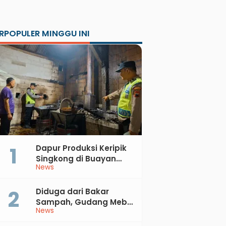
RPOPULER MINGGU INI
Dapur Produksi Keripik
Singkong di Buayan
News
Terbakar, Kerugian
Jutaan Rupiah
Diduga dari Bakar
Sampah, Gudang Mebel
News
di Petanahan Hangus
Dilalap Api