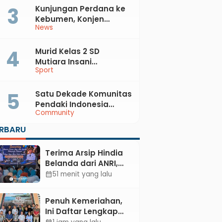
Kunjungan Perdana ke
Kebumen, Konjen
News
Australia Temui Bupati
Lilis, Ini yang Dibahas
Murid Kelas 2 SD
Mutiara Insani
Sport
Muhammadiyah
Sadang Sabet Emas
dan Perak di Kejurda
Satu Dekade Komunitas
Tapak Suci Kebumen
Pendaki Indonesia
Community
2026
Korwil Kebumen:
Merajut Persahabatan,
ERBARU
Merawat Cinta Alam di
Pesisir Selatan
Terima Arsip Hindia
Belanda dari ANRI,
Pemkab Kebumen
51 menit yang lalu
calendar_month
Dorong Integrasi
Sejarah, Geopark,
Penuh Kemeriahan,
dan Literasi
Ini Daftar Lengkap
Pertanian
Agenda Peringatan