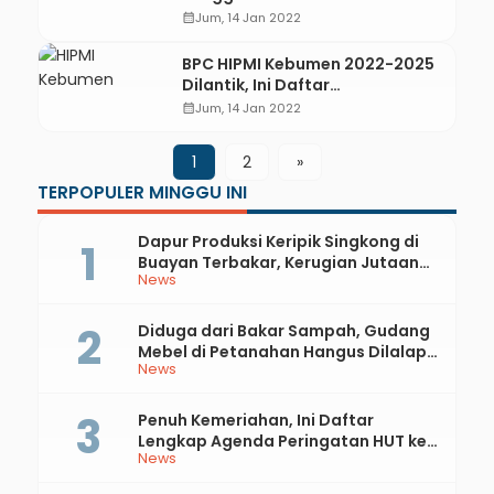
Pasca Pandemi
calendar_month
Jum, 14 Jan 2022
BPC HIPMI Kebumen 2022-2025
Dilantik, Ini Daftar
Kepengurusannya
calendar_month
Jum, 14 Jan 2022
1
2
»
TERPOPULER MINGGU INI
Dapur Produksi Keripik Singkong di
Buayan Terbakar, Kerugian Jutaan
News
Rupiah
Diduga dari Bakar Sampah, Gudang
Mebel di Petanahan Hangus Dilalap
News
Api
Penuh Kemeriahan, Ini Daftar
Lengkap Agenda Peringatan HUT ke-
News
81 RI dan Hari Jadi ke-397 Kabupaten
Kebumen