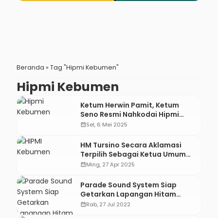
Beranda
»
Tag "Hipmi Kebumen"
Hipmi Kebumen
Ketum Herwin Pamit, Ketum
Seno Resmi Nahkodai Hipmi
Kebumen 2025-2028
calendar_month
Sel, 6 Mei 2025
HM Tursino Secara Aklamasi
Terpilih Sebagai Ketua Umum
BPC HIPMI Kebumen 2025–2028
calendar_month
Ming, 27 Apr 2025
Parade Sound System Siap
Getarkan Lapangan Hitam
Sempor
calendar_month
Rab, 27 Jul 2022