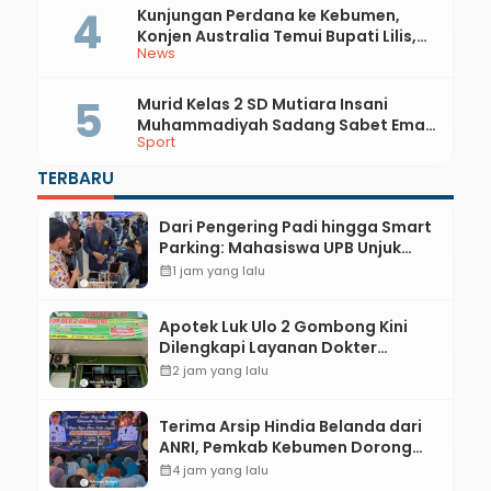
Kunjungan Perdana ke Kebumen,
Konjen Australia Temui Bupati Lilis,
News
Ini yang Dibahas
Murid Kelas 2 SD Mutiara Insani
Muhammadiyah Sadang Sabet Emas
Sport
dan Perak di Kejurda Tapak Suci
Kebumen 2026
TERBARU
Dari Pengering Padi hingga Smart
Parking: Mahasiswa UPB Unjuk
Gigi Lewat Pameran CODEX 2
calendar_month
1 jam yang lalu
Apotek Luk Ulo 2 Gombong Kini
Dilengkapi Layanan Dokter
Spesialis Anak
calendar_month
2 jam yang lalu
Terima Arsip Hindia Belanda dari
ANRI, Pemkab Kebumen Dorong
Integrasi Sejarah, Geopark, dan
calendar_month
4 jam yang lalu
Literasi Pertanian