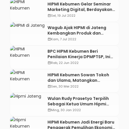
HIPMI Kebumen Gelar Seminar
Marketing Digital, Berdayakan
UMKM Pascapandemi
calendar_month
Sel, 19 Jul 2022
Wagub Ajak HIPMI di Jateng
Kembangkan Produk dan
Wisata Halal
calendar_month
Kam, 7 Jul 2022
BPC HIPMI Kebumen Beri
Penilaian Kinerja DPMPTSP, Ini
Hasilnya
calendar_month
Rab, 22 Jun 2022
HIPMI Kebumen Sowan Tokoh
dan Ulama, Matangkan
Program Pesantrenpreneur
calendar_month
Sen, 30 Mei 2022
Wulan Rudy Prasetyo Terpilih
Sebagai Ketua Umum Hipmi
Jateng
calendar_month
Ming, 30 Jan 2022
HIPMI Kebumen Jadi Energi Baru
Penggerak Pemulihan Ekonomi