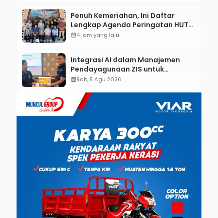
Penuh Kemeriahan, Ini Daftar
Lengkap Agenda Peringatan HUT
ke-81 RI dan Hari Jadi ke-397
calendar_month
4 jam yang lalu
Kabupaten Kebumen
Integrasi AI dalam Manajemen
Pendayagunaan ZIS untuk
Mendukung Realisasi IKAL
calendar_month
Rab, 5 Agu 2026
Unggulan Lazismu Kebumen