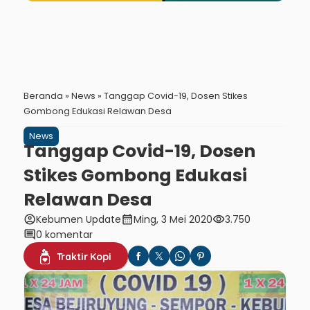
Beranda
»
News
»
Tanggap Covid-19, Dosen Stikes
Gombong Edukasi Relawan Desa
News
Tanggap Covid-19, Dosen
Stikes Gombong Edukasi
Relawan Desa
account_circle
calendar_month
visibility
Kebumen Update
Ming, 3 Mei 2020
3.750
comment
0 komentar
Traktir Kopi