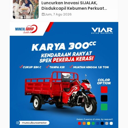
Luncurkan Inovasi SIJALAK,
Disdukcapil Kebumen Perkuat
Jejaring Literasi Adminduk hingga
calendar_month
Jum, 7 Agu 2026
Tingkat Desa