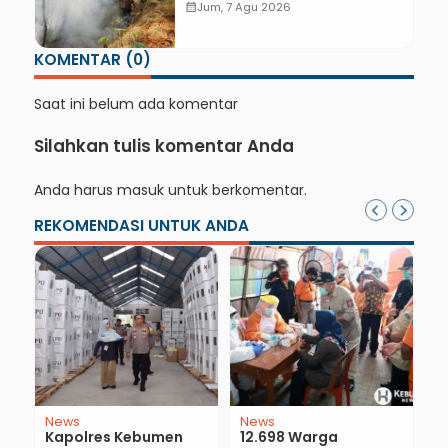
dan Warga Padamkan Api
calendar_month
Jum, 7 Agu 2026
Secara Manual
KOMENTAR (0)
Saat ini belum ada komentar
Silahkan tulis komentar Anda
Anda harus
masuk
untuk berkomentar.
REKOMENDASI UNTUK ANDA
News
News
D
e
Kapolres Kebumen
12.698 Warga
C