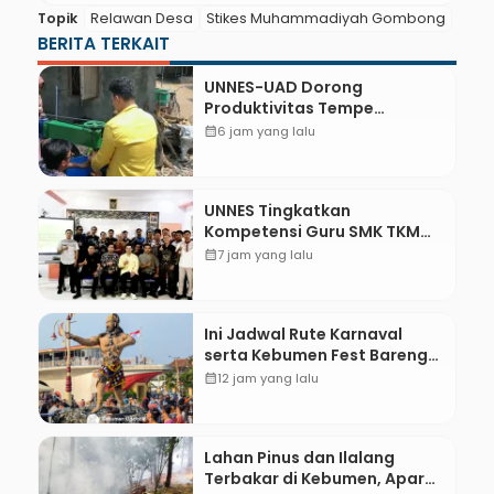
Topik
Relawan Desa
Stikes Muhammadiyah Gombong
BERITA TERKAIT
UNNES-UAD Dorong
Produktivitas Tempe
Bungkus Daun Desa Meles,
calendar_month
6 jam yang lalu
Bantu Mesin dan
Pendampingan Digital
UNNES Tingkatkan
Kompetensi Guru SMK TKM
Pertambangan Kebumen
calendar_month
7 jam yang lalu
melalui Desain Green
Gamification Based M-
Learning
Ini Jadwal Rute Karnaval
serta Kebumen Fest Bareng
Gus Azmi
calendar_month
12 jam yang lalu
Lahan Pinus dan Ilalang
Terbakar di Kebumen, Aparat