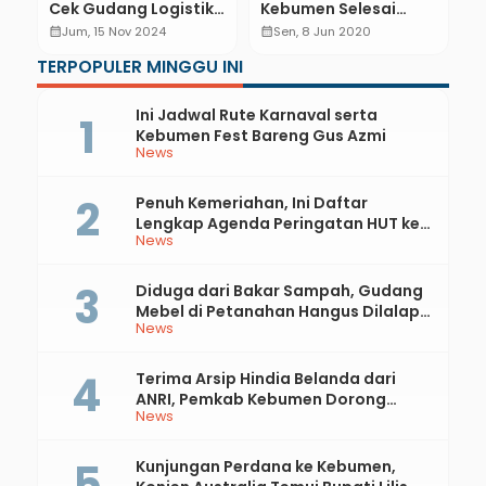
Cek Gudang Logistik
Kebumen Selesai
L
Pilkada, Begini
Rapid Test Massal, Ini
S
calendar_month
Jum, 15 Nov 2024
calendar_month
Sen, 8 Jun 2020
calendar_month
Kondisinya
Hasilnya
N
TERPOPULER MINGGU INI
M
Ini Jadwal Rute Karnaval serta
Kebumen Fest Bareng Gus Azmi
News
Penuh Kemeriahan, Ini Daftar
Lengkap Agenda Peringatan HUT ke-
News
81 RI dan Hari Jadi ke-397 Kabupaten
Kebumen
Diduga dari Bakar Sampah, Gudang
Mebel di Petanahan Hangus Dilalap
News
Api
Terima Arsip Hindia Belanda dari
ANRI, Pemkab Kebumen Dorong
News
Integrasi Sejarah, Geopark, dan
Literasi Pertanian
Kunjungan Perdana ke Kebumen,