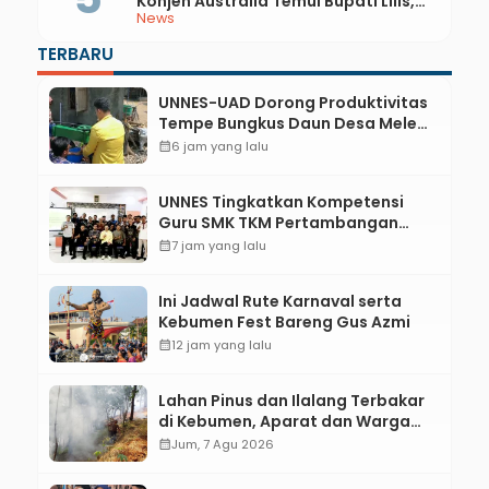
Konjen Australia Temui Bupati Lilis,
News
Ini yang Dibahas
TERBARU
UNNES-UAD Dorong Produktivitas
Tempe Bungkus Daun Desa Meles,
Bantu Mesin dan Pendampingan
calendar_month
6 jam yang lalu
Digital
UNNES Tingkatkan Kompetensi
Guru SMK TKM Pertambangan
Kebumen melalui Desain Green
calendar_month
7 jam yang lalu
Gamification Based M-Learning
Ini Jadwal Rute Karnaval serta
Kebumen Fest Bareng Gus Azmi
calendar_month
12 jam yang lalu
Lahan Pinus dan Ilalang Terbakar
di Kebumen, Aparat dan Warga
Padamkan Api Secara Manual
calendar_month
Jum, 7 Agu 2026