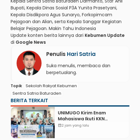
Kepala Sentra Satria Baturaden Darmanto, Staf Ahli
Bupati, Kepala Dinas Sosial P3A Yunita Prasetyani,
Kepala Disdikpora Agus Sunaryo, Forkopimcam
Pejagoan dan Alian, serta Kepala Sanggar Kegiatan
Belajar Pejagoan.
Makin Tahu Indonesia
Update konten berita lainnya dari
Kebumen Update
di
Google News
Penulis
Hari Satria
Suka menulis, membaca dan
berpetualang.
Topik
Sekolah Rakyat Kebumen
Sentra Satria Baturaden
BERITA TERKAIT
UNIMUGO Kirim Enam
Mahasiswa Ikuti KKN
Internasional 2026 di ASEAN
calendar_month
2 jam yang lalu
dan Hong Kong