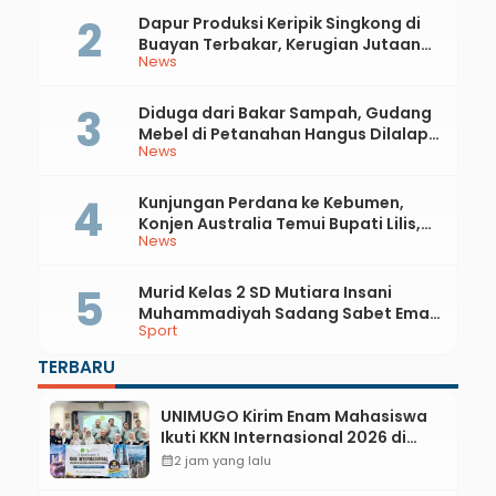
Dapur Produksi Keripik Singkong di
Buayan Terbakar, Kerugian Jutaan
News
Rupiah
Diduga dari Bakar Sampah, Gudang
Mebel di Petanahan Hangus Dilalap
News
Api
Kunjungan Perdana ke Kebumen,
Konjen Australia Temui Bupati Lilis,
News
Ini yang Dibahas
Murid Kelas 2 SD Mutiara Insani
Muhammadiyah Sadang Sabet Emas
Sport
dan Perak di Kejurda Tapak Suci
Kebumen 2026
TERBARU
UNIMUGO Kirim Enam Mahasiswa
Ikuti KKN Internasional 2026 di
ASEAN dan Hong Kong
calendar_month
2 jam yang lalu