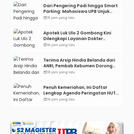
Dari Pengering Padi hingga Smart
Parking: Mahasiswa UPB Unjuk
Gigi Lewat Pameran CODEX 2
calendar_month
15 jam yang lalu
Apotek Luk Ulo 2 Gombong Kini
Dilengkapi Layanan Dokter
Spesialis Anak
calendar_month
16 jam yang lalu
Terima Arsip Hindia Belanda dari
ANRI, Pemkab Kebumen Dorong
Integrasi Sejarah, Geopark, dan
calendar_month
18 jam yang lalu
Literasi Pertanian
Penuh Kemeriahan, Ini Daftar
Lengkap Agenda Peringatan HUT
ke-81 RI dan Hari Jadi ke-397
calendar_month
19 jam yang lalu
Kabupaten Kebumen