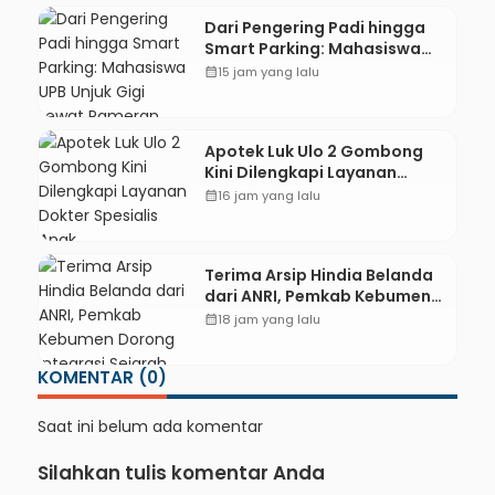
Dari Pengering Padi hingga
Smart Parking: Mahasiswa
UPB Unjuk Gigi Lewat
calendar_month
15 jam yang lalu
Pameran CODEX 2
Apotek Luk Ulo 2 Gombong
Kini Dilengkapi Layanan
Dokter Spesialis Anak
calendar_month
16 jam yang lalu
Terima Arsip Hindia Belanda
dari ANRI, Pemkab Kebumen
Dorong Integrasi Sejarah,
calendar_month
18 jam yang lalu
Geopark, dan Literasi
Pertanian
KOMENTAR (0)
Saat ini belum ada komentar
Silahkan tulis komentar Anda