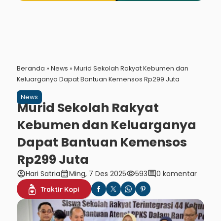
Beranda
»
News
»
Murid Sekolah Rakyat Kebumen dan
Keluarganya Dapat Bantuan Kemensos Rp299 Juta
News
Murid Sekolah Rakyat
Kebumen dan Keluarganya
Dapat Bantuan Kemensos
Rp299 Juta
account_circle
calendar_month
visibility
comment
Hari Satria
Ming, 7 Des 2025
593
0 komentar
Traktir Kopi