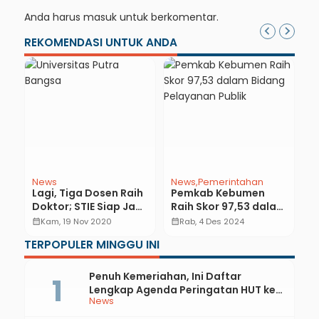
Anda harus
masuk
untuk berkomentar.
REKOMENDASI UNTUK ANDA
News
News
Pemerintahan
N
Lagi, Tiga Dosen Raih
Pemkab Kebumen
P
Doktor; STIE Siap Jadi
Raih Skor 97,53 dalam
E
di
Universitas Putra
Bidang Pelayanan
T
calendar_month
Kam, 19 Nov 2020
calendar_month
Rab, 4 Des 2024
calendar_month
or
Bangsa
Publik
C
TERPOPULER MINGGU INI
H
Penuh Kemeriahan, Ini Daftar
Lengkap Agenda Peringatan HUT ke-
News
81 RI dan Hari Jadi ke-397 Kabupaten
Kebumen