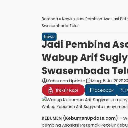
Beranda
»
News
»
Jadi Pembina Asosiasi Pet
Swasembada Telur
News
Jadi Pembina Aso
Wabup Arif Sugi
Swasembada Tel
account_circle
calendar_month
visibili
Kebumen Update
Ming, 5 Jul 2020
Facebook
T
Traktir Kopi
Wabup Kebumen Arif Sugiyanto menyampaik
KEBUMEN (KebumenUpdate.com)
– Wa
pembina Asosiasi Peternak Petelur Keb