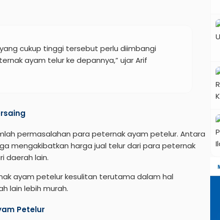
yang cukup tinggi tersebut perlu diimbangi
ernak ayam telur ke depannya,” ujar Arif
ersaing
jumlah permasalahan para peternak ayam petelur. Antara
gga mengakibatkan harga jual telur dari para peternak
i daerah lain.
nak ayam petelur kesulitan terutama dalam hal
h lain lebih murah.
yam Petelur