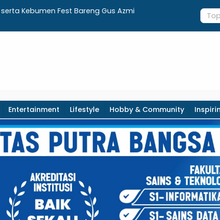
g Terbakar di Kebumen, Aparat dan Warga
Luncurkan 
anual
Adminduk 
Entertainment
Lifestyle
Hobby & Community
Inspiri