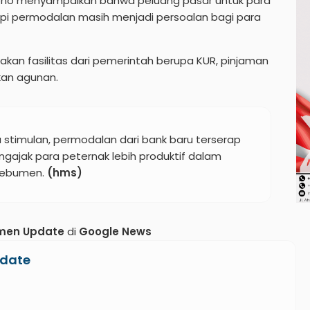
yono menyampaikan bahwa peluang pasar untuk para
api permodalan masih menjadi persoalan bagi para
kan fasilitas dari pemerintah berupa KUR, pinjaman
kan agunan.
 stimulan, permodalan dari bank baru terserap
ngajak para peternak lebih produktif dalam
Kebumen.
(hms)
men Update
di
Google News
date