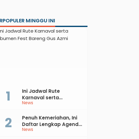
RPOPULER MINGGU INI
Ini Jadwal Rute
Karnaval serta
News
Kebumen Fest Bareng
Gus Azmi
Penuh Kemeriahan, Ini
Daftar Lengkap Agenda
News
Peringatan HUT ke-81 RI
dan Hari Jadi ke-397