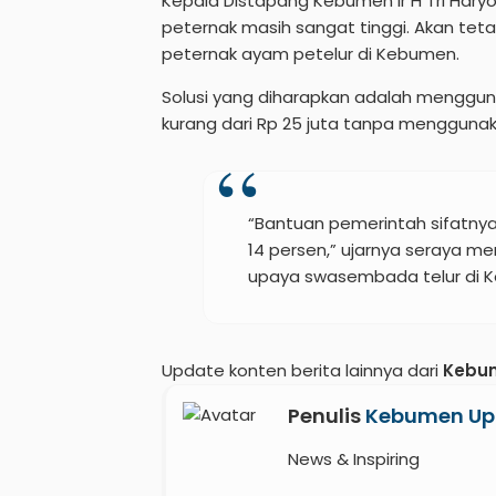
Kepala Distapang Kebumen Ir H Tri Har
peternak masih sangat tinggi. Akan tet
peternak ayam petelur di Kebumen.
Solusi yang diharapkan adalah mengguna
kurang dari Rp 25 juta tanpa mengguna
“Bantuan pemerintah sifatnya
14 persen,” ujarnya seraya me
upaya swasembada telur di 
Update konten berita lainnya dari
Kebu
Penulis
Kebumen Up
News & Inspiring