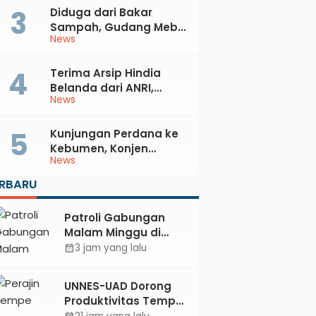
Kabupaten Kebumen
Diduga dari Bakar
Sampah, Gudang Mebel
News
di Petanahan Hangus
Dilalap Api
Terima Arsip Hindia
Belanda dari ANRI,
News
Pemkab Kebumen
Dorong Integrasi
Sejarah, Geopark, dan
Kunjungan Perdana ke
Literasi Pertanian
Kebumen, Konjen
News
Australia Temui Bupati
Lilis, Ini yang Dibahas
ERBARU
Patroli Gabungan
Malam Minggu di
Kebumen, 13
3 jam yang lalu
calendar_month
Kendaraan Terjaring
Razia Knalpot Brong
UNNES-UAD Dorong
Produktivitas Tempe
Bungkus Daun Desa