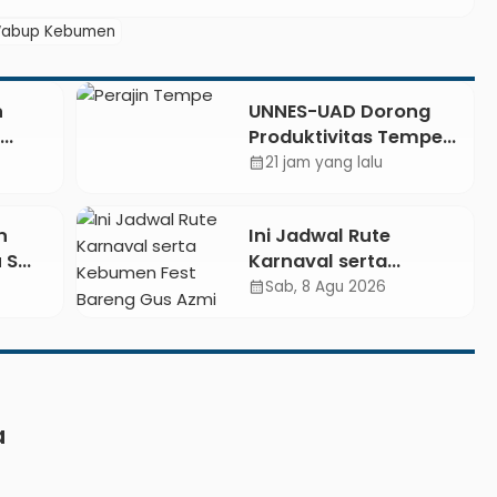
abup Kebumen
n
UNNES-UAD Dorong
Produktivitas Tempe
Bungkus Daun Desa
21 jam yang lalu
calendar_month
ing
Meles, Bantu Mesin
ong
dan Pendampingan
n
Ini Jadwal Rute
Digital
u SMK
Karnaval serta
gan
Kebumen Fest Bareng
Sab, 8 Agu 2026
calendar_month
i
Gus Azmi
sed
a