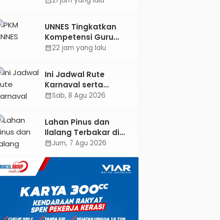
21 jam yang lalu
calendar_month
Meles, Bantu Mesin
dan Pendampingan
UNNES Tingkatkan
Digital
Kompetensi Guru
SMK TKM
22 jam yang lalu
calendar_month
Pertambangan
Kebumen melalui
Ini Jadwal Rute
Desain Green
Karnaval serta
Gamification Based
Kebumen Fest
Sab, 8 Agu 2026
calendar_month
M-Learning
Bareng Gus Azmi
Lahan Pinus dan
Ilalang Terbakar di
Kebumen, Aparat
Jum, 7 Agu 2026
calendar_month
dan Warga
Padamkan Api
Secara Manual