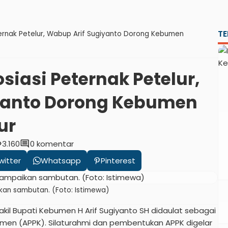
TE
ernak Petelur, Wabup Arif Sugiyanto Dorong Kebumen
siasi Peternak Petelur,
yanto Dorong Kebumen
ur
ty
comment
3.160
0 komentar
witter
Whatsapp
Pinterest
an sambutan. (Foto: Istimewa)
kil Bupati Kebumen H Arif Sugiyanto SH didaulat sebagai
umen (APPK). Silaturahmi dan pembentukan APPK digelar