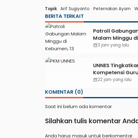
Topik
Arif Sugiyanto
Peternakan Ayam
W
BERITA TERKAIT
Patroli Gabunga
Malam Minggu di
Kebumen, 13
3 jam yang lalu
calendar_month
Kendaraan Terjar
Razia Knalpot Br
UNNES Tingkatka
Kompetensi Gur
TKM Pertamban
22 jam yang lalu
calendar_month
Kebumen melalu
KOMENTAR (0)
Desain Green
Gamification Ba
Saat ini belum ada komentar
M-Learning
Silahkan tulis komentar And
Anda harus
masuk
untuk berkomentar.