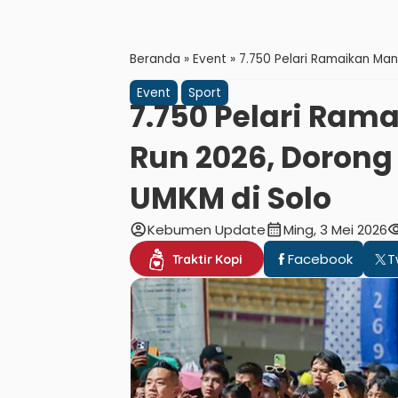
Beranda
»
Event
»
7.750 Pelari Ramaikan Ma
Event
Sport
7.750 Pelari Ra
Run 2026, Dorong
UMKM di Solo
account_circle
calendar_month
visibi
Kebumen Update
Ming, 3 Mei 2026
Facebook
T
Traktir Kopi