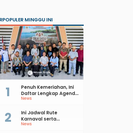
RPOPULER MINGGU INI
Penuh Kemeriahan, Ini
Daftar Lengkap Agenda
News
Peringatan HUT ke-81 RI
dan Hari Jadi ke-397
Kabupaten Kebumen
Ini Jadwal Rute
Karnaval serta
News
Kebumen Fest Bareng
Gus Azmi