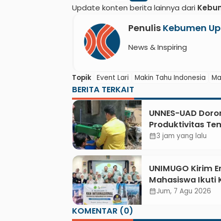
Update konten berita lainnya dari
Kebu
Penulis
Kebumen Up
News & Inspiring
Topik
Event Lari
Makin Tahu Indonesia
Ma
BERITA TERKAIT
UNNES-UAD Doro
Produktivitas T
Bungkus Daun D
3 jam yang lalu
calendar_month
Meles, Bantu Mes
dan Pendampin
UNIMUGO Kirim 
Digital
Mahasiswa Ikuti
Internasional 202
Jum, 7 Agu 2026
calendar_month
ASEAN dan Hong
KOMENTAR (0)