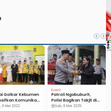
Hingga Sosialisasi
Otentikasi Taspen
a
Event
ai Golkar Kebumen
Patroli Ngabuburit,
nsifkan Komunikasi
Polisi Bagikan Takjil di
tik Jaring Calon
Alun-alun Pancasila
, 9 Mei 2022
Sab, 8 Mar 2025
calendar_month