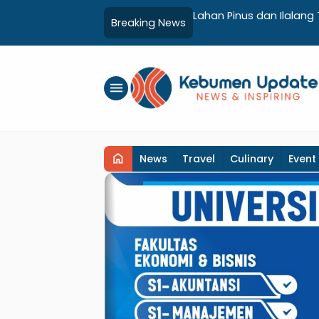
 Kebumen, Aparat dan Warga
Luncurkan Inovasi SIJALA
Breaking News
Adminduk hingga Tingk
menu
home
News
Travel
Culinary
Event