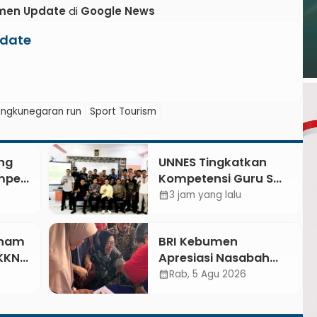
men Update
di
Google News
date
ngkunegaran run
Sport Tourism
ng
UNNES Tingkatkan
empe
Kompetensi Guru SMK
esa
TKM Pertambangan
3 jam yang lalu
calendar_month
in
Kebumen melalui
gan
Desain Green
Enam
BRI Kebumen
Gamification Based
 KKN
Apresiasi Nasabah
M-Learning
6 di
Pensiunan Melalui
Rab, 5 Agu 2026
calendar_month
 Kong
Pemeriksaan
Kesehatan Gratis