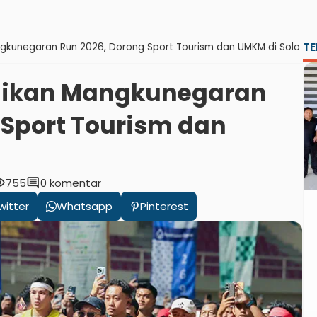
TE
ngkunegaran Run 2026, Dorong Sport Tourism dan UMKM di Solo
maikan Mangkunegaran
 Sport Tourism dan
lity
comment
755
0 komentar
witter
Whatsapp
Pinterest