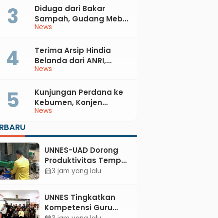
Diduga dari Bakar
Sampah, Gudang Mebel
News
di Petanahan Hangus
Dilalap Api
Terima Arsip Hindia
Belanda dari ANRI,
News
Pemkab Kebumen
Dorong Integrasi
Sejarah, Geopark, dan
Kunjungan Perdana ke
Literasi Pertanian
Kebumen, Konjen
News
Australia Temui Bupati
Lilis, Ini yang Dibahas
ERBARU
UNNES-UAD Dorong
Produktivitas Tempe
Bungkus Daun Desa
3 jam yang lalu
calendar_month
Meles, Bantu Mesin
dan Pendampingan
UNNES Tingkatkan
Digital
Kompetensi Guru
SMK TKM