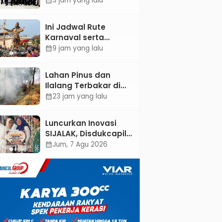
3 jam yang lalu
calendar_month
Pertambangan
Kebumen melalui
Ini Jadwal Rute
Desain Green
Karnaval serta
Gamification Based
Kebumen Fest
9 jam yang lalu
calendar_month
M-Learning
Bareng Gus Azmi
Lahan Pinus dan
Ilalang Terbakar di
Kebumen, Aparat
23 jam yang lalu
calendar_month
dan Warga
Padamkan Api
Luncurkan Inovasi
Secara Manual
SIJALAK, Disdukcapil
Kebumen Perkuat
Jum, 7 Agu 2026
calendar_month
Jejaring Literasi
Adminduk hingga
Tingkat Desa