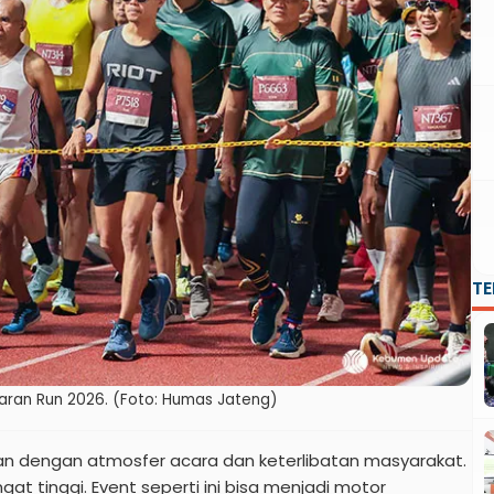
T
garan Run 2026. (Foto: Humas Jateng)
n dengan atmosfer acara dan keterlibatan masyarakat.
ngat tinggi. Event seperti ini bisa menjadi motor