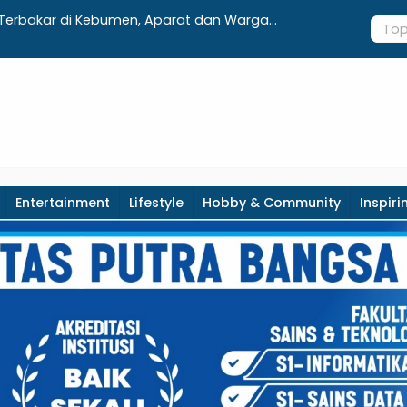
K, Disdukcapil Kebumen Perkuat Jejaring Literasi
Dari 1.080
at Desa
Ditargetka
Entertainment
Lifestyle
Hobby & Community
Inspiri