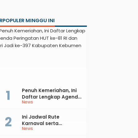
RPOPULER MINGGU INI
Penuh Kemeriahan, Ini
Daftar Lengkap Agenda
News
Peringatan HUT ke-81 RI
dan Hari Jadi ke-397
Kabupaten Kebumen
Ini Jadwal Rute
Karnaval serta
News
Kebumen Fest Bareng
Gus Azmi