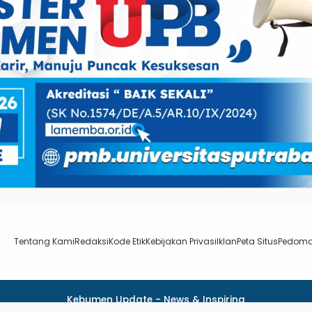
Tentang Kami
Redaksi
Kode Etik
Kebijakan Privasi
Iklan
Peta Situs
Pedoma
Kebumen Update - News & Inspiring