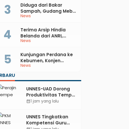
Diduga dari Bakar
Sampah, Gudang Mebel
News
di Petanahan Hangus
Dilalap Api
Terima Arsip Hindia
Belanda dari ANRI,
News
Pemkab Kebumen
Dorong Integrasi
Sejarah, Geopark, dan
Kunjungan Perdana ke
Literasi Pertanian
Kebumen, Konjen
News
Australia Temui Bupati
Lilis, Ini yang Dibahas
ERBARU
UNNES-UAD Dorong
Produktivitas Tempe
Bungkus Daun Desa
1 jam yang lalu
calendar_month
Meles, Bantu Mesin
dan Pendampingan
UNNES Tingkatkan
Digital
Kompetensi Guru
SMK TKM