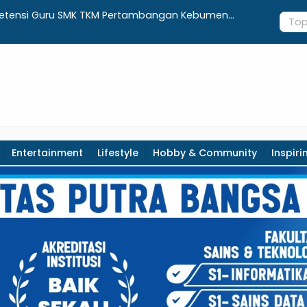
etensi Guru SMK TKM Pertambangan Kebumen
Ini Jadwal
amification Based M-Learning
Entertainment
Lifestyle
Hobby & Community
Inspiri