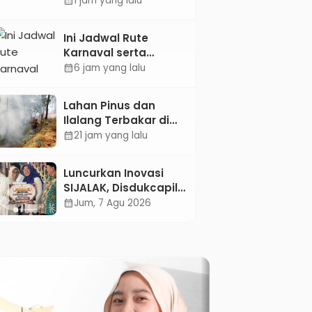
1 jam yang lalu
calendar_month
Pertambangan
Kebumen melalui
Ini Jadwal Rute
Desain Green
Karnaval serta
Gamification Based
Kebumen Fest
6 jam yang lalu
calendar_month
M-Learning
Bareng Gus Azmi
Lahan Pinus dan
Ilalang Terbakar di
Kebumen, Aparat
21 jam yang lalu
calendar_month
dan Warga
Padamkan Api
Luncurkan Inovasi
Secara Manual
SIJALAK, Disdukcapil
Kebumen Perkuat
Jum, 7 Agu 2026
calendar_month
Jejaring Literasi
Adminduk hingga
Tingkat Desa