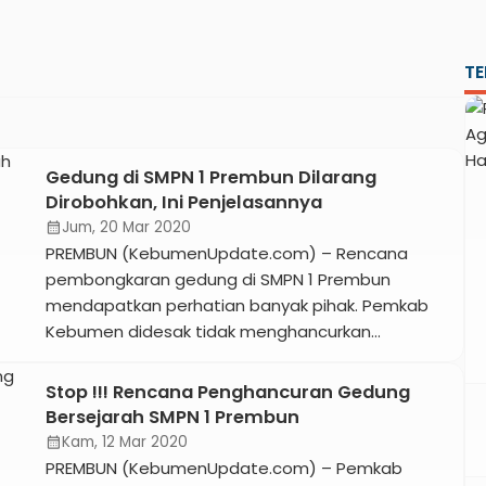
TE
Gedung di SMPN 1 Prembun Dilarang
Dirobohkan, Ini Penjelasannya
Jum, 20 Mar 2020
calendar_month
PREMBUN (KebumenUpdate.com) – Rencana
pembongkaran gedung di SMPN 1 Prembun
mendapatkan perhatian banyak pihak. Pemkab
Kebumen didesak tidak menghancurkan
bangunan bekas administrasi Remboen Suiker
Fabriek atau pabrik gula Prembun yang berdiri
Stop !!! Rencana Penghancuran Gedung
sekitar 1890. Saat ini gedung di SMPN 1 Prembun
Bersejarah SMPN 1 Prembun
masuk dalam daftar bangunan yang diduga
Kam, 12 Mar 2020
calendar_month
cagar budaya tahun 2019. Bagunan lain saat ini
PREMBUN (KebumenUpdate.com) – Pemkab