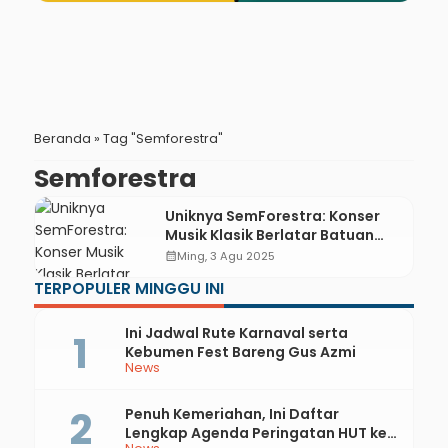
Beranda
»
Tag "Semforestra"
Semforestra
Uniknya SemForestra: Konser
Musik Klasik Berlatar Batuan
Alami Waduk Sempor
calendar_month
Ming, 3 Agu 2025
TERPOPULER MINGGU INI
Ini Jadwal Rute Karnaval serta
Kebumen Fest Bareng Gus Azmi
News
Penuh Kemeriahan, Ini Daftar
Lengkap Agenda Peringatan HUT ke-