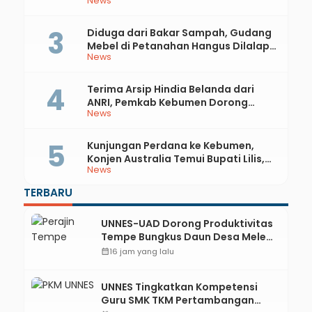
News
81 RI dan Hari Jadi ke-397 Kabupaten
Kebumen
Diduga dari Bakar Sampah, Gudang
Mebel di Petanahan Hangus Dilalap
News
Api
Terima Arsip Hindia Belanda dari
ANRI, Pemkab Kebumen Dorong
News
Integrasi Sejarah, Geopark, dan
Literasi Pertanian
Kunjungan Perdana ke Kebumen,
Konjen Australia Temui Bupati Lilis,
News
Ini yang Dibahas
TERBARU
UNNES-UAD Dorong Produktivitas
Tempe Bungkus Daun Desa Meles,
Bantu Mesin dan Pendampingan
calendar_month
16 jam yang lalu
Digital
UNNES Tingkatkan Kompetensi
Guru SMK TKM Pertambangan