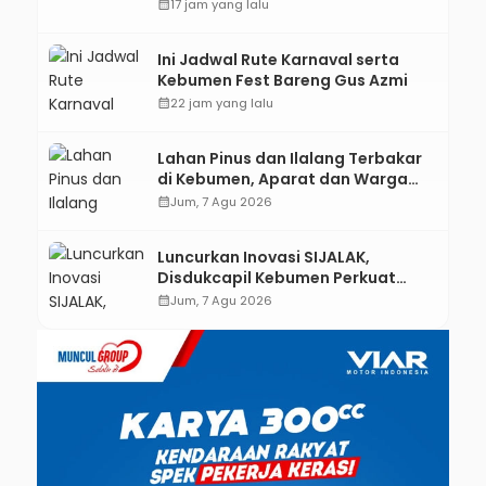
Kebumen melalui Desain Green
calendar_month
17 jam yang lalu
Gamification Based M-Learning
Ini Jadwal Rute Karnaval serta
Kebumen Fest Bareng Gus Azmi
calendar_month
22 jam yang lalu
Lahan Pinus dan Ilalang Terbakar
di Kebumen, Aparat dan Warga
Padamkan Api Secara Manual
calendar_month
Jum, 7 Agu 2026
Luncurkan Inovasi SIJALAK,
Disdukcapil Kebumen Perkuat
Jejaring Literasi Adminduk hingga
calendar_month
Jum, 7 Agu 2026
Tingkat Desa