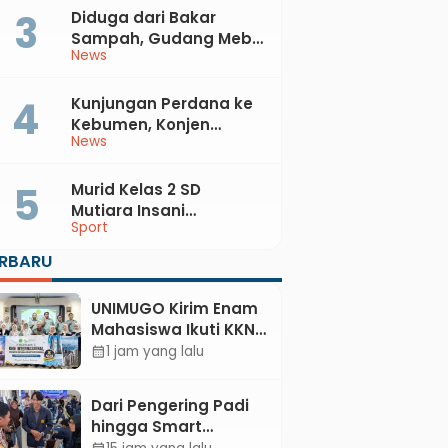
Diduga dari Bakar
Sampah, Gudang Mebel
News
di Petanahan Hangus
Dilalap Api
Kunjungan Perdana ke
Kebumen, Konjen
News
Australia Temui Bupati
Lilis, Ini yang Dibahas
Murid Kelas 2 SD
Mutiara Insani
Sport
Muhammadiyah
Sadang Sabet Emas
ERBARU
dan Perak di Kejurda
Tapak Suci Kebumen
UNIMUGO Kirim Enam
2026
Mahasiswa Ikuti KKN
Internasional 2026 di
1 jam yang lalu
calendar_month
ASEAN dan Hong
Kong
Dari Pengering Padi
hingga Smart
Parking: Mahasiswa