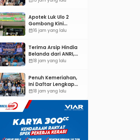
15 jam yang lalu
calendar_month
UPB Unjuk Gigi Lewat
Pameran CODEX 2
Apotek Luk Ulo 2
Gombong Kini
Dilengkapi Layanan
16 jam yang lalu
calendar_month
Dokter Spesialis Anak
Terima Arsip Hindia
Belanda dari ANRI,
Pemkab Kebumen
18 jam yang lalu
calendar_month
Dorong Integrasi
Sejarah, Geopark,
Penuh Kemeriahan,
dan Literasi
Ini Daftar Lengkap
Pertanian
Agenda Peringatan
18 jam yang lalu
calendar_month
HUT ke-81 RI dan Hari
Jadi ke-397
Kabupaten Kebumen