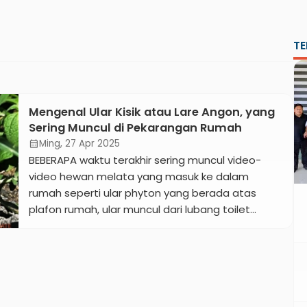
TE
Mengenal Ular Kisik atau Lare Angon, yang
Sering Muncul di Pekarangan Rumah
Ming, 27 Apr 2025
calendar_month
BEBERAPA waktu terakhir sering muncul video-
video hewan melata yang masuk ke dalam
rumah seperti ular phyton yang berada atas
plafon rumah, ular muncul dari lubang toilet
hingga berada di bawah kasur. Untuk itu, meski
bukan seorang petualangan yang sering
menjelajah ke alam liar, perlu kiranya untuk
mengenali jenis-jenis ular agar bisa lebih
mengantisipasi saat berinteraksi […]