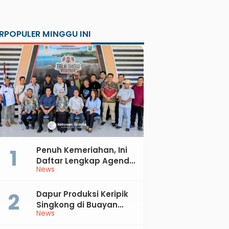
RPOPULER MINGGU INI
Penuh Kemeriahan, Ini
Daftar Lengkap Agenda
News
Peringatan HUT ke-81 RI
dan Hari Jadi ke-397
Kabupaten Kebumen
Dapur Produksi Keripik
Singkong di Buayan
News
Terbakar, Kerugian
Jutaan Rupiah