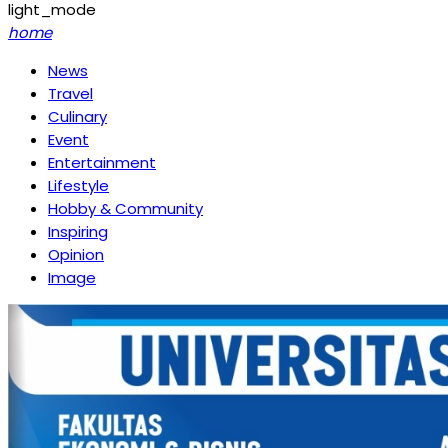
light_mode
home
News
Travel
Culinary
Event
Entertainment
Lifestyle
Hobby & Community
Inspiring
Opinion
Image