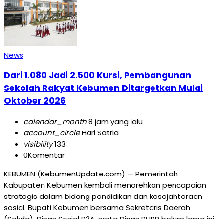
News
Dari 1.080 Jadi 2.500 Kursi, Pembangunan
Sekolah Rakyat Kebumen Ditargetkan Mulai
Oktober 2026
calendar_month
8 jam yang lalu
account_circle
Hari Satria
visibility
133
0
Komentar
KEBUMEN (KebumenUpdate.com) — Pemerintah
Kabupaten Kebumen kembali menorehkan pencapaian
strategis dalam bidang pendidikan dan kesejahteraan
sosial. Bupati Kebumen bersama Sekretaris Daerah
(Sekda), Dinas Sosial P3A, serta Dinas PUPR belum lama ini