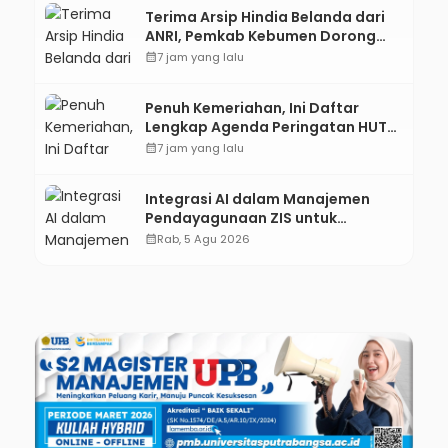
Terima Arsip Hindia Belanda dari
ANRI, Pemkab Kebumen Dorong
Integrasi Sejarah, Geopark, dan
calendar_month
7 jam yang lalu
Literasi Pertanian
Penuh Kemeriahan, Ini Daftar
Lengkap Agenda Peringatan HUT
ke-81 RI dan Hari Jadi ke-397
calendar_month
7 jam yang lalu
Kabupaten Kebumen
Integrasi AI dalam Manajemen
Pendayagunaan ZIS untuk
Mendukung Realisasi IKAL
calendar_month
Rab, 5 Agu 2026
Unggulan Lazismu Kebumen