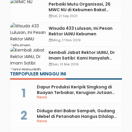
Perbaiki Mutu Organisasi, 26
MWC NU di Kebumen Bakal
“Diakreditasi”
calendar_month
Sel, 21 Sep 2021
Wisuda 433 Lulusan, Ini Pesan
Rektor IAINU Kebumen
calendar_month
Ming, 17 Nov 2019
Kembali Jabat Rektor IAINU, Dr
Imam Satibi: Kami Hanyalah
Butiran Debu
calendar_month
Sen, 13 Mei 2019
TERPOPULER MINGGU INI
Dapur Produksi Keripik Singkong di
Buayan Terbakar, Kerugian Jutaan
News
Rupiah
Diduga dari Bakar Sampah, Gudang
Mebel di Petanahan Hangus Dilalap
News
Api