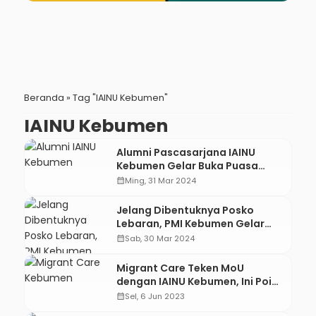
Beranda
»
Tag "IAINU Kebumen"
IAINU Kebumen
Alumni Pascasarjana IAINU
Kebumen Gelar Buka Puasa
Bersama Santri Pesantren Darul
calendar_month
Ming, 31 Mar 2024
Qur’an
Jelang Dibentuknya Posko
Lebaran, PMI Kebumen Gelar
Latgab untuk Relawan
calendar_month
Sab, 30 Mar 2024
Migrant Care Teken MoU
dengan IAINU Kebumen, Ini Poin
Kerjasamanya
calendar_month
Sel, 6 Jun 2023