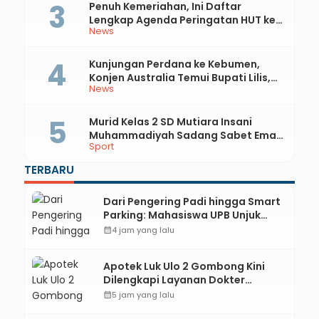
Penuh Kemeriahan, Ini Daftar
Lengkap Agenda Peringatan HUT ke-
News
81 RI dan Hari Jadi ke-397 Kabupaten
Kebumen
Kunjungan Perdana ke Kebumen,
Konjen Australia Temui Bupati Lilis,
News
Ini yang Dibahas
Murid Kelas 2 SD Mutiara Insani
Muhammadiyah Sadang Sabet Emas
Sport
dan Perak di Kejurda Tapak Suci
Kebumen 2026
TERBARU
Dari Pengering Padi hingga Smart
Parking: Mahasiswa UPB Unjuk
Gigi Lewat Pameran CODEX 2
calendar_month
4 jam yang lalu
Apotek Luk Ulo 2 Gombong Kini
Dilengkapi Layanan Dokter
Spesialis Anak
calendar_month
5 jam yang lalu