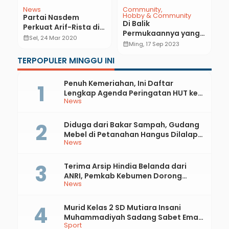
News
Community
N
Hobby & Community
Partai Nasdem
M
Di Balik
Perkuat Arif-Rista di
D
Permukaannya yang
Pilbup Kebumen 2020
I
calendar_month
Sel, 24 Mar 2020
calendar_month
Tandus, Tersimpan
calendar_month
Ming, 17 Sep 2023
H
Eksotisme dan
TERPOPULER MINGGU INI
Keindahan Perut Bumi
(3)
Penuh Kemeriahan, Ini Daftar
Lengkap Agenda Peringatan HUT ke-
News
81 RI dan Hari Jadi ke-397 Kabupaten
Kebumen
Diduga dari Bakar Sampah, Gudang
Mebel di Petanahan Hangus Dilalap
News
Api
Terima Arsip Hindia Belanda dari
ANRI, Pemkab Kebumen Dorong
News
Integrasi Sejarah, Geopark, dan
Literasi Pertanian
Murid Kelas 2 SD Mutiara Insani
Muhammadiyah Sadang Sabet Emas
Sport
dan Perak di Kejurda Tapak Suci