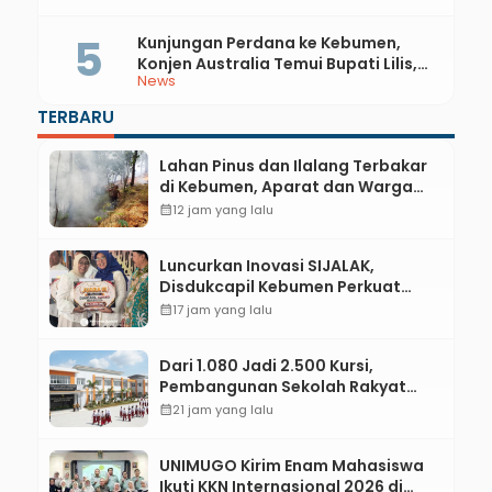
Kebumen 2026
Kunjungan Perdana ke Kebumen,
Konjen Australia Temui Bupati Lilis,
News
Ini yang Dibahas
TERBARU
Lahan Pinus dan Ilalang Terbakar
di Kebumen, Aparat dan Warga
Padamkan Api Secara Manual
calendar_month
12 jam yang lalu
Luncurkan Inovasi SIJALAK,
Disdukcapil Kebumen Perkuat
Jejaring Literasi Adminduk hingga
calendar_month
17 jam yang lalu
Tingkat Desa
Dari 1.080 Jadi 2.500 Kursi,
Pembangunan Sekolah Rakyat
Kebumen Ditargetkan Mulai
calendar_month
21 jam yang lalu
Oktober 2026
UNIMUGO Kirim Enam Mahasiswa
Ikuti KKN Internasional 2026 di