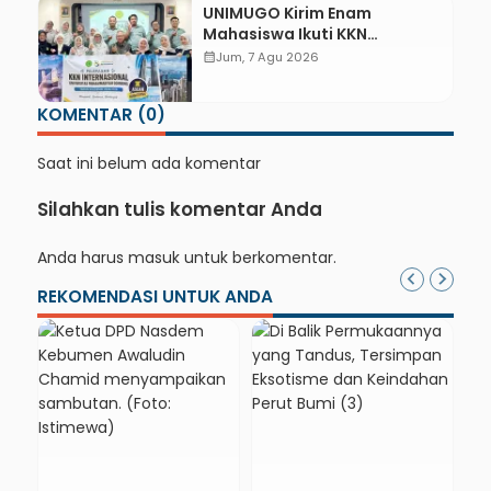
UNIMUGO Kirim Enam
Mahasiswa Ikuti KKN
Internasional 2026 di ASEAN
calendar_month
Jum, 7 Agu 2026
dan Hong Kong
KOMENTAR (0)
Saat ini belum ada komentar
Silahkan tulis komentar Anda
Anda harus
masuk
untuk berkomentar.
REKOMENDASI UNTUK ANDA