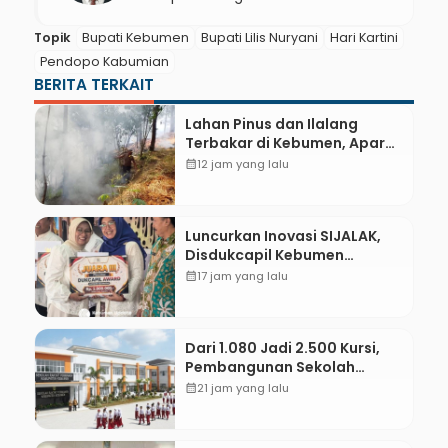
Topik
Bupati Kebumen
Bupati Lilis Nuryani
Hari Kartini
Pendopo Kabumian
BERITA TERKAIT
Lahan Pinus dan Ilalang
Terbakar di Kebumen, Aparat
dan Warga Padamkan Api
calendar_month
12 jam yang lalu
Secara Manual
Luncurkan Inovasi SIJALAK,
Disdukcapil Kebumen
Perkuat Jejaring Literasi
calendar_month
17 jam yang lalu
Adminduk hingga Tingkat
Desa
Dari 1.080 Jadi 2.500 Kursi,
Pembangunan Sekolah
Rakyat Kebumen Ditargetkan
calendar_month
21 jam yang lalu
Mulai Oktober 2026