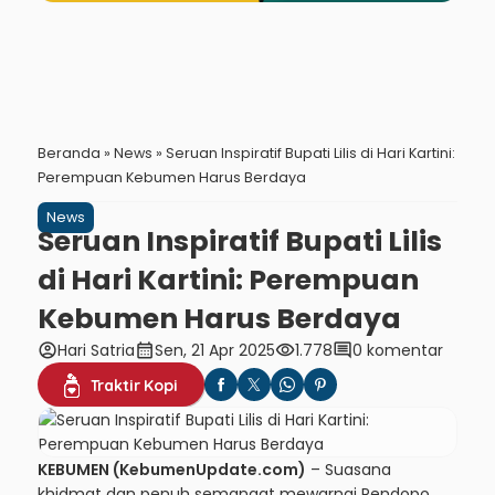
Beranda
»
News
»
Seruan Inspiratif Bupati Lilis di Hari Kartini:
Perempuan Kebumen Harus Berdaya
News
Seruan Inspiratif Bupati Lilis
di Hari Kartini: Perempuan
Kebumen Harus Berdaya
account_circle
calendar_month
visibility
comment
Hari Satria
Sen, 21 Apr 2025
1.778
0 komentar
Traktir Kopi
KEBUMEN (KebumenUpdate.com)
– Suasana
khidmat dan penuh semangat mewarnai Pendopo