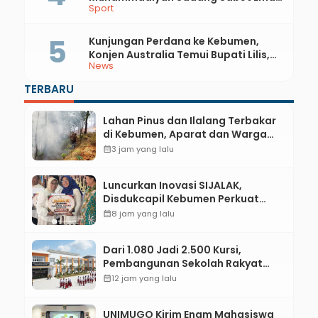
Sport
dan Perak di Kejurda Tapak Suci
Kebumen 2026
Kunjungan Perdana ke Kebumen,
Konjen Australia Temui Bupati Lilis,
News
Ini yang Dibahas
TERBARU
Lahan Pinus dan Ilalang Terbakar
di Kebumen, Aparat dan Warga
Padamkan Api Secara Manual
calendar_month
3 jam yang lalu
Luncurkan Inovasi SIJALAK,
Disdukcapil Kebumen Perkuat
Jejaring Literasi Adminduk hingga
calendar_month
8 jam yang lalu
Tingkat Desa
Dari 1.080 Jadi 2.500 Kursi,
Pembangunan Sekolah Rakyat
Kebumen Ditargetkan Mulai
calendar_month
12 jam yang lalu
Oktober 2026
UNIMUGO Kirim Enam Mahasiswa