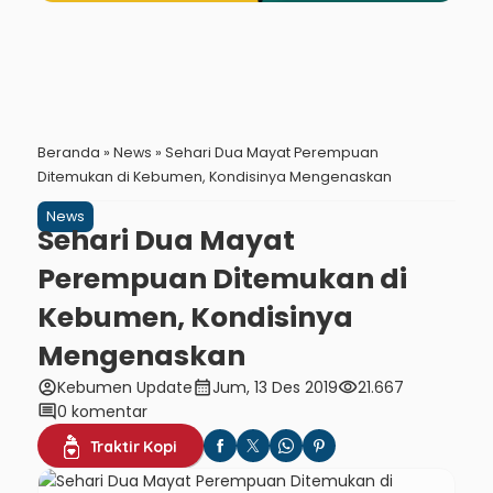
Beranda
»
News
»
Sehari Dua Mayat Perempuan
Ditemukan di Kebumen, Kondisinya Mengenaskan
News
Sehari Dua Mayat
Perempuan Ditemukan di
Kebumen, Kondisinya
Mengenaskan
account_circle
calendar_month
visibility
Kebumen Update
Jum, 13 Des 2019
21.667
comment
0 komentar
Traktir Kopi