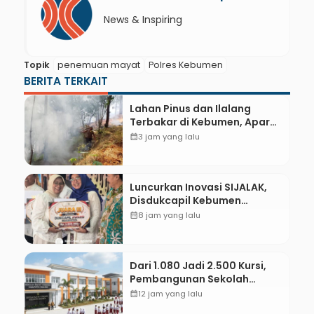
News & Inspiring
Topik
penemuan mayat
Polres Kebumen
BERITA TERKAIT
Lahan Pinus dan Ilalang
Terbakar di Kebumen, Aparat
dan Warga Padamkan Api
calendar_month
3 jam yang lalu
Secara Manual
Luncurkan Inovasi SIJALAK,
Disdukcapil Kebumen
Perkuat Jejaring Literasi
calendar_month
8 jam yang lalu
Adminduk hingga Tingkat
Desa
Dari 1.080 Jadi 2.500 Kursi,
Pembangunan Sekolah
Rakyat Kebumen Ditargetkan
calendar_month
12 jam yang lalu
Mulai Oktober 2026