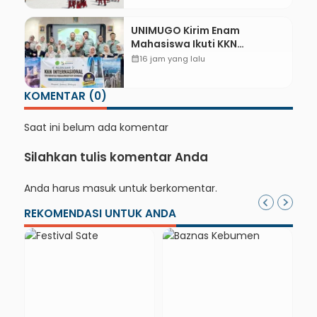
UNIMUGO Kirim Enam
Mahasiswa Ikuti KKN
Internasional 2026 di ASEAN
calendar_month
16 jam yang lalu
dan Hong Kong
KOMENTAR (0)
Saat ini belum ada komentar
Silahkan tulis komentar Anda
Anda harus
masuk
untuk berkomentar.
REKOMENDASI UNTUK ANDA