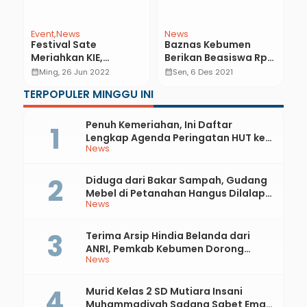
Event
News
News
N
Festival Sate
Baznas Kebumen
Y
Meriahkan KIE,
Berikan Beasiswa Rp
D
Hitungan Menit
1,6 Miliar, 709 Calon
L
calendar_month
Ming, 26 Jun 2022
calendar_month
Sen, 6 Des 2021
calendar_month
15.000 Tusuk Sate
Penerima Ikuti Seleksi
TERPOPULER MINGGU INI
Ludes
Tertulis
Penuh Kemeriahan, Ini Daftar
Lengkap Agenda Peringatan HUT ke-
News
81 RI dan Hari Jadi ke-397 Kabupaten
Kebumen
Diduga dari Bakar Sampah, Gudang
Mebel di Petanahan Hangus Dilalap
News
Api
Terima Arsip Hindia Belanda dari
ANRI, Pemkab Kebumen Dorong
News
Integrasi Sejarah, Geopark, dan
Literasi Pertanian
Murid Kelas 2 SD Mutiara Insani
Muhammadiyah Sadang Sabet Emas