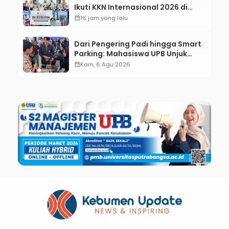
Ikuti KKN Internasional 2026 di
ASEAN dan Hong Kong
calendar_month
16 jam yang lalu
Dari Pengering Padi hingga Smart
Parking: Mahasiswa UPB Unjuk
Gigi Lewat Pameran CODEX 2
calendar_month
Kam, 6 Agu 2026