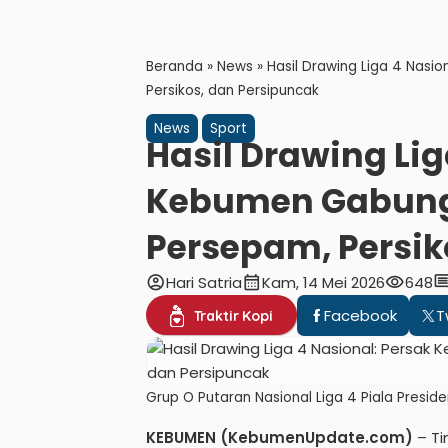
Beranda
»
News
»
Hasil Drawing Liga 4 Nas
Persikos, dan Persipuncak
News
Sport
Hasil Drawing Lig
Kebumen Gabung
Persepam, Persik
account_circle
calendar_month
visibility
comme
Hari Satria
Kam, 14 Mei 2026
648
Facebook
T
Traktir Kopi
Grup O Putaran Nasional Liga 4 Piala Presid
KEBUMEN (KebumenUpdate.com)
– Ti