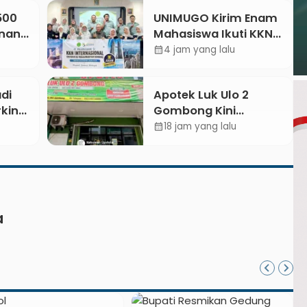
.500
UNIMUGO Kirim Enam
unan
Mahasiswa Ikuti KKN
Internasional 2026 di
4 jam yang lalu
calendar_month
etkan
ASEAN dan Hong Kong
026
di
Apotek Luk Ulo 2
king:
Gombong Kini
njuk
Dilengkapi Layanan
18 jam yang lalu
calendar_month
ran
Dokter Spesialis Anak
a