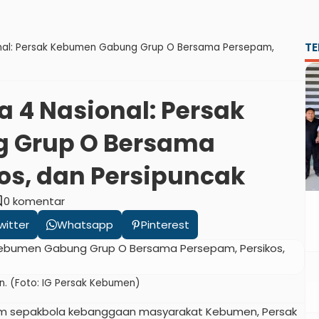
TE
ional: Persak Kebumen Gabung Grup O Bersama Persepam,
a 4 Nasional: Persak
 Grup O Bersama
os, dan Persipuncak
nt
0 komentar
witter
Whatsapp
Pinterest
en. (Foto: IG Persak Kebumen)
m sepakbola kebanggaan masyarakat Kebumen, Persak