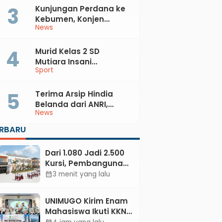
Kunjungan Perdana ke
Kebumen, Konjen
News
Australia Temui Bupati
Lilis, Ini yang Dibahas
Murid Kelas 2 SD
Mutiara Insani
Sport
Muhammadiyah
Sadang Sabet Emas
dan Perak di Kejurda
Terima Arsip Hindia
Tapak Suci Kebumen
Belanda dari ANRI,
News
2026
Pemkab Kebumen
Dorong Integrasi
ERBARU
Sejarah, Geopark, dan
Literasi Pertanian
Dari 1.080 Jadi 2.500
Kursi, Pembangunan
Sekolah Rakyat
3 menit yang lalu
calendar_month
Kebumen
Ditargetkan Mulai
UNIMUGO Kirim Enam
Oktober 2026
Mahasiswa Ikuti KKN
Internasional 2026 di