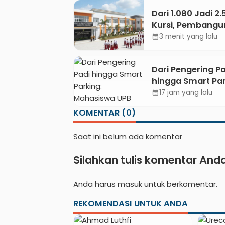
Dari 1.080 Jadi 2
Kursi, Pembang
Sekolah Rakyat
3 menit yang lalu
calendar_month
Kebumen Ditarg
Mulai Oktober 2
Dari Pengering Pa
hingga Smart Par
Mahasiswa UPB U
17 jam yang lalu
calendar_month
Gigi Lewat Pame
KOMENTAR (0)
CODEX 2
Saat ini belum ada komentar
Silahkan tulis komentar And
Anda harus
masuk
untuk berkomentar.
REKOMENDASI UNTUK ANDA