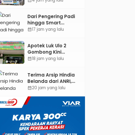
4 jam yang lalu
calendar_month
ASEAN dan Hong
Kong
Dari Pengering Padi
hingga Smart
Parking: Mahasiswa
17 jam yang lalu
calendar_month
UPB Unjuk Gigi Lewat
Pameran CODEX 2
Apotek Luk Ulo 2
Gombong Kini
Dilengkapi Layanan
18 jam yang lalu
calendar_month
Dokter Spesialis Anak
Terima Arsip Hindia
Belanda dari ANRI,
Pemkab Kebumen
20 jam yang lalu
calendar_month
Dorong Integrasi
Sejarah, Geopark,
dan Literasi
Pertanian