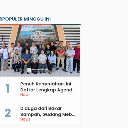
RPOPULER MINGGU INI
Penuh Kemeriahan, Ini
Daftar Lengkap Agenda
News
Peringatan HUT ke-81 RI
dan Hari Jadi ke-397
Kabupaten Kebumen
Diduga dari Bakar
Sampah, Gudang Mebel
News
di Petanahan Hangus
Dilalap Api