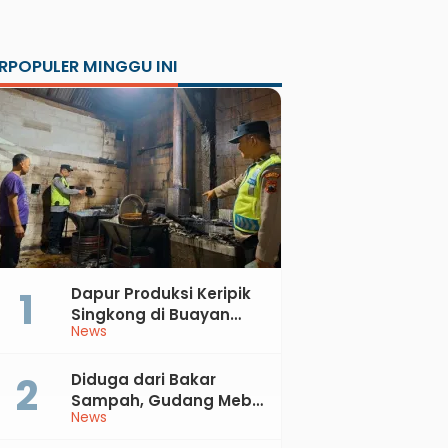
RPOPULER MINGGU INI
Dapur Produksi Keripik
Singkong di Buayan
News
Terbakar, Kerugian
Jutaan Rupiah
Diduga dari Bakar
Sampah, Gudang Mebel
News
di Petanahan Hangus
Dilalap Api