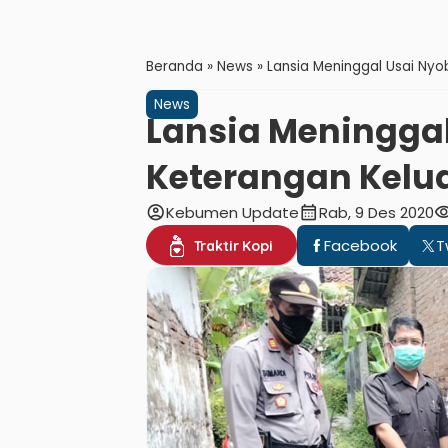
Beranda
»
News
»
Lansia Meninggal Usai Nyob
News
Lansia Meninggal 
Keterangan Kelu
account_circle
calendar_month
visibil
Kebumen Update
Rab, 9 Des 2020
Facebook
T
Traktir Kopi