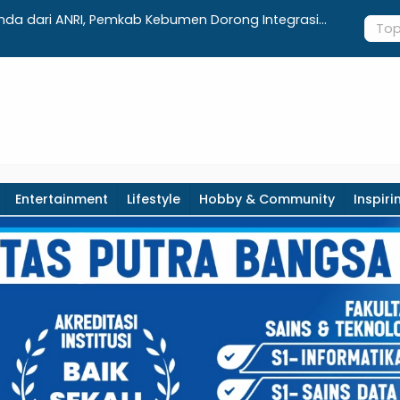
aftar Lengkap Agenda Peringatan HUT ke-81 RI dan
Integrasi
paten Kebumen
Realisasi 
Entertainment
Lifestyle
Hobby & Community
Inspiri