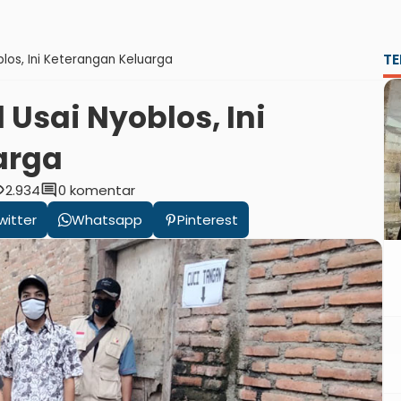
TE
los, Ini Keterangan Keluarga
Usai Nyoblos, Ini
arga
ity
comment
2.934
0 komentar
witter
Whatsapp
Pinterest