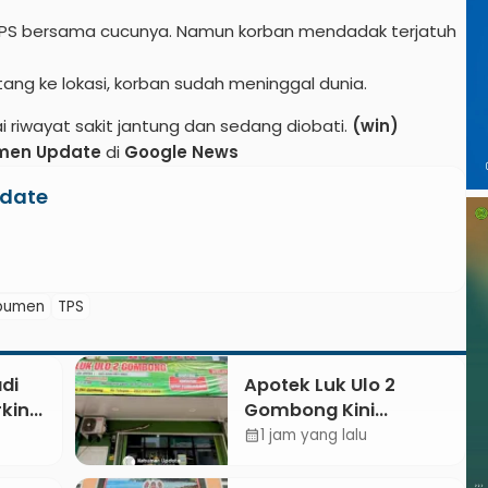
i TPS bersama cucunya. Namun korban mendadak terjatuh
ang ke lokasi, korban sudah meninggal dunia.
riwayat sakit jantung dan sedang diobati.
(win)
men Update
di
Google News
date
ebumen
TPS
di
Apotek Luk Ulo 2
king:
Gombong Kini
njuk
Dilengkapi Layanan
1 jam yang lalu
calendar_month
ran
Dokter Spesialis Anak