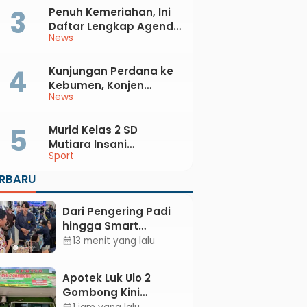
Penuh Kemeriahan, Ini
Daftar Lengkap Agenda
News
Peringatan HUT ke-81 RI
dan Hari Jadi ke-397
Kabupaten Kebumen
Kunjungan Perdana ke
Kebumen, Konjen
News
Australia Temui Bupati
Lilis, Ini yang Dibahas
Murid Kelas 2 SD
Mutiara Insani
Sport
Muhammadiyah
Sadang Sabet Emas
ERBARU
dan Perak di Kejurda
Tapak Suci Kebumen
Dari Pengering Padi
2026
hingga Smart
Parking: Mahasiswa
13 menit yang lalu
calendar_month
UPB Unjuk Gigi Lewat
Pameran CODEX 2
Apotek Luk Ulo 2
Gombong Kini
Dilengkapi Layanan