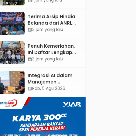
1 jam yang lalu
calendar_month
Dokter Spesialis Anak
Terima Arsip Hindia
Belanda dari ANRI,
Pemkab Kebumen
3 jam yang lalu
calendar_month
Dorong Integrasi
Sejarah, Geopark,
Penuh Kemeriahan,
dan Literasi
Ini Daftar Lengkap
Pertanian
Agenda Peringatan
3 jam yang lalu
calendar_month
HUT ke-81 RI dan Hari
Jadi ke-397
Integrasi AI dalam
Kabupaten Kebumen
Manajemen
Pendayagunaan ZIS
Rab, 5 Agu 2026
calendar_month
untuk Mendukung
Realisasi IKAL
Unggulan Lazismu
Kebumen