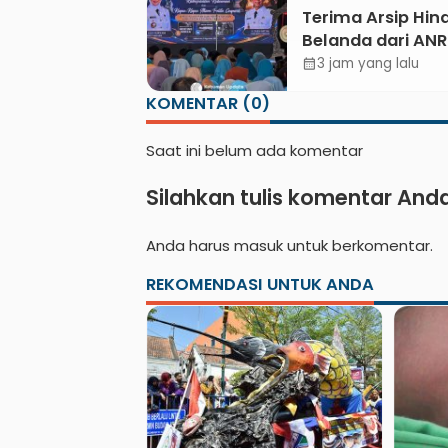
Terima Arsip Hin
Belanda dari ANRI
Pemkab Kebume
3 jam yang lalu
calendar_month
Dorong Integrasi
KOMENTAR (0)
Sejarah, Geopark
Literasi Pertanian
Saat ini belum ada komentar
Silahkan tulis komentar And
Anda harus
masuk
untuk berkomentar.
REKOMENDASI UNTUK ANDA