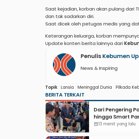
Saat kejadian, korban akan pulang dar
dan tak sadarkan diri.
Saat dicek oleh petugas medis yang dat
Keterangan keluarga, korban mempunyai 
Update konten berita lainnya dari
Kebu
Penulis
Kebumen Up
News & Inspiring
Topik
Lansia
Meninggal Dunia
Pilkada K
BERITA TERKAIT
Dari Pengering Pa
hingga Smart Par
Mahasiswa UPB U
13 menit yang lalu
calendar_month
Gigi Lewat Pame
CODEX 2