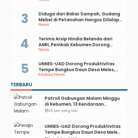
81 RI dan Hari Jadi ke-397 Kabupaten
Kebumen
Diduga dari Bakar Sampah, Gudang
Mebel di Petanahan Hangus Dilalap
News
Api
Terima Arsip Hindia Belanda dari
ANRI, Pemkab Kebumen Dorong
News
Integrasi Sejarah, Geopark, dan
Literasi Pertanian
UNNES-UAD Dorong Produktivitas
Tempe Bungkus Daun Desa Meles,
Edukasi
News
Bantu Mesin dan Pendampingan
Digital
TERBARU
Patroli Gabungan Malam Minggu
di Kebumen, 13 Kendaraan
Terjaring Razia Knalpot Brong
calendar_month
23 jam yang lalu
UNNES-UAD Dorong Produktivitas
Tempe Bungkus Daun Desa Meles,
Bantu Mesin dan Pendampingan