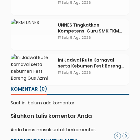
Bungkus Daun Desa Meles,
calendar_month
Sab, 8 Agu 2026
Bantu Mesin dan
Pendampingan Digital
UNNES Tingkatkan
Kompetensi Guru SMK TKM
Pertambangan Kebumen
calendar_month
Sab, 8 Agu 2026
melalui Desain Green
Gamification Based M-
Learning
Ini Jadwal Rute Karnaval
serta Kebumen Fest Bareng
Gus Azmi
calendar_month
Sab, 8 Agu 2026
KOMENTAR (0)
Saat ini belum ada komentar
Silahkan tulis komentar Anda
Anda harus
masuk
untuk berkomentar.