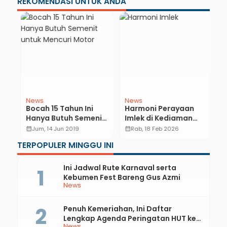
REKOMENDASI UNTUK ANDA
News
News
N
Bocah 15 Tahun Ini
Harmoni Perayaan
H
Hanya Butuh Semenit
Imlek di Kediaman
K
untuk Mencuri Motor
Pengusaha Sugeng
K
calendar_month
Jum, 14 Jun 2019
calendar_month
Rab, 18 Feb 2026
calendar_month
k
Budiawan: Berbagi
L
…
TERPOPULER MINGGU INI
Sembako hingga
Open House Penuh
Keakraban
Ini Jadwal Rute Karnaval serta
Kebumen Fest Bareng Gus Azmi
News
Penuh Kemeriahan, Ini Daftar
Lengkap Agenda Peringatan HUT ke-
News