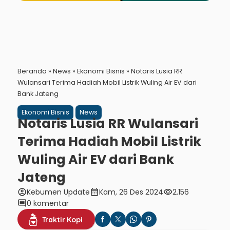
Beranda
»
News
»
Ekonomi Bisnis
»
Notaris Lusia RR
Wulansari Terima Hadiah Mobil Listrik Wuling Air EV dari
Bank Jateng
Ekonomi Bisnis
News
Notaris Lusia RR Wulansari
Terima Hadiah Mobil Listrik
Wuling Air EV dari Bank
Jateng
account_circle
calendar_month
visibility
Kebumen Update
Kam, 26 Des 2024
2.156
comment
0 komentar
Traktir Kopi