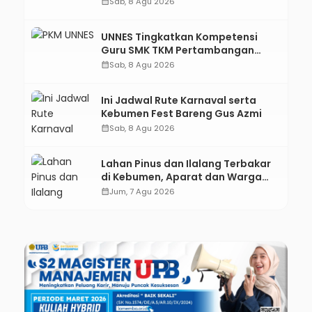
calendar_month
Sab, 8 Agu 2026
Digital
UNNES Tingkatkan Kompetensi
Guru SMK TKM Pertambangan
Kebumen melalui Desain Green
calendar_month
Sab, 8 Agu 2026
Gamification Based M-Learning
Ini Jadwal Rute Karnaval serta
Kebumen Fest Bareng Gus Azmi
calendar_month
Sab, 8 Agu 2026
Lahan Pinus dan Ilalang Terbakar
di Kebumen, Aparat dan Warga
Padamkan Api Secara Manual
calendar_month
Jum, 7 Agu 2026