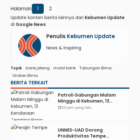
Halaman
1
2
Update konten berita lainnya dari
Kebumen Update
di
Google News
Penulis
Kebumen Update
News & Inspiring
Topik
bank jateng
mobil listrik
Tabungan Bima
Undian Bima
BERITA TERKAIT
Patroli Gabungan Malam
Minggu di Kebumen, 13
Kendaraan Terjaring Razia
calendar_month
23 jam yang lalu
Knalpot Brong
UNNES-UAD Dorong
Produktivitas Tempe