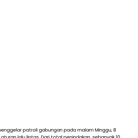
nggelar patroli gabungan pada malam Minggu, 8
an lalu lintas. Dari total penindakan, sebanyak 10