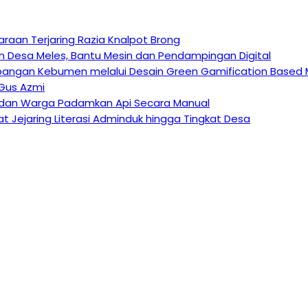
raan Terjaring Razia Knalpot Brong
 Desa Meles, Bantu Mesin dan Pendampingan Digital
angan Kebumen melalui Desain Green Gamification Based 
 Gus Azmi
at dan Warga Padamkan Api Secara Manual
at Jejaring Literasi Adminduk hingga Tingkat Desa