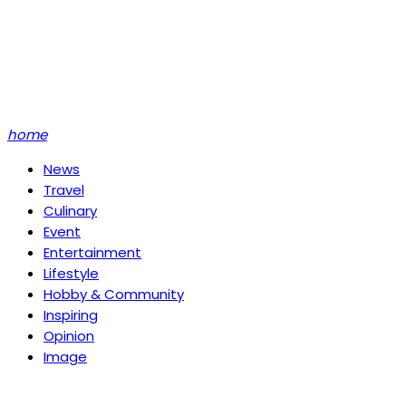
home
News
Travel
Culinary
Event
Entertainment
Lifestyle
Hobby & Community
Inspiring
Opinion
Image