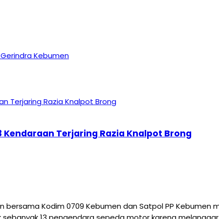
i Gerindra Kebumen
 Kendaraan Terjaring Razia Knalpot Brong
n bersama Kodim 0709 Kebumen dan Satpol PP Kebumen me
sebanyak 13 pengendara sepeda motor karena melanggar atur