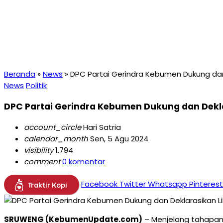
Beranda
»
News
»
DPC Partai Gerindra Kebumen Dukung dan 
News
Politik
DPC Partai Gerindra Kebumen Dukung dan Dekla
account_circle
Hari Satria
calendar_month
Sen, 5 Agu 2024
visibility
1.794
comment
0 komentar
Facebook
Twitter
Whatsapp
Pinterest
Traktir Kopi
SRUWENG (KebumenUpdate.com)
– Menjelang tahapan