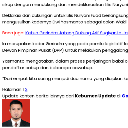
sikap dengan mendukung dan mendeklarasikan Lilis Nuryan
Deklarasi dan dukungan untuk Lilis Nuryani Fuad berlangs
mengusulkan kadernya Dwi Yasmanto sebagai calon Wakil
Baca juga:
Ketua Gerindra Jateng Dukung Arif Sugiyanto Ja
Ia merupakan kader Gerindra yang pada pemilu legislatif 
Dewan Pimpinan Pusat (DPP) untuk melakukan penggalangan
Yasmanto mengatakan, dalam proses penjaringan bakal c
pendaftar cabup dan beberapa cawabup.
“Dari empat kita saring menjadi dua nama yang diajukan ke 
Halaman
1
2
Update konten berita lainnya dari
Kebumen Update
di
Go