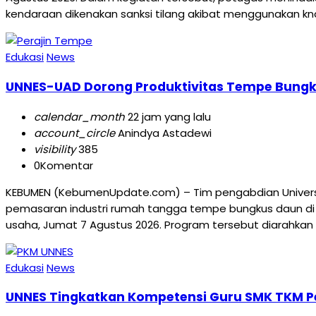
kendaraan dikenakan sanksi tilang akibat menggunakan knal
Edukasi
News
UNNES-UAD Dorong Produktivitas Tempe Bungku
calendar_month
22 jam yang lalu
account_circle
Anindya Astadewi
visibility
385
0
Komentar
KEBUMEN (KebumenUpdate.com) – Tim pengabdian Universi
pemasaran industri rumah tangga tempe bungkus daun di 
usaha, Jumat 7 Agustus 2026. Program tersebut diarahkan
Edukasi
News
UNNES Tingkatkan Kompetensi Guru SMK TKM P