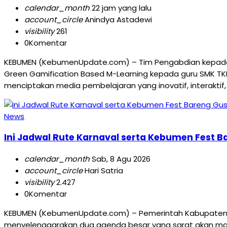
calendar_month
22 jam yang lalu
account_circle
Anindya Astadewi
visibility
261
0
Komentar
KEBUMEN (KebumenUpdate.com) – Tim Pengabdian kepada M
Green Gamification Based M-Learning kepada guru SMK TK
menciptakan media pembelajaran yang inovatif, interaktif,
News
Ini Jadwal Rute Karnaval serta Kebumen Fest 
calendar_month
Sab, 8 Agu 2026
account_circle
Hari Satria
visibility
2.427
0
Komentar
KEBUMEN (KebumenUpdate.com) – Pemerintah Kabupaten K
menyelenggarakan dua agenda besar yang sarat akan makn