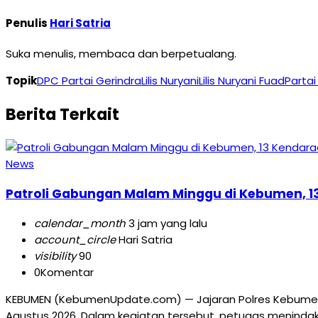
Penulis
Hari Satria
Suka menulis, membaca dan berpetualang.
Topik
DPC Partai Gerindra
Lilis Nuryani
Lilis Nuryani Fuad
Parta
Berita Terkait
News
Patroli Gabungan Malam Minggu di Kebumen, 13
calendar_month
3 jam yang lalu
account_circle
Hari Satria
visibility
90
0
Komentar
KEBUMEN (KebumenUpdate.com) — Jajaran Polres Kebume
Agustus 2026. Dalam kegiatan tersebut, petugas menindak 