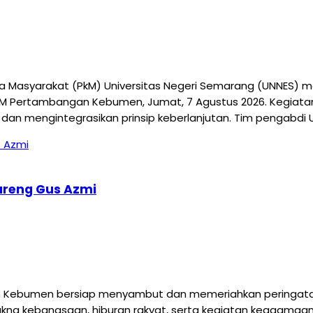
asyarakat (PkM) Universitas Negeri Semarang (UNNES) mem
M Pertambangan Kebumen, Jumat, 7 Agustus 2026. Kegiatan
 dan mengintegrasikan prinsip keberlanjutan. Tim pengabdi U
Bareng Gus Azmi
ebumen bersiap menyambut dan memeriahkan peringatan Ha
a kebangsaan, hiburan rakyat, serta kegiatan keagamaan.