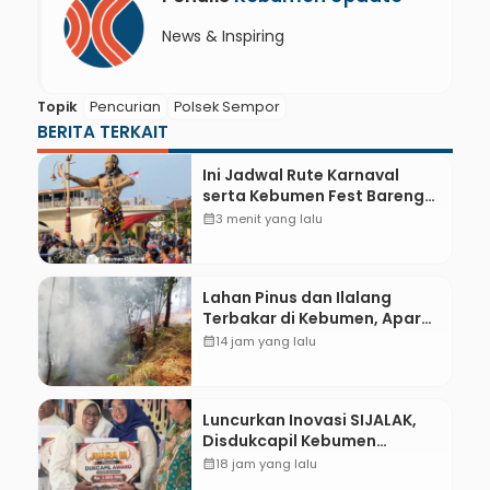
News & Inspiring
Topik
Pencurian
Polsek Sempor
BERITA TERKAIT
Ini Jadwal Rute Karnaval
serta Kebumen Fest Bareng
Gus Azmi
calendar_month
3 menit yang lalu
Lahan Pinus dan Ilalang
Terbakar di Kebumen, Aparat
dan Warga Padamkan Api
calendar_month
14 jam yang lalu
Secara Manual
Luncurkan Inovasi SIJALAK,
Disdukcapil Kebumen
Perkuat Jejaring Literasi
calendar_month
18 jam yang lalu
Adminduk hingga Tingkat