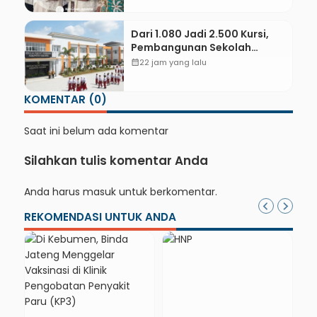
Desa
Dari 1.080 Jadi 2.500 Kursi,
Pembangunan Sekolah
Rakyat Kebumen Ditargetkan
calendar_month
22 jam yang lalu
Mulai Oktober 2026
KOMENTAR (0)
Saat ini belum ada komentar
Silahkan tulis komentar Anda
Anda harus
masuk
untuk berkomentar.
REKOMENDASI UNTUK ANDA