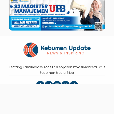
Tentang Kami
Redaksi
Kode Etik
Kebijakan Privasi
Iklan
Peta Situs
Pedoman Media Siber
Kebumen Update - News & Inspiring
DIterbitkan oleh PT BUMI MEDIA PUBLISHING