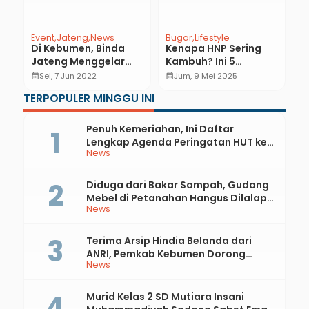
Event
Jateng
News
Bugar
Lifestyle
S
Di Kebumen, Binda
Kenapa HNP Sering
P
n
Jateng Menggelar
Kambuh? Ini 5
P
i
Vaksinasi di Klinik
Kesalahan yang
K
calendar_month
Sel, 7 Jun 2022
calendar_month
Jum, 9 Mei 2025
calendar_month
Pengobatan Penyakit
Sering Dilakukan
P
TERPOPULER MINGGU INI
Paru (KP3)
Pasien
P
Penuh Kemeriahan, Ini Daftar
Lengkap Agenda Peringatan HUT ke-
News
81 RI dan Hari Jadi ke-397 Kabupaten
Kebumen
Diduga dari Bakar Sampah, Gudang
Mebel di Petanahan Hangus Dilalap
News
Api
Terima Arsip Hindia Belanda dari
ANRI, Pemkab Kebumen Dorong
News
Integrasi Sejarah, Geopark, dan
Literasi Pertanian
Murid Kelas 2 SD Mutiara Insani