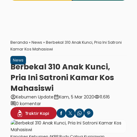
Beranda
»
News
»
Berbekal 310 Anak Kunci, Pria Ini Satroni
Kamar Kos Mahasiswi
News
Berbekal 310 Anak Kunci,
Pria Ini Satroni Kamar Kos
Mahasiswi
account_circle
calendar_month
visibility
Kebumen Update
Kam, 5 Mar 2020
11.616
comment
0 komentar
Traktir Kopi
Kapolres Kebumen AKBP Rudy Cahya Kurniawan