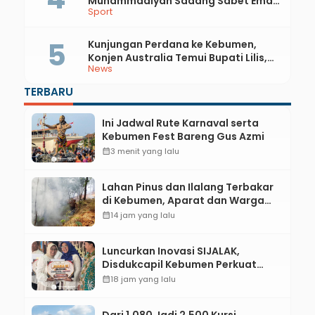
Muhammadiyah Sadang Sabet Emas
Sport
dan Perak di Kejurda Tapak Suci
Kebumen 2026
Kunjungan Perdana ke Kebumen,
Konjen Australia Temui Bupati Lilis,
News
Ini yang Dibahas
TERBARU
Ini Jadwal Rute Karnaval serta
Kebumen Fest Bareng Gus Azmi
calendar_month
3 menit yang lalu
Lahan Pinus dan Ilalang Terbakar
di Kebumen, Aparat dan Warga
Padamkan Api Secara Manual
calendar_month
14 jam yang lalu
Luncurkan Inovasi SIJALAK,
Disdukcapil Kebumen Perkuat
Jejaring Literasi Adminduk hingga
calendar_month
18 jam yang lalu
Tingkat Desa