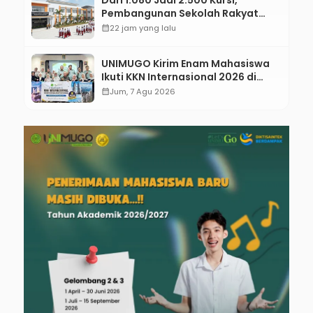
Dari 1.080 Jadi 2.500 Kursi,
Pembangunan Sekolah Rakyat
Kebumen Ditargetkan Mulai
calendar_month
22 jam yang lalu
Oktober 2026
UNIMUGO Kirim Enam Mahasiswa
Ikuti KKN Internasional 2026 di
ASEAN dan Hong Kong
calendar_month
Jum, 7 Agu 2026