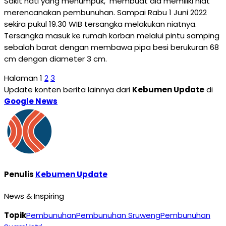
Sakit hati yang menumpuk, membuat dia memiliki niat
merencanakan pembunuhan. Sampai Rabu 1 Juni 2022
sekira pukul 19.30 WIB tersangka melakukan niatnya.
Tersangka masuk ke rumah korban melalui pintu samping
sebalah barat dengan membawa pipa besi berukuran 68
cm dengan diameter 3 cm.
Halaman
1
2
3
Update konten berita lainnya dari
Kebumen Update
di
Google News
Penulis
Kebumen Update
News & Inspiring
Topik
Pembunuhan
Pembunuhan Sruweng
Pembunuhan