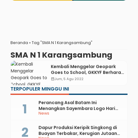
Beranda
»
Tag "SMA N 1 Karangsambung"
SMA N 1 Karangsambung
Kembali Menggelar Geopark
Goes to School, GKKYF Berharap
Gen Z Ikut Berperan Aktif Dalam
calendar_month
Jum, 5 Agu 2022
Pengembangan GNKK
TERPOPULER MINGGU INI
Perancang Asal Batam Ini
Menangkan Sayembara Logo Hari
News
Jadi ke-397 Kabupaten Kebumen
Dapur Produksi Keripik Singkong di
Buayan Terbakar, Kerugian Jutaan