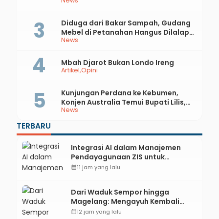
News
Rupiah
Diduga dari Bakar Sampah, Gudang
Mebel di Petanahan Hangus Dilalap
News
Api
Mbah Djarot Bukan Londo Ireng
Artikel
Opini
Kunjungan Perdana ke Kebumen,
Konjen Australia Temui Bupati Lilis,
News
Ini yang Dibahas
TERBARU
Integrasi AI dalam Manajemen
Pendayagunaan ZIS untuk
Mendukung Realisasi IKAL
calendar_month
11 jam yang lalu
Unggulan Lazismu Kebumen
Dari Waduk Sempor hingga
Magelang: Mengayuh Kembali
Sisa-Sisa Racun Masa Remaja
calendar_month
12 jam yang lalu