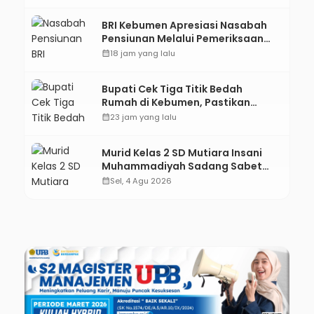
BRI Kebumen Apresiasi Nasabah
Pensiunan Melalui Pemeriksaan
Kesehatan Gratis Hingga
calendar_month
18 jam yang lalu
Sosialisasi Otentikasi Taspen
Bupati Cek Tiga Titik Bedah
Rumah di Kebumen, Pastikan
Hunian Layak bagi Warga
calendar_month
23 jam yang lalu
Murid Kelas 2 SD Mutiara Insani
Muhammadiyah Sadang Sabet
Emas dan Perak di Kejurda Tapak
calendar_month
Sel, 4 Agu 2026
Suci Kebumen 2026