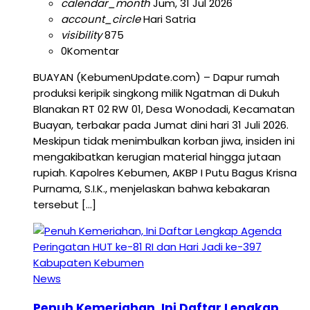
calendar_month
Jum, 31 Jul 2026
account_circle
Hari Satria
visibility
875
0
Komentar
BUAYAN (KebumenUpdate.com) – Dapur rumah
produksi keripik singkong milik Ngatman di Dukuh
Blanakan RT 02 RW 01, Desa Wonodadi, Kecamatan
Buayan, terbakar pada Jumat dini hari 31 Juli 2026.
Meskipun tidak menimbulkan korban jiwa, insiden ini
mengakibatkan kerugian material hingga jutaan
rupiah. Kapolres Kebumen, AKBP I Putu Bagus Krisna
Purnama, S.I.K., menjelaskan bahwa kebakaran
tersebut […]
News
Penuh Kemeriahan, Ini Daftar Lengkap