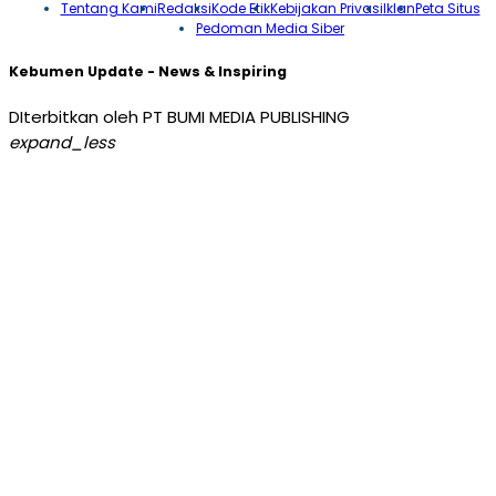
Tentang Kami
Redaksi
Kode Etik
Kebijakan Privasi
Iklan
Peta Situs
Pedoman Media Siber
Kebumen Update - News & Inspiring
DIterbitkan oleh PT BUMI MEDIA PUBLISHING
expand_less