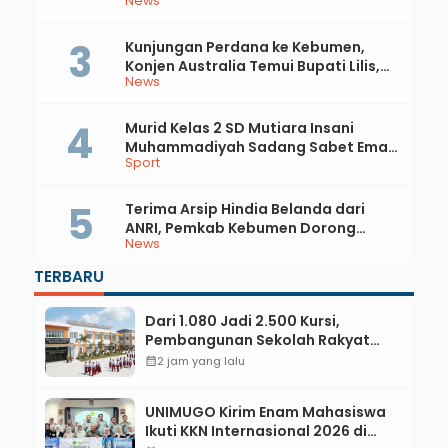
News
Api
Kunjungan Perdana ke Kebumen,
Konjen Australia Temui Bupati Lilis,
News
Ini yang Dibahas
Murid Kelas 2 SD Mutiara Insani
Muhammadiyah Sadang Sabet Emas
Sport
dan Perak di Kejurda Tapak Suci
Kebumen 2026
Terima Arsip Hindia Belanda dari
ANRI, Pemkab Kebumen Dorong
News
Integrasi Sejarah, Geopark, dan
Literasi Pertanian
TERBARU
Dari 1.080 Jadi 2.500 Kursi,
Pembangunan Sekolah Rakyat
Kebumen Ditargetkan Mulai
calendar_month
2 jam yang lalu
Oktober 2026
UNIMUGO Kirim Enam Mahasiswa
Ikuti KKN Internasional 2026 di