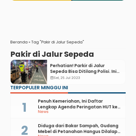
Beranda
»
Tag "Pakir di Jalur Sepeda"
Pakir di Jalur Sepeda
Perhatian! Parkir di Jalur
Sepeda Bisa Ditilang Polisi. Ini
Penjelasan Kasatlantas Polres
calendar_month
Sel, 25 Jul 2023
Kebumen
TERPOPULER MINGGU INI
Penuh Kemeriahan, Ini Daftar
Lengkap Agenda Peringatan HUT ke-
News
81 RI dan Hari Jadi ke-397 Kabupaten
Kebumen
Diduga dari Bakar Sampah, Gudang
Mebel di Petanahan Hangus Dilalap