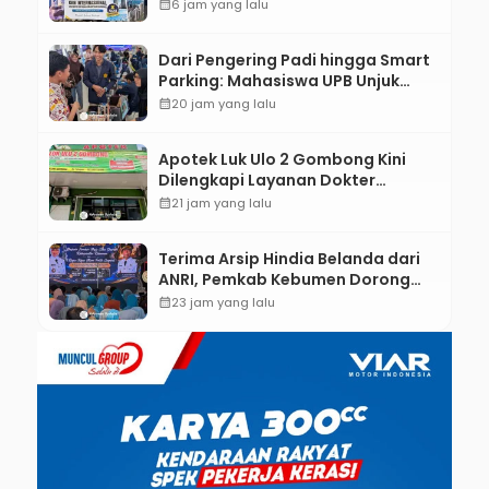
ASEAN dan Hong Kong
calendar_month
6 jam yang lalu
Dari Pengering Padi hingga Smart
Parking: Mahasiswa UPB Unjuk
Gigi Lewat Pameran CODEX 2
calendar_month
20 jam yang lalu
Apotek Luk Ulo 2 Gombong Kini
Dilengkapi Layanan Dokter
Spesialis Anak
calendar_month
21 jam yang lalu
Terima Arsip Hindia Belanda dari
ANRI, Pemkab Kebumen Dorong
Integrasi Sejarah, Geopark, dan
calendar_month
23 jam yang lalu
Literasi Pertanian