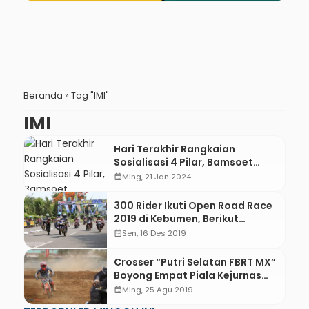
Beranda
»
Tag "IMI"
IMI
Hari Terakhir Rangkaian
Sosialisasi 4 Pilar, Bamsoet
Undang Komunitas Otomotif
calendar_month
Ming, 21 Jan 2024
300 Rider Ikuti Open Road Race
2019 di Kebumen, Berikut
Hasilnya
calendar_month
Sen, 16 Des 2019
Crosser “Putri Selatan FBRT MX”
Boyong Empat Piala Kejurnas
Motocross di Kebumen
calendar_month
Ming, 25 Agu 2019