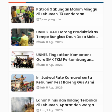
Patroli Gabungan Malam Minggu
di Kebumen, 13 Kendaraan
Terjaring Razia Knalpot Brong
calendar_month
7 jam yang lalu
UNNES-UAD Dorong Produktivitas
Tempe Bungkus Daun Desa Meles,
Bantu Mesin dan Pendampingan
calendar_month
Sab, 8 Agu 2026
Digital
UNNES Tingkatkan Kompetensi
Guru SMK TKM Pertambangan
Kebumen melalui Desain Green
calendar_month
Sab, 8 Agu 2026
Gamification Based M-Learning
Ini Jadwal Rute Karnaval serta
Kebumen Fest Bareng Gus Azmi
calendar_month
Sab, 8 Agu 2026
Lahan Pinus dan Ilalang Terbakar
di Kebumen, Aparat dan Warga
Padamkan Api Secara Manual
calendar_month
Jum, 7 Agu 2026