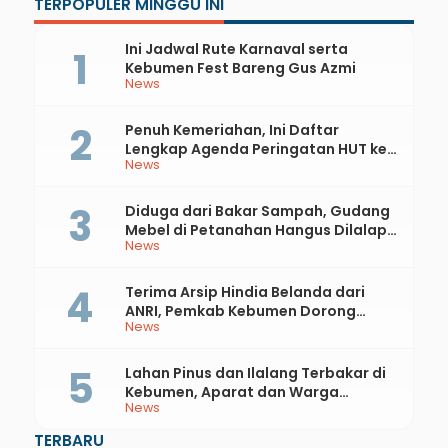
TERPOPULER MINGGU INI
Ini Jadwal Rute Karnaval serta
Kebumen Fest Bareng Gus Azmi
News
Penuh Kemeriahan, Ini Daftar
Lengkap Agenda Peringatan HUT ke-
News
81 RI dan Hari Jadi ke-397 Kabupaten
Kebumen
Diduga dari Bakar Sampah, Gudang
Mebel di Petanahan Hangus Dilalap
News
Api
Terima Arsip Hindia Belanda dari
ANRI, Pemkab Kebumen Dorong
News
Integrasi Sejarah, Geopark, dan
Literasi Pertanian
Lahan Pinus dan Ilalang Terbakar di
Kebumen, Aparat dan Warga
News
Padamkan Api Secara Manual
TERBARU