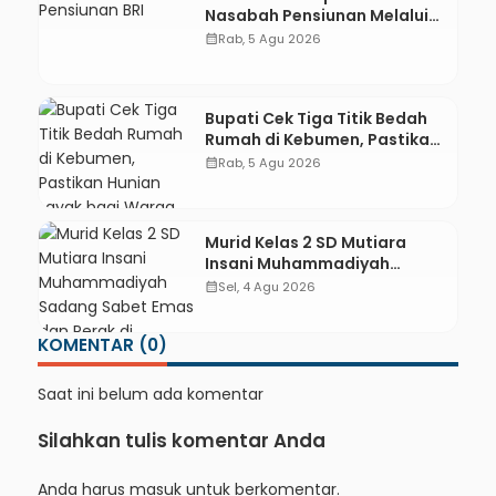
Nasabah Pensiunan Melalui
Pemeriksaan Kesehatan
calendar_month
Rab, 5 Agu 2026
Gratis Hingga Sosialisasi
Otentikasi Taspen
Bupati Cek Tiga Titik Bedah
Rumah di Kebumen, Pastikan
Hunian Layak bagi Warga
calendar_month
Rab, 5 Agu 2026
Murid Kelas 2 SD Mutiara
Insani Muhammadiyah
Sadang Sabet Emas dan
calendar_month
Sel, 4 Agu 2026
Perak di Kejurda Tapak Suci
Kebumen 2026
KOMENTAR (0)
Saat ini belum ada komentar
Silahkan tulis komentar Anda
Anda harus
masuk
untuk berkomentar.