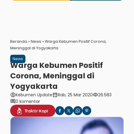
Beranda
»
News
»
Warga Kebumen Positif Corona,
Meninggal di Yogyakarta
News
Warga Kebumen Positif
Corona, Meninggal di
Yogyakarta
account_circle
calendar_month
visibility
Kebumen Update
Rab, 25 Mar 2020
26.583
comment
0 komentar
Traktir Kopi