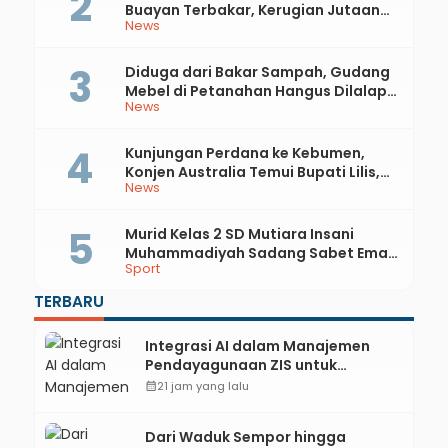
Buayan Terbakar, Kerugian Jutaan
News
Rupiah
Diduga dari Bakar Sampah, Gudang
Mebel di Petanahan Hangus Dilalap
News
Api
Kunjungan Perdana ke Kebumen,
Konjen Australia Temui Bupati Lilis,
News
Ini yang Dibahas
Murid Kelas 2 SD Mutiara Insani
Muhammadiyah Sadang Sabet Emas
Sport
dan Perak di Kejurda Tapak Suci
Kebumen 2026
TERBARU
Integrasi AI dalam Manajemen
Pendayagunaan ZIS untuk
Mendukung Realisasi IKAL
calendar_month
21 jam yang lalu
Unggulan Lazismu Kebumen
Dari Waduk Sempor hingga