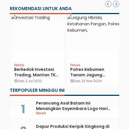
REKOMENDASI UNTUK ANDA
News
News
E
Berkedok Investasi
Polres Kebumen
T
Trading, Mantan TKW
Tanam Jagung
K
Asal Puring Raup Rp
Hibrida Dukung
S
calendar_month
Sab, 2 Jul 2022
calendar_month
Sab, 23 Nov 2024
calendar_month
ng
200 Miliar
Program Ketahanan
K
TERPOPULER MINGGU INI
Pangan Asta Cita
R
Perancang Asal Batam Ini
Menangkan Sayembara Logo Hari
News
Jadi ke-397 Kabupaten Kebumen
Dapur Produksi Keripik Singkong di