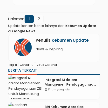
Halaman
1
2
Update konten berita lainnya dari
Kebumen Update
di
Google News
Penulis
Kebumen Update
News & Inspiring
Topik
Covid-19
Virus Corona
BERITA TERKAIT
Integrasi AI dalam
Manajemen Pendayagunaan
ZIS untuk Mendukung
calendar_month
21 jam yang lalu
Realisasi IKAL Unggulan
Lazismu Kebumen
BRI Kebumen Apresiasi